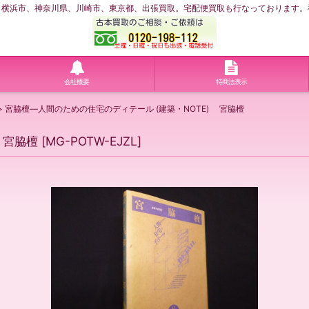
浜市、神奈川県、川崎市、東京都、出張買取。宅配便買取も行なっております。神奈川
会社概要
特商法表示
>
宮脇檀―人間のための住宅のディテール (建築・NOTE) 宮脇檀
 宮脇檀
[
MG-POTW-EJZL
]