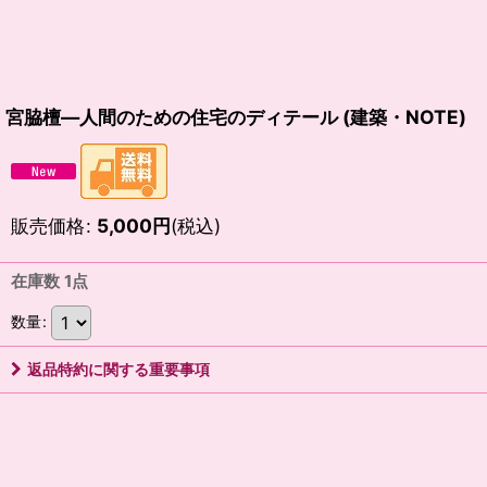
宮脇檀―人間のための住宅のディテール (建築・NOTE)
販売価格
:
5,000
円
(税込)
在庫数 1点
数量
:
返品特約に関する重要事項