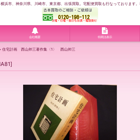
浜市、神奈川県、川崎市、東京都、出張買取。宅配便買取も行なっております。神奈川
会社概要
特商法表示
>
住宅計画 西山夘三著作集〈1〉 西山夘三
MA81
]