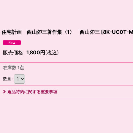
住宅計画 西山夘三著作集〈1〉 西山夘三
[
8K-UC0T-
販売価格
:
1,800
円
(税込)
在庫数 1点
数量
:
返品特約に関する重要事項