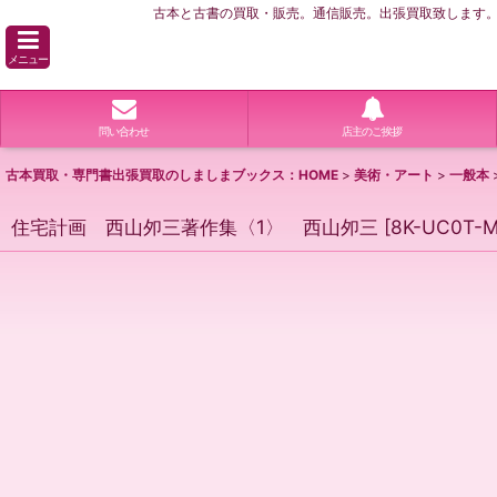
古本と古書の買取・販売。通信販売。出張買取致します。横
メニュー
問い合わせ
店主のご挨拶
古本買取・専門書出張買取のしましまブックス：HOME
>
美術・アート
>
一般本
住宅計画 西山夘三著作集〈1〉 西山夘三
[
8K-UC0T-