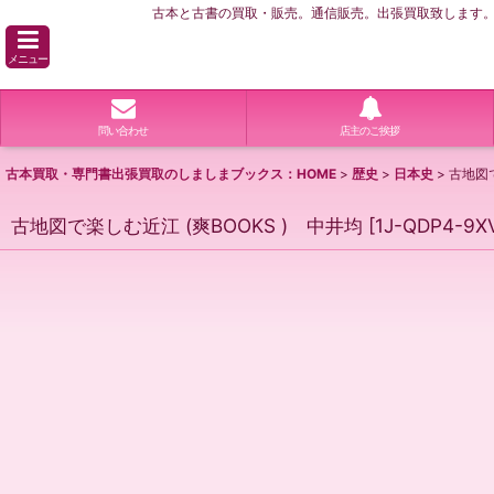
古本と古書の買取・販売。通信販売。出張買取致します。横
メニュー
問い合わせ
店主のご挨拶
古本買取・専門書出張買取のしましまブックス：HOME
>
歴史
>
日本史
>
古地図で
古地図で楽しむ近江 (爽BOOKS ) 中井均
[
1J-QDP4-9X