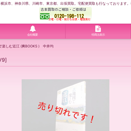
浜市、神奈川県、川崎市、東京都、出張買取。宅配便買取も行なっております。神奈川
会社概要
特商法表示
楽しむ近江 (爽BOOKS ) 中井均
V9
]