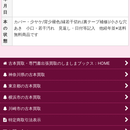
月
日
本
カバー・少ヤケ/背少褪色/縁若干切れ(裏テープ補修)/小さな穴
の
あき 小口・若干汚れ 見返し・日付等記入 他経年並※送料
状
無料商品です
態
古本買取・専門書出張買取のしましまブックス：HOME
神奈川県の古本買取
東京都の古本買取
横浜市の古本買取
川崎市の古本買取
特定商取引法表示