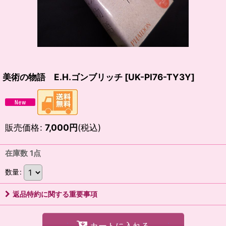
美術の物語 E.H.ゴンブリッチ
[
UK-PI76-TY3Y
]
販売価格
:
7,000
円
(税込)
在庫数 1点
数量
:
返品特約に関する重要事項
カートに入れる