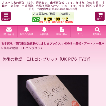
古本と古書の買取・販売。通信販売。出張買取致します。横浜市、神奈川県、川
崎市、東京都、出張買取。宅配便買取も行なっております。神奈川県公安委員会
許可 古物商免許第451460004818号
メニュー
カート
問い合わせ
店主のご挨拶
会社概要
特商法表示
カテゴリ
商品検索
古本買取・専門書出張買取のしましまブックス：HOME
>
美術・アート
>
一般本
>
美術の物語 E.H.ゴンブリッチ
美術の物語 E.H.ゴンブリッチ
[
UK-PI76-TY3Y
]