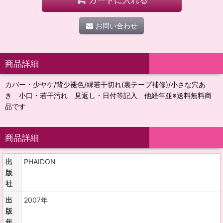
お問い合わせ
商品詳細
カバー・少ヤケ/背少褪色/縁若干切れ(裏テープ補修)/小さな穴あ
き 小口・若干汚れ 見返し・日付等記入 他経年並※送料無料商
品です
商品詳細
出
PHAIDON
版
社
出
2007年
版
年