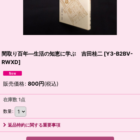
間取り百年―生活の知恵に学ぶ 吉田桂二
[
Y3-B2BV-
RWXD
]
販売価格
:
800
円
(税込)
在庫数 1点
数量
:
返品特約に関する重要事項