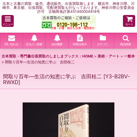
古本と古書の買取・販売。通信販売。出張買取致します。横浜市、神奈川県、川
崎市、東京都、出張買取。宅配便買取も行なっております。神奈川県公安委員会
許可 古物商免許第451460004818号
メニュー
カート
問い合わせ
店主のご挨拶
会社概要
特商法表示
カテゴリ
商品検索
古本買取・専門書出張買取のしましまブックス：HOME
>
美術・アート
>
一般本
>
間取り百年―生活の知恵に学ぶ 吉田桂二
間取り百年―生活の知恵に学ぶ 吉田桂二
[
Y3-B2BV-
RWXD
]