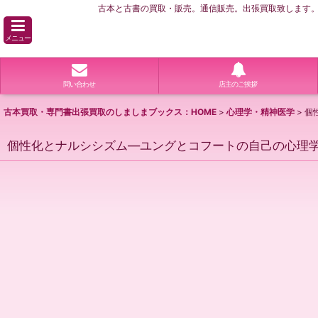
古本と古書の買取・販売。通信販売。出張買取致します。横
メニュー
問い合わせ
店主のご挨拶
古本買取・専門書出張買取のしましまブックス：HOME
>
心理学・精神医学
>
個
個性化とナルシシズム―ユングとコフートの自己の心理学