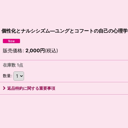
個性化とナルシシズム―ユングとコフートの自己の心理学
販売価格
:
2,000
円
(税込)
在庫数 1点
数量
:
返品特約に関する重要事項