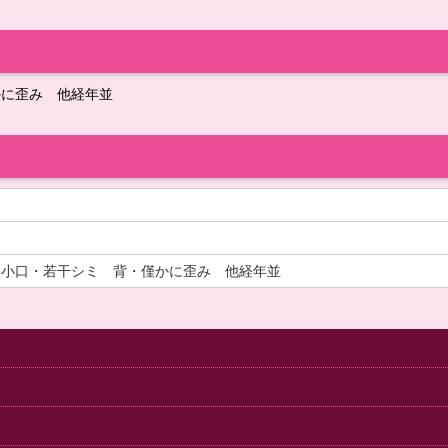
かに歪み 他経年並
 小口・若干シミ 背・僅かに歪み 他経年並