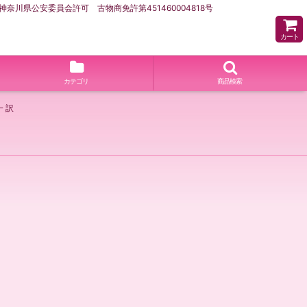
県公安委員会許可 古物商免許第451460004818号
カート
カテゴリ
商品検索
 訳