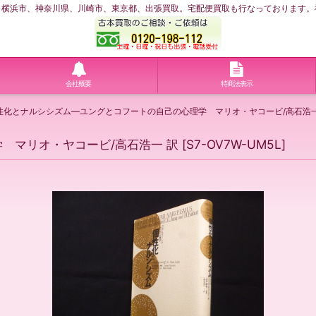
浜市、神奈川県、川崎市、東京都、出張買取。宅配便買取も行なっております。神奈川
会社概要
特商法表示
性化とナルシシズム―ユングとコフートの自己の心理学 マリオ・ヤコービ/高石浩一
 マリオ・ヤコービ/高石浩一 訳
[
S7-OV7W-UM5L
]