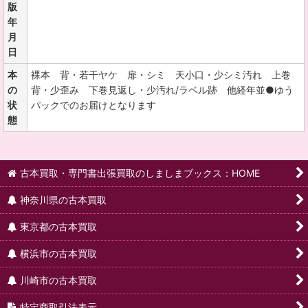
版
年
月
日
本
裸本 背・若干ヤケ 扉・シミ 天小口・少シミ汚れ 上巻
の
背・少歪み 下巻見返し・少汚れ/ラベル跡 他経年並●ゆう
状
パックでのお届けとなります
態
古本買取・専門書出張買取のしましまブックス：HOME
神奈川県の古本買取
東京都の古本買取
横浜市の古本買取
川崎市の古本買取
特定商取引法表示