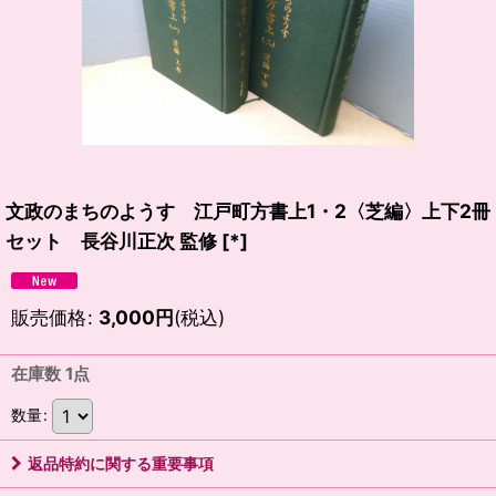
文政のまちのようす 江戸町方書上1・2〈芝編〉上下2冊
セット 長谷川正次 監修
[
*
]
販売価格
:
3,000
円
(税込)
在庫数 1点
数量
:
返品特約に関する重要事項