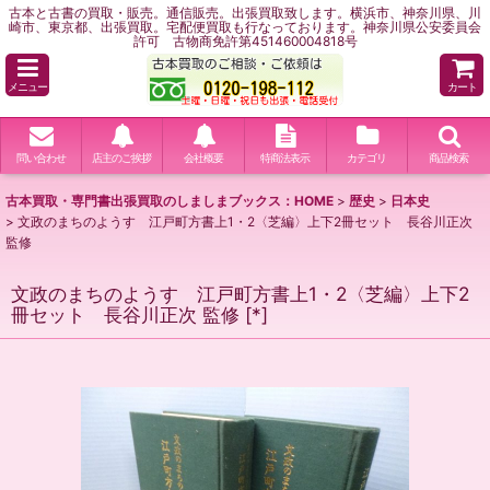
古本と古書の買取・販売。通信販売。出張買取致します。横浜市、神奈川県、川
崎市、東京都、出張買取。宅配便買取も行なっております。神奈川県公安委員会
許可 古物商免許第451460004818号
メニュー
カート
問い合わせ
店主のご挨拶
会社概要
特商法表示
カテゴリ
商品検索
古本買取・専門書出張買取のしましまブックス：HOME
>
歴史
>
日本史
>
文政のまちのようす 江戸町方書上1・2〈芝編〉上下2冊セット 長谷川正次
監修
文政のまちのようす 江戸町方書上1・2〈芝編〉上下2
冊セット 長谷川正次 監修
[
*
]