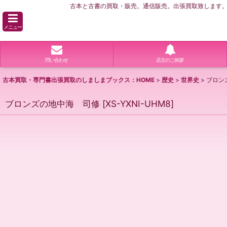
古本と古書の買取・販売。通信販売。出張買取致します。横
メニュー
問い合わせ
店主のご挨拶
古本買取・専門書出張買取のしましまブックス：HOME
>
歴史
>
世界史
>
ブロン
ブロンズの地中海 司修
[
XS-YXNI-UHM8
]