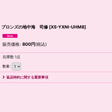
ブロンズの地中海 司修
[
XS-YXNI-UHM8
]
販売価格
:
800
円
(税込)
在庫数 1点
数量
:
返品特約に関する重要事項