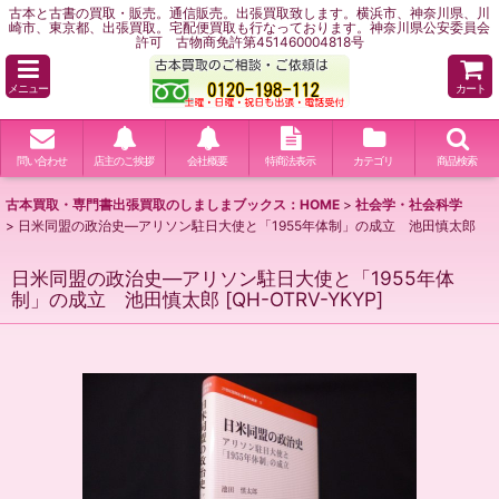
古本と古書の買取・販売。通信販売。出張買取致します。横浜市、神奈川県、川
崎市、東京都、出張買取。宅配便買取も行なっております。神奈川県公安委員会
許可 古物商免許第451460004818号
メニュー
カート
問い合わせ
店主のご挨拶
会社概要
特商法表示
カテゴリ
商品検索
古本買取・専門書出張買取のしましまブックス：HOME
>
社会学・社会科学
>
日米同盟の政治史―アリソン駐日大使と「1955年体制」の成立 池田慎太郎
日米同盟の政治史―アリソン駐日大使と「1955年体
制」の成立 池田慎太郎
[
QH-OTRV-YKYP
]