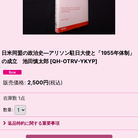
日米同盟の政治史―アリソン駐日大使と「1955年体制」
の成立 池田慎太郎
[
QH-OTRV-YKYP
]
販売価格
:
2,500
円
(税込)
在庫数 1点
数量
:
返品特約に関する重要事項