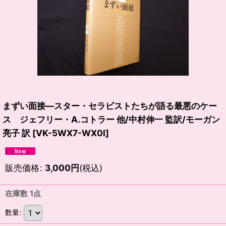
まずい面接―スター・セラピストたちが語る最悪のケー
ス ジェフリー・A.コトラー 他/中村伸一 監訳/モーガン
亮子 訳
[
VK-5WX7-WX0I
]
販売価格
:
3,000
円
(税込)
在庫数 1点
数量
: