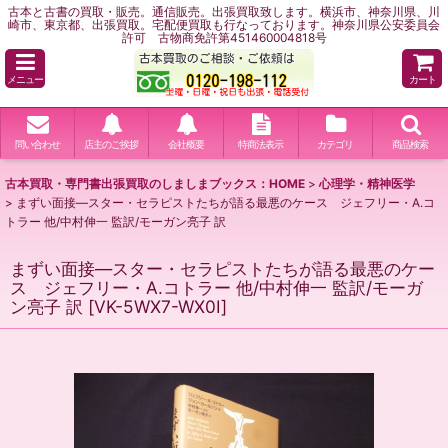
古本と古書の買取・販売。通信販売。出張買取致します。横浜市、神奈川県、川
崎市、東京都、出張買取。宅配便買取も行なっております。神奈川県公安委員会
許可 古物商免許第451460004818号
メニュー
カート
問い合わせ
店主のご挨拶
会社概要
特商法表示
カテゴリ
商品検索
古本買取・専門書出張買取のしましまブックス：HOME
>
心理学・精神医学
>
まずい面接―スター・セラピストたちが語る最悪のケース ジェフリー・A.コ
トラー 他/中村伸一 監訳/モーガン亮子 訳
まずい面接―スター・セラピストたちが語る最悪のケー
ス ジェフリー・A.コトラー 他/中村伸一 監訳/モーガ
ン亮子 訳
[
VK-5WX7-WX0I
]