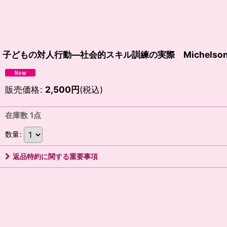
子どもの対人行動―社会的スキル訓練の実際 Michelson
販売価格
:
2,500
円
(税込)
在庫数 1点
数量
:
返品特約に関する重要事項