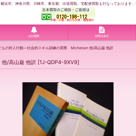
浜市、神奈川県、川崎市、東京都、出張買取。宅配便買取も行なっております。神奈川
会社概要
特商法表示
どもの対人行動―社会的スキル訓練の実際 Michelson 他/高山巌 他訳
 他/高山巌 他訳
[
1J-QDP4-9XV9
]