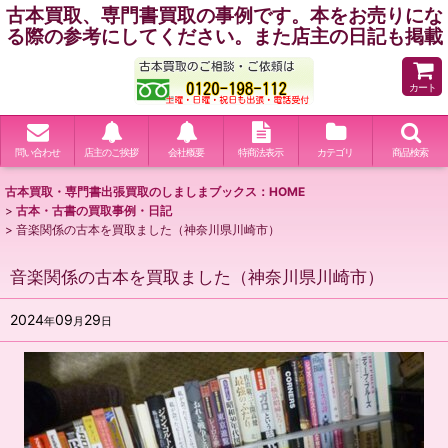
古本買取、専門書買取の事例です。本をお売りにな
る際の参考にしてください。また店主の日記も掲載
カート
問い合わせ
店主のご挨拶
会社概要
特商法表示
カテゴリ
商品検索
古本買取・専門書出張買取のしましまブックス：HOME
>
古本・古書の買取事例・日記
>
音楽関係の古本を買取ました（神奈川県川崎市）
音楽関係の古本を買取ました（神奈川県川崎市）
2024
09
29
年
月
日