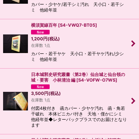
カバー・少ヤケ/若干シミ汚れ 天小口・若干シ
ミ 他経年並
横須賀線百年
[
S4-VWQ7-BT05
]
1,200
円
(税込)
在庫数 1点
カバー・若干ヤケ 天小口・若干ヤケ汚れ/少シ
ミ 他経年並
日本城郭史研究叢書〈第2巻〉仙台城と仙台領の
城・要害 小林清治 編
[
S4-VOFW-O7WS
]
3,500
円
(税込)
在庫数 1点
付図4枚付き 函カバー・少ヤケ汚れ 函・角若
干破れ 本体ビニカバ付き 天地・僅かにシミ
他経年並◆レターパックプラスでのお届けとなり
ます