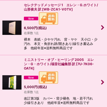
セレクテッドメッセージ 1 エレン・G.ホワイト/
山形俊夫 訳
[
WB-ZCA1-V0TV
]
6,500
円
(税込)
在庫数 1点
裸本 表紙・少ヤケ汚れ 背・ヤケ 天小口・少
汚れ 本文・角折れ跡/開きあり/線引き書込み
多 他経年並※送料無料商品です
ミニストリー・オブ・ヒーリング 2005 エレ
ン・G・ホワイト/福音社編集部 訳
[
7U-7K06-
OAT4
]
5,000
円
(税込)
在庫数 1点
改訂第3版 カバー・背少褪色 地・若干汚れ
少線引きあり 他経年並※送料無料商品です