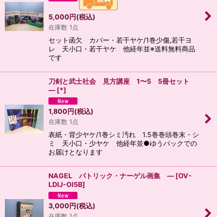
5,000
円
(税込)
在庫数 1点
セット函欠 カバー・若干ヤケ/1巻少傷,若干ヨ
レ 天小口・若干ヤケ 他経年並※送料無料商品
です
刀剣と武士社会 見方講座 1〜5 5冊セット
―
[
*
]
1,800
円
(税込)
在庫数 1点
表紙・背少ヤケ/1巻シミ汚れ 1.5巻巻頭巻末・シ
ミ 天小口・少ヤケ 他経年並●ゆうパックでの
お届けとなります
NAGEL パトリック・ナーゲル画集 ―
[
OV-
LDIJ-OI5B
]
3,000
円
(税込)
在庫数 1点