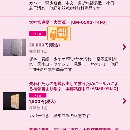
カバー・背少褪色 本文・角折れ跡多数 小口・
若干汚れ 他経年並※送料無料商品です
大神宮史要 大西源一
[
UM-05XG-T4F0
]
30,000
円
(税込)
在庫数 1点
裸本 表紙・少ヤケ/背少ヤケ汚れ,一部表面剥が
れ 天小口・ヤケシミ 見返し・ヤケシミ 他経
年並※送料無料商品です
失われたものを尋ね出して救うために―ルカによ
る福音書より学ぶ 本郷武彦
[
JT-YSM6-YUJQ
]
1,500
円
(税込)
在庫数 1点
カバー付き 経年並みの状態です
草炭の科学―21世紀に役立つ天然有機質資源 村