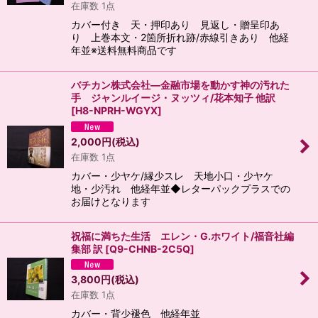
在庫数 1点
カバー付き 天・押印あり 見返し・贈呈印あ
り 上巻本文・2箇所折れ跡/赤線引きあり 他経
年並※送料無料商品です
バチカン株式会社―金融市場を動かす神の汚れた
手 ジャンルイージ・ヌッツィ/花本知子 他訳
[
H8-NPRH-WGYX
]
2,000
円
(税込)
在庫数 1点
カバー・少ヤケ/縁少スレ 天地小口・少ヤケ
地・少汚れ 他経年並◆レターパックプラスでの
お届けとなります
祝福に満ちた生活 エレン・G.ホワイト/福音社編
集部 訳
[
Q9-CHNB-2C5Q
]
3,800
円
(税込)
在庫数 1点
カバー・背少褪色 他経年並