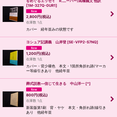
をめぐるエッセイ R.二ーバー/高橋義文 他訳
[
1M-327Q-0UR1
]
2,800
円
(税込)
在庫数 1点
カバー 経年並みの状態です
ヨシュア記講義 山岸登
[
SE-VFP2-S7NQ
]
1,200
円
(税込)
在庫数 1点
カバー・背少褪色 本文・1箇所角折れ跡/マーカ
ー等線引きあり 他経年並
葬式説教―信じて生きる 中山洋一
[
*
]
800
円
(税込)
在庫数 1点
新装版第1刷 背・ヤケ 本文・角折れ跡/線引き
あり 他経年並