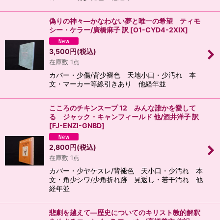
偽りの神々―かなわない夢と唯一の希望 ティモ
シー・ケラー/廣橋麻子 訳
[
O1-CYD4-2XIX
]
3,500
円
(税込)
在庫数 1点
カバー・少傷/背少褪色 天地小口・少汚れ 本
文・マーカー等線引きあり 他経年並
こころのチキンスープ 12 みんな誰かを愛して
る ジャック・キャンフィールド 他/酒井洋子 訳
[
FJ-ENZI-GNBD
]
2,800
円
(税込)
在庫数 1点
カバー・少ヤケスレ/背褪色 天小口・少汚れ 本
文・角少シワ/少角折れ跡 見返し・若干汚れ 他
経年並
悲劇を越えて―歴史についてのキリスト教的解釈