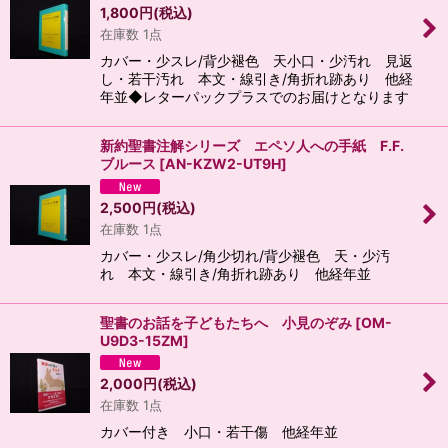
1,800
円
(税込)
在庫数 1点
カバー・少スレ/背少褪色 天小口・少汚れ 見返
し・若干汚れ 本文・線引き/角折れ跡あり 他経
年並◆レターパックプラスでのお届けとなります
新約聖書注解シリーズ エペソ人への手紙 F.F.
ブルース
[
AN-KZW2-UT9H
]
2,500
円
(税込)
在庫数 1点
カバー・少スレ/角少切れ/背少褪色 天・少汚
れ 本文・線引き/角折れ跡あり 他経年並
聖書のお話を子どもたちへ 小見のぞみ
[
OM-
U9D3-15ZM
]
2,000
円
(税込)
在庫数 1点
カバー付き 小口・若干傷 他経年並