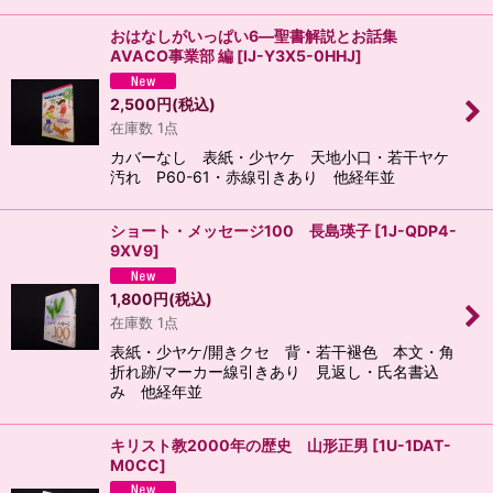
おはなしがいっぱい6―聖書解説とお話集
AVACO事業部 編
[
IJ-Y3X5-0HHJ
]
2,500
円
(税込)
在庫数 1点
カバーなし 表紙・少ヤケ 天地小口・若干ヤケ
汚れ P60-61・赤線引きあり 他経年並
ショート・メッセージ100 長島瑛子
[
1J-QDP4-
9XV9
]
1,800
円
(税込)
在庫数 1点
表紙・少ヤケ/開きクセ 背・若干褪色 本文・角
折れ跡/マーカー線引きあり 見返し・氏名書込
み 他経年並
キリスト教2000年の歴史 山形正男
[
1U-1DAT-
M0CC
]