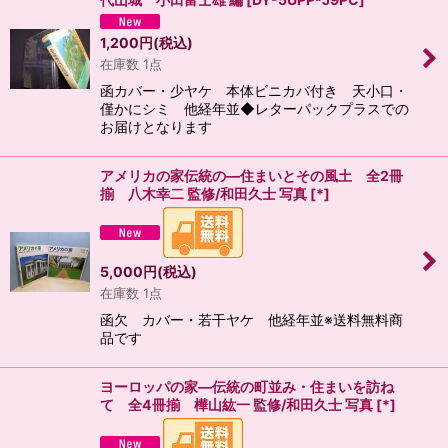
1,200
円
(税込)
在庫数 1点
函カバー・少ヤケ 本体ビニカバ付き 天小口・
僅かにシミ 他経年並◆レターパックプラスでの
お届けとなります
アメリカの家伝統の―住まいとその風土 全2冊
揃 八木幸二 監修/和田久士 写真
[
*
]
5,000
円
(税込)
在庫数 1点
函欠 カバー・若干ヤケ 他経年並※送料無料商
品です
ヨーロッパの家―伝統の町並み・住まいを訪ね
て 全4冊揃 樺山紘一 監修/和田久士 写真
[
*
]