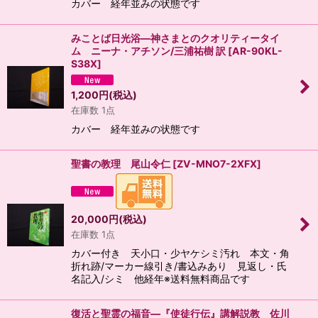
カバー 経年並みの状態です
みことば日光浴―神さまとのクオリティータイ
ム ニーナ・アチソン/三浦祐樹 訳
[
AR-90KL-
S38X
]
1,200
円
(税込)
在庫数 1点
カバー 経年並みの状態です
聖書の教理 尾山令仁
[
ZV-MNO7-2XFX
]
20,000
円
(税込)
在庫数 1点
カバー付き 天小口・少ヤケシミ汚れ 本文・角
折れ跡/マーカー線引き/書込みあり 見返し・氏
名記入/シミ 他経年※送料無料商品です
復活と聖霊の福音―『使徒行伝』講解説教 佐川