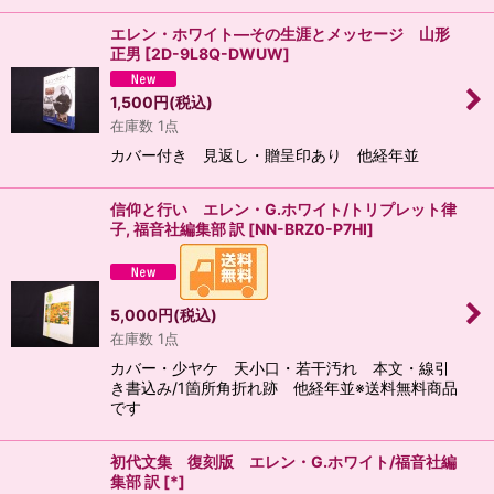
エレン・ホワイト―その生涯とメッセージ 山形
正男
[
2D-9L8Q-DWUW
]
1,500
円
(税込)
在庫数 1点
カバー付き 見返し・贈呈印あり 他経年並
信仰と行い エレン・G.ホワイト/トリプレット律
子, 福音社編集部 訳
[
NN-BRZ0-P7HI
]
5,000
円
(税込)
在庫数 1点
カバー・少ヤケ 天小口・若干汚れ 本文・線引
き書込み/1箇所角折れ跡 他経年並※送料無料商品
です
初代文集 復刻版 エレン・G.ホワイト/福音社編
集部 訳
[
*
]