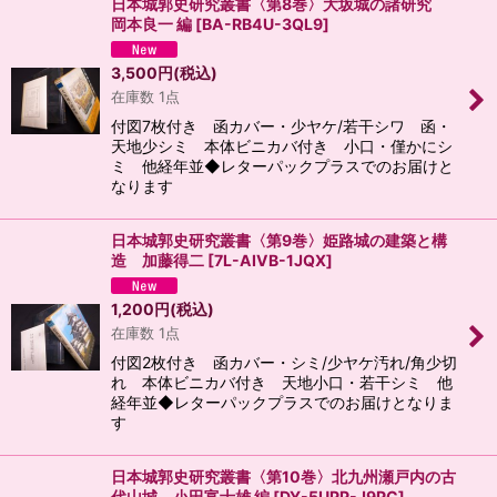
日本城郭史研究叢書〈第8巻〉大坂城の諸研究
岡本良一 編
[
BA-RB4U-3QL9
]
3,500
円
(税込)
在庫数 1点
付図7枚付き 函カバー・少ヤケ/若干シワ 函・
天地少シミ 本体ビニカバ付き 小口・僅かにシ
ミ 他経年並◆レターパックプラスでのお届けと
なります
日本城郭史研究叢書〈第9巻〉姫路城の建築と構
造 加藤得二
[
7L-AIVB-1JQX
]
1,200
円
(税込)
在庫数 1点
付図2枚付き 函カバー・シミ/少ヤケ汚れ/角少切
れ 本体ビニカバ付き 天地小口・若干シミ 他
経年並◆レターパックプラスでのお届けとなりま
す
日本城郭史研究叢書〈第10巻〉北九州瀬戸内の古
代山城 小田富士雄 編
[
DY-5UPP-J9PC
]