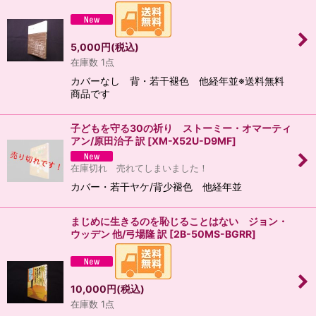
5,000
円
(税込)
在庫数 1点
カバーなし 背・若干褪色 他経年並※送料無料
商品です
子どもを守る30の祈り ストーミー・オマーティ
アン/原田治子 訳
[
XM-X52U-D9MF
]
在庫切れ 売れてしまいました！
カバー・若干ヤケ/背少褪色 他経年並
まじめに生きるのを恥じることはない ジョン・
ウッデン 他/弓場隆 訳
[
2B-50MS-BGRR
]
10,000
円
(税込)
在庫数 1点