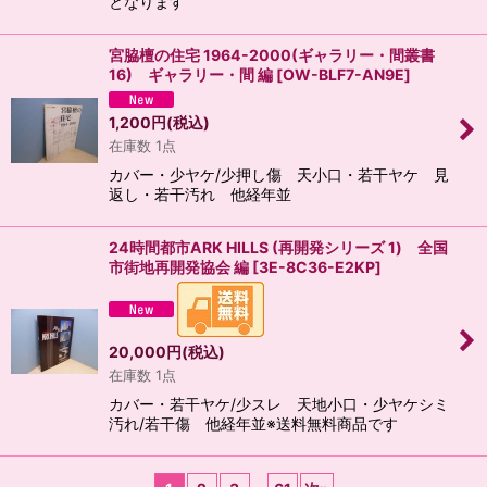
となります
宮脇檀の住宅 1964-2000(ギャラリー・間叢書
16) ギャラリー・間 編
[
OW-BLF7-AN9E
]
1,200
円
(税込)
在庫数 1点
カバー・少ヤケ/少押し傷 天小口・若干ヤケ 見
返し・若干汚れ 他経年並
24時間都市ARK HILLS (再開発シリーズ 1) 全国
市街地再開発協会 編
[
3E-8C36-E2KP
]
20,000
円
(税込)
在庫数 1点
カバー・若干ヤケ/少スレ 天地小口・少ヤケシミ
汚れ/若干傷 他経年並※送料無料商品です