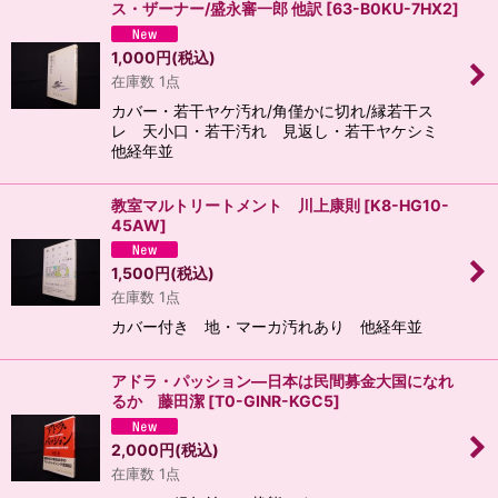
ス・ザーナー/盛永審一郎 他訳
[
63-B0KU-7HX2
]
絞り込む
1,000
円
(税込)
在庫数 1点
カバー・若干ヤケ汚れ/角僅かに切れ/縁若干ス
レ 天小口・若干汚れ 見返し・若干ヤケシミ
他経年並
教室マルトリートメント 川上康則
[
K8-HG10-
45AW
]
1,500
円
(税込)
在庫数 1点
カバー付き 地・マーカ汚れあり 他経年並
アドラ・パッション―日本は民間募金大国になれ
るか 藤田潔
[
T0-GINR-KGC5
]
2,000
円
(税込)
在庫数 1点