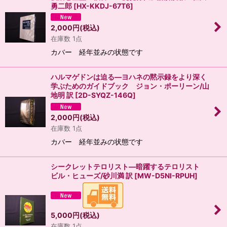
勇二郎
[
HX-KKDJ-67T6
]
2,000
円
(税込)
在庫数 1点
カバー 経年並みの状態です
ハルマゲドンは迫る―ヨハネの黙示録をより深く
学ぶためのガイドブック ジョン・ポーリーン/山
地明 訳
[
2D-SYQZ-146Q
]
2,000
円
(税込)
在庫数 1点
カバー 経年並みの状態です
シークレットテロリスト―暗躍するテロリスト
ビル・ヒューズ/砂川満 訳
[
MW-D5NI-RPUH
]
5,000
円
(税込)
在庫数 1点