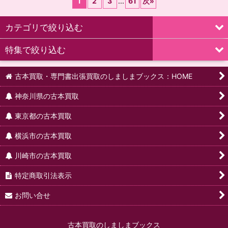
1
2
3
...
61
次
»
カテゴリで絞り込む
特集で絞り込む
文芸
古本買取・専門書出張買取のしましまブックス：HOME
日本文学研究（近・現代）
全集・セット販売
神奈川県の古本買取
日本古典文学・研究
単行本・雑誌セット販売
東京都の古本買取
外国文学研究
辞典・事典
横浜市の古本買取
言語学・国語学研究
販売中の古本一覧（新入荷順）
川崎市の古本買取
評論
特定商取引法表示
演劇・戯曲・舞踊関係
お問い合せ
思想・哲学
古本買取のしましまブックス