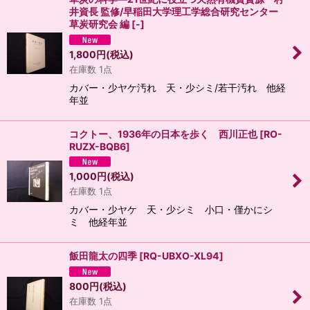
井資長 監修/早稲田大学理工学総合研究センター
草炭研究会 編
[
-
]
1,800
円
(税込)
在庫数 1点
カバー・少ヤケ汚れ 天・少シミ/若干汚れ 他経
年並
コクトー、1936年の日本を歩く 西川正也
[
RO-
RUZX-BQB6
]
1,000
円
(税込)
在庫数 1点
カバー・少ヤケ 天・少シミ 小口・僅かにシ
ミ 他経年並
飯田龍太の四季
[
RQ-UBXO-XL94
]
800
円
(税込)
在庫数 1点