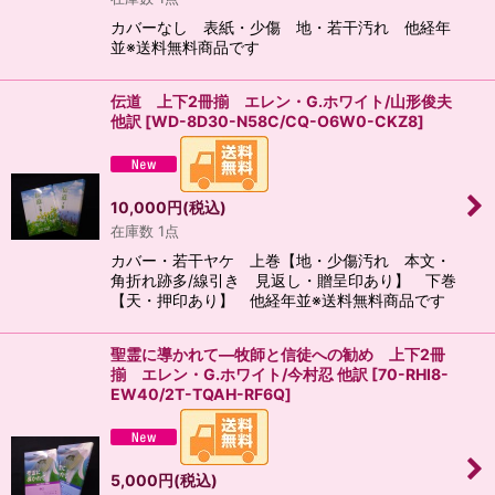
カバーなし 表紙・少傷 地・若干汚れ 他経年
並※送料無料商品です
伝道 上下2冊揃 エレン・G.ホワイト/山形俊夫
他訳
[
WD-8D30-N58C/CQ-O6W0-CKZ8
]
10,000
円
(税込)
在庫数 1点
カバー・若干ヤケ 上巻【地・少傷汚れ 本文・
角折れ跡多/線引き 見返し・贈呈印あり】 下巻
【天・押印あり】 他経年並※送料無料商品です
聖霊に導かれて―牧師と信徒への勧め 上下2冊
揃 エレン・G.ホワイト/今村忍 他訳
[
70-RHI8-
EW40/2T-TQAH-RF6Q
]
5,000
円
(税込)