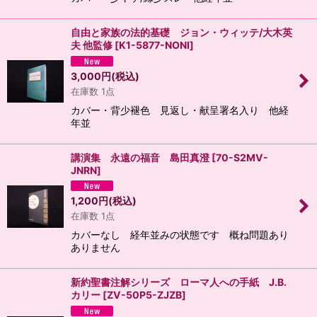
自由と家族の法的基礎 ジョン・ウィッテ/大木英
夫 他監修
[
K1-5877-NONI
]
3,000
円
(税込)
在庫数 1点
カバー・背少褪色 見返し・献呈署名入り 他経
年並
講演集 永遠の福音 島田真澄
[
70-S2MV-
JNRN
]
1,200
円
(税込)
在庫数 1点
カバーなし 経年並みの状態です 概ね問題あり
ありません
新約聖書注解シリーズ ローマ人への手紙 J.B.
カリー
[
ZV-50P5-ZJZB
]