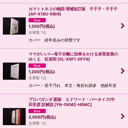
カマトトネコの物語 増補改訂版 子子子・子子子
[
AP-X18U-KBHI
]
1,200
円
(税込)
在庫数 1点
カバー 経年並みの状態です
ママがいい!―母子分離に拍車をかける保育政策の
ゆくえ 松居和
[
0L-XSF1-DFY9
]
1,200
円
(税込)
在庫数 1点
カバー・若干汚れ 本文・角折れ跡多 他経年並
プロパガンダ 新版 エドワード・バーネイズ/中
田安彦 訳解説
[
YN-OKM2-H5MC
]
2,500
円
(税込)
在庫数 1点