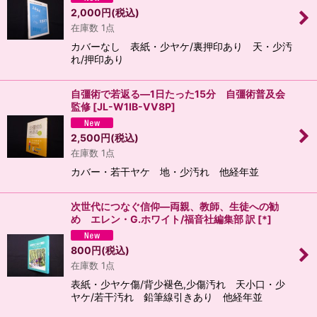
2,000
円
(税込)
在庫数 1点
カバーなし 表紙・少ヤケ/裏押印あり 天・少汚
れ/押印あり
自彊術で若返る―1日たった15分 自彊術普及会
監修
[
JL-W1IB-VV8P
]
2,500
円
(税込)
在庫数 1点
カバー・若干ヤケ 地・少汚れ 他経年並
次世代につなぐ信仰―両親、教師、生徒への勧
め エレン・G.ホワイト/福音社編集部 訳
[
*
]
800
円
(税込)
在庫数 1点
表紙・少ヤケ傷/背少褪色,少傷汚れ 天小口・少
ヤケ/若干汚れ 鉛筆線引きあり 他経年並