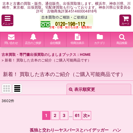
古本と古書の買取・販売。通信販売。出張買取致します。横浜市、神奈川県、川
崎市、東京都、出張買取。宅配便買取も行なっております。神奈川県公安委員会
許可 古物商免許第451460004818号
メニュー
カート
問い合わせ
店主のご挨拶
会社概要
特商法表示
カテゴリ
商品検索
古本買取・専門書出張買取のしましまブックス：HOME
>
新着！ 買取した古本のご紹介（ご購入可能商品です）
新着！ 買取した古本のご紹介（ご購入可能商品です）
表示順変更
閉じる
3602
件
表示数
:
1
2
3
...
61
次
»
並び順
:
孤独と交わり―ヤスパースとハイデッガー ハン