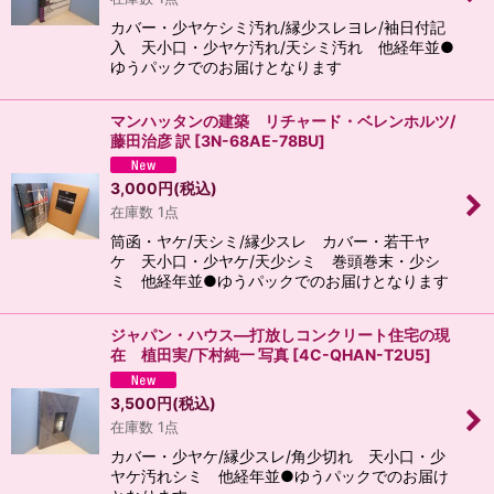
カバー・少ヤケシミ汚れ/縁少スレヨレ/袖日付記
入 天小口・少ヤケ汚れ/天シミ汚れ 他経年並●
ゆうパックでのお届けとなります
マンハッタンの建築 リチャード・ベレンホルツ/
藤田治彦 訳
[
3N-68AE-78BU
]
3,000
円
(税込)
在庫数 1点
筒函・ヤケ/天シミ/縁少スレ カバー・若干ヤ
ケ 天小口・少ヤケ/天少シミ 巻頭巻末・少シ
ミ 他経年並●ゆうパックでのお届けとなります
ジャパン・ハウス―打放しコンクリート住宅の現
在 植田実/下村純一 写真
[
4C-QHAN-T2U5
]
3,500
円
(税込)
在庫数 1点
カバー・少ヤケ/縁少スレ/角少切れ 天小口・少
ヤケ汚れシミ 他経年並●ゆうパックでのお届け