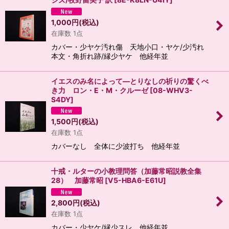
1,000
円
(税込)
在庫数 1点
カバー・少ヤケ汚れ傷 天地小口・ヤケ/少汚れ
本文・角折れ跡/縁少ヤケ 他経年並
イエスのみ名によって―とりなしの祈りの驚くべ
き力 ロン・E・M・クルーゼ
[
08-WHV3-
S4DY
]
1,500
円
(税込)
在庫数 1点
カバーなし 全体に少波打ち 他経年並
十戒・ルターの小教理問答（加藤常昭説教全集
28） 加藤常昭
[
V5-HBA6-E61U
]
2,800
円
(税込)
在庫数 1点
カバー・少ヤケ/縁少スレ 他経年並