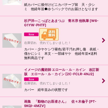
紙カバーに後付けビニカバテープ留 天・少シ
ミ 他経年並●ゆうパックでのお届けとなります
杉戸洋―こっぱとあまつぶ 青木淳 他執筆
[
W6-
G1YW-PHTF
]
在庫切れ 売れてしまいました！
カバー・少ヤケシワ褪色/若干汚れ押し傷 表紙・
僅かにシミ 本文・一部縁ヤケ 他経年並※送料
無料商品です
イメージの魔術師 エロール・ル・カイン 改訂新
版 エロール・ル・カイン
[
2C-FCLR-4NJ2
]
在庫切れ 売れてしまいました！
カバー 経年並みの状態です
画集 「動物のお医者さん」 佐々木倫子
[
PT-
9KQI-4MZV
]