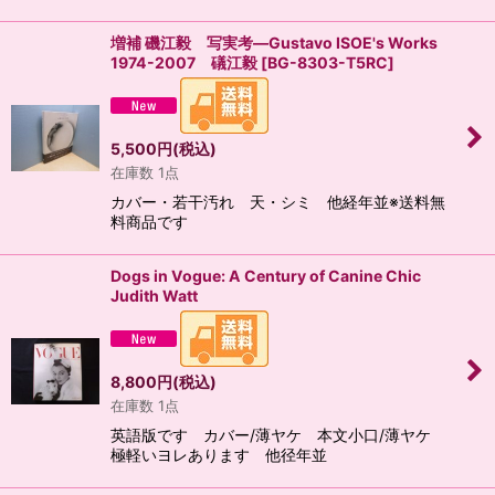
増補 磯江毅 写実考―Gustavo ISOE's Works
1974-2007 礒江毅
[
BG-8303-T5RC
]
5,500
円
(税込)
在庫数 1点
カバー・若干汚れ 天・シミ 他経年並※送料無
料商品です
Dogs in Vogue: A Century of Canine Chic
Judith Watt
8,800
円
(税込)
在庫数 1点
英語版です カバー/薄ヤケ 本文小口/薄ヤケ
極軽いヨレあります 他径年並