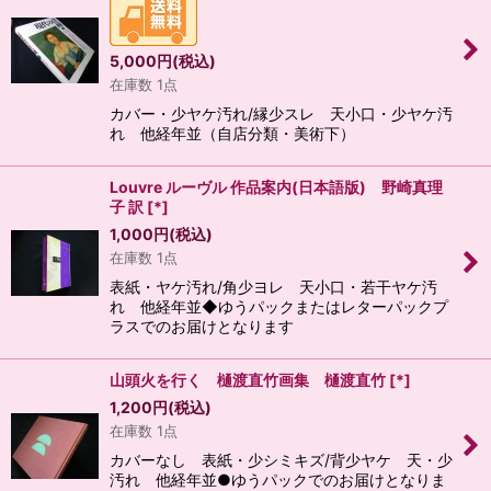
5,000
円
(税込)
在庫数 1点
カバー・少ヤケ汚れ/縁少スレ 天小口・少ヤケ汚
れ 他経年並（自店分類・美術下）
Louvre ルーヴル 作品案内(日本語版) 野崎真理
子 訳
[
*
]
1,000
円
(税込)
在庫数 1点
表紙・ヤケ汚れ/角少ヨレ 天小口・若干ヤケ汚
れ 他経年並◆ゆうパックまたはレターパックプ
ラスでのお届けとなります
山頭火を行く 樋渡直竹画集 樋渡直竹
[
*
]
1,200
円
(税込)
在庫数 1点
カバーなし 表紙・少シミキズ/背少ヤケ 天・少
汚れ 他経年並●ゆうパックでのお届けとなりま