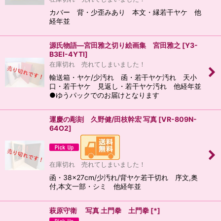
カバー 背・少歪みあり 本文・縁若干ヤケ 他
経年並
源氏物語―宮田雅之切り絵画集 宮田雅之
[
Y3-
B3EI-4YTI
]
在庫切れ 売れてしまいました！
輸送箱・ヤケ/少汚れ 函・若干ヤケ汚れ 天小
口・若干ヤケ 見返し・若干ヤケ汚れ 他経年並
●ゆうパックでのお届けとなります
運慶の彫刻 久野健/田枝幹宏 写真
[
VR-809N-
64O2
]
在庫切れ 売れてしまいました！
函・38×27cm/少汚れ/背ヤケ若干切れ 序文,奥
付,本文一部・シミ 他経年並
萩原守衛 写真 土門拳 土門拳
[
*
]