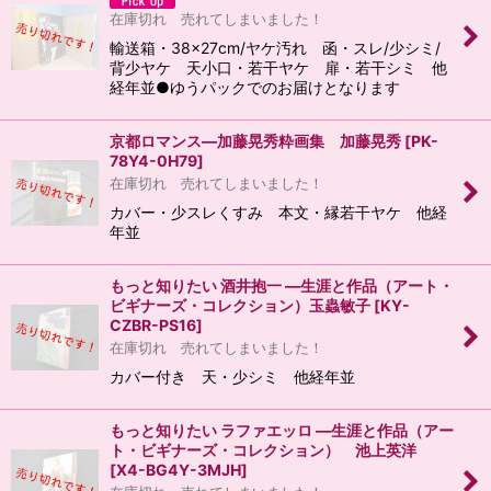
在庫切れ 売れてしまいました！
輸送箱・38×27cm/ヤケ汚れ 函・スレ/少シミ/
背少ヤケ 天小口・若干ヤケ 扉・若干シミ 他
経年並●ゆうパックでのお届けとなります
京都ロマンス―加藤晃秀粋画集 加藤晃秀
[
PK-
78Y4-0H79
]
在庫切れ 売れてしまいました！
カバー・少スレくすみ 本文・縁若干ヤケ 他経
年並
もっと知りたい 酒井抱一 ―生涯と作品（アート・
ビギナーズ・コレクション）玉蟲敏子
[
KY-
CZBR-PS16
]
在庫切れ 売れてしまいました！
カバー付き 天・少シミ 他経年並
もっと知りたい ラファエッロ ―生涯と作品（アー
ト・ビギナーズ・コレクション） 池上英洋
[
X4-BG4Y-3MJH
]