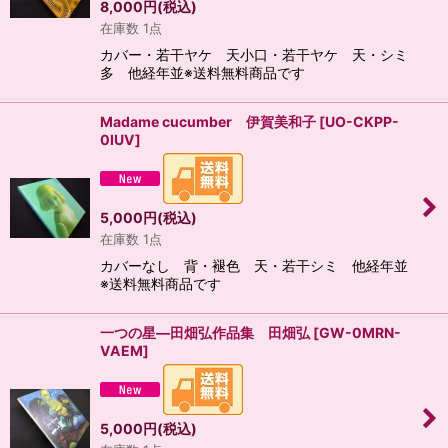
8,000
円
(税込)
在庫数 1点
カバー・若干ヤケ 天小口・若干ヤケ 天・シミ
多 他経年並※送料無料商品です
Madame cucumber 伊賀美和子
[
UO-CKPP-
0IUV
]
5,000
円
(税込)
在庫数 1点
カバーなし 背・褪色 天・若干シミ 他経年並
※送料無料商品です
一つの星―田畑弘作品集 田畑弘
[
GW-0MRN-
VAEM
]
5,000
円
(税込)