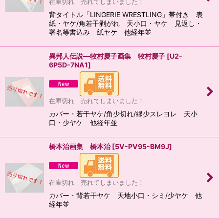
在庫切れ 売れてしまいました！
背タイトル「LINGERIE WRESTLING」帯付き 表
紙・ヤケ/角若干剥がれ 天小口・ヤケ 見返し・
署名等書込み 紙ヤケ 他経年並
異邦人伝説―牧村慶子画集 牧村慶子
[
U2-
6P5D-7NA1
]
在庫切れ 売れてしまいました！
カバー・若干ヤケ/角少切れ/縁少スレヨレ 天小
口・少ヤケ 他経年並
橋本治画集 橋本治
[
5V-PV95-BM9J
]
在庫切れ 売れてしまいました！
カバー・背若干ヤケ 天地小口・シミ/少ヤケ 他
経年並