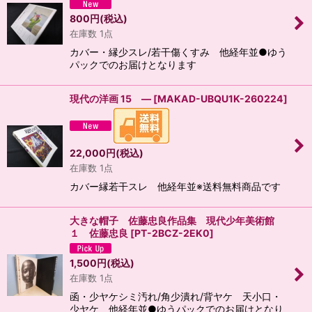
800
円
(税込)
在庫数 1点
カバー・縁少スレ/若干傷くすみ 他経年並●ゆう
パックでのお届けとなります
現代の洋画 15 ―
[
MAKAD-UBQU1K-260224
]
22,000
円
(税込)
在庫数 1点
カバー縁若干スレ 他経年並※送料無料商品です
大きな帽子 佐藤忠良作品集 現代少年美術館
１ 佐藤忠良
[
PT-2BCZ-2EK0
]
1,500
円
(税込)
在庫数 1点
函・少ヤケシミ汚れ/角少潰れ/背ヤケ 天小口・
少ヤケ 他経年並●ゆうパックでのお届けとなり