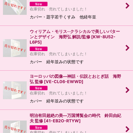
在庫切れ 売れてしまいました！
カバー・題字若干くすみ 他経年並
ウィリアム・モリス─クラシカルで美しいパター
ンとデザイン 海野弘 解説/監修
[
KW-8U52-
L6P5
]
在庫切れ 売れてしまいました！
カバー 経年並みの状態です
ヨーロッパの図像―神話・伝説とおとぎ話 海野
弘 監修
[
VE-CL06-EWWD
]
在庫切れ 売れてしまいました！
カバー 経年並みの状態です
明治有田超絶の美―万国博覧会の時代 鈴田由紀
夫 監修
[
41-EB2O-RTYW
]
在庫切れ 売れてしまいました！