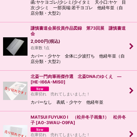
函:ヤケヨゴレ/少シミ/少イタミ 天小口:ヤケ 目
次:少シミ 一部頁端:若干ヨゴレ 他経年並（自
店分類・大型2）
謙慎書道会展役員作品図録 第73回展 謙慎書道
会
2,000
円
(税込)
在庫数 1点
カバー・少ヤケ 全体に少波打ち 他経年並（自
店分類・大型2）
北斎一門肉筆画傑作選 北斎DNAのゆくえ ―
[
HE-I66A-MIS0
]
在庫切れ 売れてしまいました！
カバーなし 表紙・少ヤケ 他経年並
MATSUI FUYUKO I （松井冬子画集1） 松井冬
子
[
A0-3WAU-O9FA
]
在庫切れ 売れてしまいました！