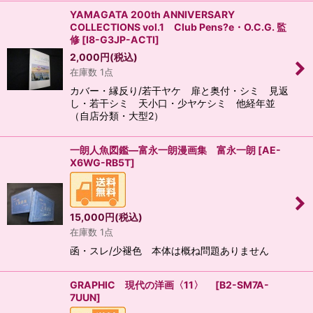
YAMAGATA 200th ANNIVERSARY
COLLECTIONS vol.1 Club Pens?e・O.C.G. 監
修
[
I8-G3JP-ACTI
]
2,000
円
(税込)
在庫数 1点
カバー・縁反り/若干ヤケ 扉と奥付・シミ 見返
し・若干シミ 天小口・少ヤケシミ 他経年並
（自店分類・大型2）
一朗人魚図鑑―富永一朗漫画集 富永一朗
[
AE-
X6WG-RB5T
]
15,000
円
(税込)
在庫数 1点
函・スレ/少褪色 本体は概ね問題ありません
GRAPHIC 現代の洋画〈11〉
[
B2-SM7A-
7UUN
]