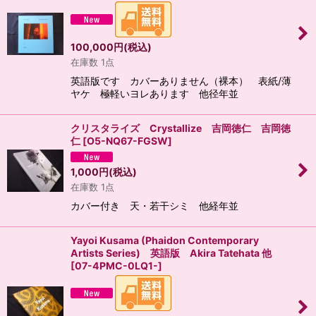
100,000
円
(税込)
在庫数 1点
英語版です カバーありません（裸本） 表紙/薄
ヤケ 極軽いヨレあります 他径年並
クリスタライズ Crystallize 吉岡徳仁 吉岡徳
仁
[
O5-NQ67-FGSW
]
1,000
円
(税込)
在庫数 1点
カバー付き 天・若干シミ 他経年並
Yayoi Kusama (Phaidon Contemporary
Artists Series) 英語版 Akira Tatehata 他
[
07-4PMC-0LQ1-
]