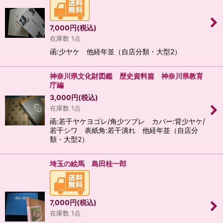
7,000
円
(税込)
在庫数 1点
函:少ヤケ 他経年並（自店分類・大型2）
神奈川県文化財図鑑 歴史資料篇 神奈川県教育
庁編
3,000
円
(税込)
在庫数 1点
函:若干ヤケヨゴレ/角少ツブレ カバー:背少ヤケ/
若干シワ 表紙角:若干潰れ 他経年並（自店分
類・大型2）
埼玉の絵馬 島田桂一郎
7,000
円
(税込)
在庫数 1点