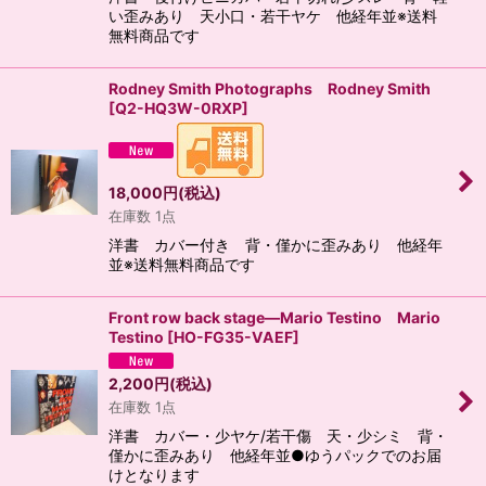
い歪みあり 天小口・若干ヤケ 他経年並※送料
無料商品です
Rodney Smith Photographs Rodney Smith
[
Q2-HQ3W-0RXP
]
18,000
円
(税込)
在庫数 1点
洋書 カバー付き 背・僅かに歪みあり 他経年
並※送料無料商品です
Front row back stage―Mario Testino Mario
Testino
[
HO-FG35-VAEF
]
2,200
円
(税込)
在庫数 1点
洋書 カバー・少ヤケ/若干傷 天・少シミ 背・
僅かに歪みあり 他経年並●ゆうパックでのお届
けとなります