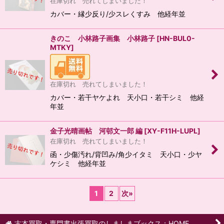
在庫切れ 売れてしまいました！
カバー・縁少反り/少スレくすみ 他経年並
きのこ 小林路子画集 小林路子
[
HN-BUL0-
MTKY
]
在庫切れ 売れてしまいました！
カバー・若干ヤケよれ 天小口・若干シミ 他経
年並
金子光晴画帖 河邨文一郎 編
[
XY-F11H-LUPL
]
在庫切れ 売れてしまいました！
函・少傷汚れ/背凹み/角少イタミ 天小口・少ヤ
ケシミ 他経年並
1
2
次
»
古本買取・専門書出張買取のしましまブックス：HOME