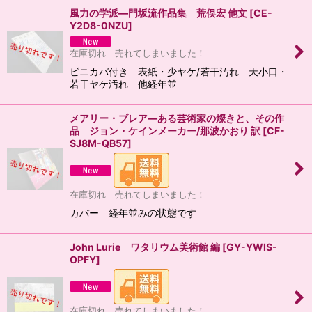
風力の学派―門坂流作品集 荒俣宏 他文
[
CE-
Y2D8-0NZU
]
在庫切れ 売れてしまいました！
ビニカバ付き 表紙・少ヤケ/若干汚れ 天小口・
若干ヤケ汚れ 他経年並
メアリー・ブレア―ある芸術家の燦きと、その作
品 ジョン・ケインメーカー/那波かおり 訳
[
CF-
SJ8M-QB57
]
在庫切れ 売れてしまいました！
カバー 経年並みの状態です
John Lurie ワタリウム美術館 編
[
GY-YWIS-
OPFY
]
在庫切れ 売れてしまいました！