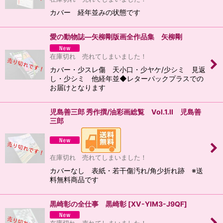
カバー 経年並みの状態です
愛の動物誌―矢柳剛版画全作品集 矢柳剛
在庫切れ 売れてしまいました！
カバー・少スレ傷 天小口・少ヤケ/少シミ 見返
し・少シミ 他経年並◆レターパックプラスでの
お届けとなります
児島善三郎 秀作撰/油彩画総覧 Vol.1.II 児島善
三郎
在庫切れ 売れてしまいました！
カバーなし 表紙・若干傷汚れ/角少折れ跡 ※送
料無料商品です
黒崎彰の全仕事 黒崎彰
[
XV-YIM3-J9QF
]