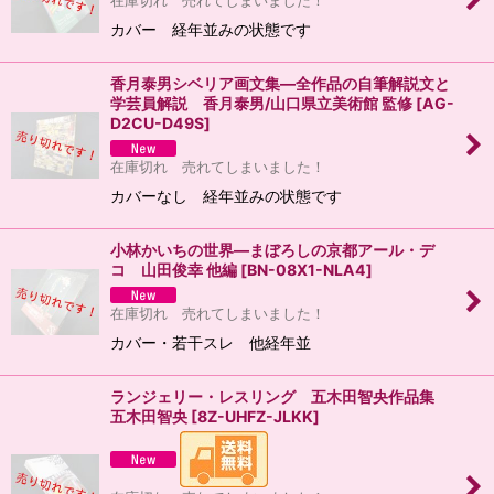
在庫切れ 売れてしまいました！
カバー 経年並みの状態です
香月泰男シベリア画文集―全作品の自筆解説文と
学芸員解説 香月泰男/山口県立美術館 監修
[
AG-
D2CU-D49S
]
在庫切れ 売れてしまいました！
カバーなし 経年並みの状態です
小林かいちの世界―まぼろしの京都アール・デ
コ 山田俊幸 他編
[
BN-08X1-NLA4
]
在庫切れ 売れてしまいました！
カバー・若干スレ 他経年並
ランジェリー・レスリング 五木田智央作品集
五木田智央
[
8Z-UHFZ-JLKK
]