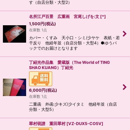
す（自店分類・大型2）
名所江戸百景 広重画 宮尾しげを:文
[
*
]
1,500
円
(税込)
在庫数 1点
カバー・くすみ 天小口・シミ/少ヤケ 表紙・若
干反り 他経年並（自店分類・大型4）●ゆうパ
ックでのお届けとなります
丁紹光作品集 愛蔵版（The World of TING
SHAO KUANG）丁紹光
6,000
円
(税込)
在庫数 1点
二重函 外函:少キズ/少イタミ 他経年並（自店
分類・大型5）
翠村硯譜 重田翠村
[
VZ-DUX5-CO5V
]