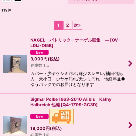
119
件
表示数
:
1
2
次
»
並び順
:
NAGEL パトリック・ナーゲル画集 ―
[
OV-
LDIJ-OI5B
]
絞り込む
3,000
円
(税込)
在庫数 1点
カバー・少ヤケシミ汚れ/縁少スレヨレ/袖日付記
入 天小口・少ヤケ汚れ/天シミ汚れ 他経年並●
ゆうパックでのお届けとなります
Sigmar Polke 1963-2010 Alibis Kathy
Halbreich 他編
[
Q4-1Z9S-GC3D
]
18,000
円
(税込)
在庫数 1点