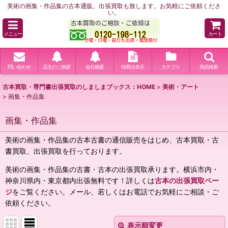
美術の画集・作品集の古本通販。出張買取も致します。お気軽にご依頼くださ
い。
メニュー
カート
問い合わせ
店主のご挨拶
会社概要
特商法表示
カテゴリ
商品検索
古本買取・専門書出張買取のしましまブックス：HOME
>
美術・アート
>
画集・作品集
画集・作品集
美術の画集・作品集の古本古書の通信販売をはじめ、古本買取・古
書買取、出張買取を行っております。
美術の画集・作品集の古書・古本の出張買取承ります。横浜市内・
神奈川県内・東京都内出張無料です！詳しくは
古本の出張買取ペー
ジ
をご覧ください。メール、若しくはお電話でお気軽にご相談・ご
依頼ください。
表示順変更
閉じる