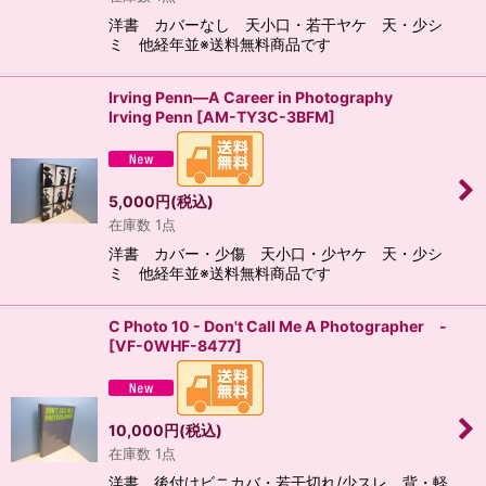
洋書 カバーなし 天小口・若干ヤケ 天・少シ
ミ 他経年並※送料無料商品です
Irving Penn―A Career in Photography
Irving Penn
[
AM-TY3C-3BFM
]
5,000
円
(税込)
在庫数 1点
洋書 カバー・少傷 天小口・少ヤケ 天・少シ
ミ 他経年並※送料無料商品です
C Photo 10 - Don't Call Me A Photographer -
[
VF-0WHF-8477
]
10,000
円
(税込)
在庫数 1点
洋書 後付けビニカバ・若干切れ/少スレ 背・軽