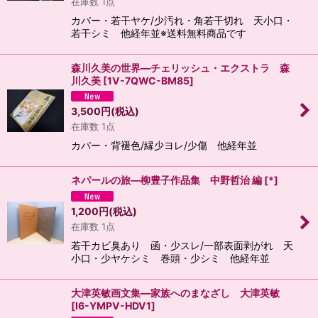
在庫数 1点
カバー・若干ヤケ/少汚れ・角若干切れ 天小口・
若干シミ 他経年並※送料無料商品です
森川久美の世界―チェリッシュ・エクストラ 森
川久美
[
1V-7QWC-BM85
]
3,500
円
(税込)
在庫数 1点
カバー・背褪色/縁少ヨレ/少傷 他経年並
ネパールの旅―柳豊子作品集 中野哲治 編
[
*
]
1,200
円
(税込)
在庫数 1点
若干カビ臭あり 函・少スレ/一部表面剥がれ 天
小口・少ヤケシミ 巻頭・少シミ 他経年並
大津英敏画文集―家族へのまなざし 大津英敏
[
I6-YMPV-HDV1
]