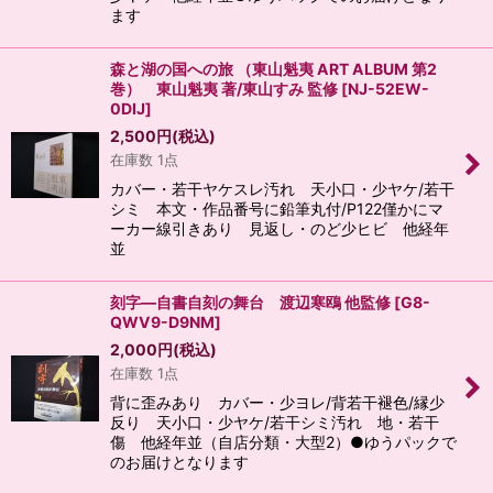
ます
森と湖の国への旅 （東山魁夷 ART ALBUM 第2
巻） 東山魁夷 著/東山すみ 監修
[
NJ-52EW-
0DIJ
]
2,500
円
(税込)
在庫数 1点
カバー・若干ヤケスレ汚れ 天小口・少ヤケ/若干
シミ 本文・作品番号に鉛筆丸付/P122僅かにマ
ーカー線引きあり 見返し・のど少ヒビ 他経年
並
刻字―自書自刻の舞台 渡辺寒鴎 他監修
[
G8-
QWV9-D9NM
]
2,000
円
(税込)
在庫数 1点
背に歪みあり カバー・少ヨレ/背若干褪色/縁少
反り 天小口・少ヤケ/若干シミ汚れ 地・若干
傷 他経年並（自店分類・大型2）●ゆうパックで
のお届けとなります