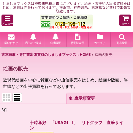
しましまブックスは神奈川県横浜市にございます。絵画・古美術の出張買取をは
じめ、通信販売を行っております。横浜市、神奈川県、東京都など無料で出張買
取致します。
メニュー
カート
問い合わせ
店主のご挨拶
会社概要
特商法表示
カテゴリ
商品検索
古本買取・専門書出張買取のしましまブックス：HOME
>
絵画の販売
絵画の販売
近現代絵画を中心に骨董などの通信販売をはじめ、絵画や版画、浮
世絵などの出張買取を行っております。
表示順変更
閉じる
3
件
表示数
:
十時孝好 「USAGI I」 リトグラフ 直筆サイ
ン
並び順
: