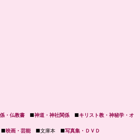
係・仏教書
■
神道・神社関係
■
キリスト教・神秘学・オ
■
映画・芸能
■文庫本 ■
写真集・ＤＶＤ