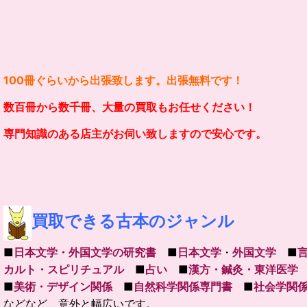
100冊ぐらいから出張致します。出張無料です！
数百冊から数千冊、大量の買取もお任せください！
専門知識のある店主がお伺い致しますので安心です。
買取できる古本のジャンル
■
日本文学・外国文学の研究書
■
日本文学
・
外国文学
■
カルト・スピリチュアル
■
占い
■
漢方・鍼灸・東洋医学
■
美術・デザイン関係
■
自然科学関係専門書
■
社会学関
などなど、意外と幅広いです。