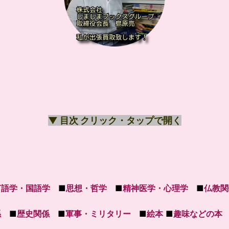
▼ 目次 クリック・タップで開く
言語学・国語学
■
思想・哲学
■
精神医学・心理学
■
仏教関
係
■
歴史関係
■
軍事・ミリタリー
■
絵本
■
趣味などの本