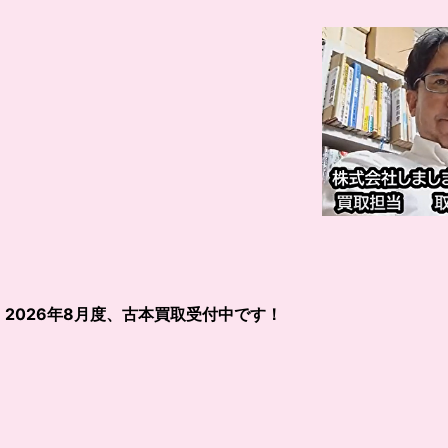
2026
年
8
月度、古本買取受付中です！