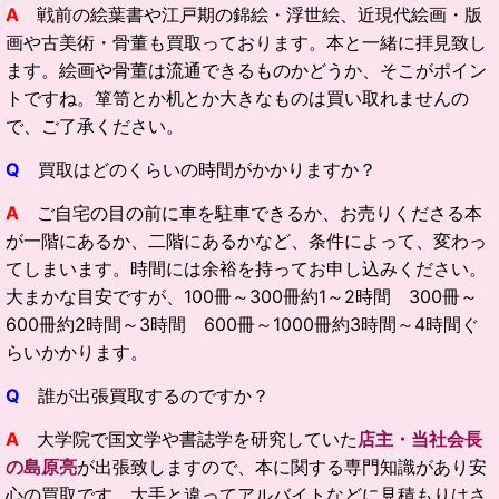
A
戦前の絵葉書や江戸期の錦絵・浮世絵、近現代絵画・版
画や古美術・骨董も買取っております。本と一緒に拝見致し
ます。絵画や骨董は流通できるものかどうか、そこがポイン
トですね。箪笥とか机とか大きなものは買い取れませんの
で、ご了承ください。
Q
買取はどのくらいの時間がかかりますか？
A
ご自宅の目の前に車を駐車できるか、お売りくださる本
が一階にあるか、二階にあるかなど、条件によって、変わっ
てしまいます。時間には余裕を持ってお申し込みください。
大まかな目安ですが、100冊～300冊約1～2時間 300冊～
600冊約2時間～3時間 600冊～1000冊約3時間～4時間ぐ
らいかかります。
Q
誰が出張買取するのですか？
A
大学院で国文学や書誌学を研究していた
店主・当社会長
の島原亮
が出張致しますので、本に関する専門知識があり安
心の買取です。大手と違ってアルバイトなどに見積もりはさ