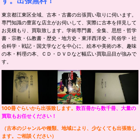
す。出張無料！
東京都江東区全域、古本・古書の出張買い取りに伺います。
専門知識の豊富な店主がお伺いして、実際に古本を拝見して
お見積もり、買取致します。
学術専門書、全集、思想・哲学
書・宗教・仏教書・歴史・地方史・東洋西洋史・民俗学・社
会科学・戦記・国文学などを中心に、絵本や美術の本、趣味
の本・料理の本、ＣＤ・ＤＶＤなど幅広い買取品目が強みで
す。
100冊ぐらいから出張致します。
数百冊から数千冊、大量の
買取もお任せください！
（古本のジャンルや種類、地域により、少なくても出張致し
ます。ご相談ください）