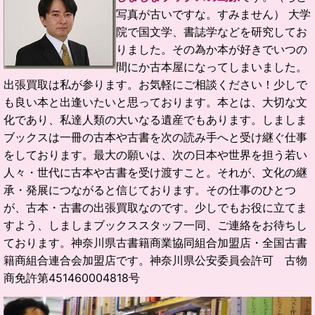
写真が古いですな。すみません）
大学
院で国文学、書誌学などを研究してお
りました。
その為か本が好きでいつの
間にか古本屋になってしまいました。
出張買取は私が参ります。お気軽にご相談ください！
少しで
も良い本と出逢いたいと思っております。
本とは、大切な文
化であり、私達人類の大いなる遺産でもあります。
しましま
ブックスは一冊の古本や古書を次の読み手へと受け継ぐ仕事
をしております。
最大の願いは、次の日本や世界を担う若い
人々・世代に古本や古書を受け渡すこと。
それが、文化の継
承・発展につながると信じております。
その仕事のひとつ
が、古本・古書の出張買取なのです。
少しでもお役に立てま
すよう、しましまブックススタッフ一同、ご連絡をお待ちし
ております。
神奈川県古書籍商業協同組合加盟店・全国古書
籍商組合連合会加盟店です。
神奈川県公安委員会許可 古物
商免許第451460004818号