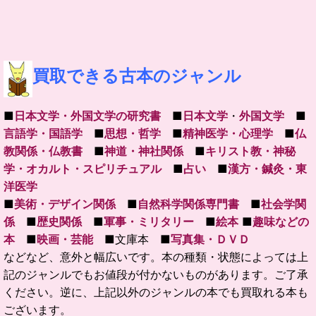
買取できる古本のジャンル
■
日本文学・外国文学の研究書
■
日本文学
・
外国文学
■
言語学・国語学
■
思想・哲学
■
精神医学・心理学
■
仏
教関係・仏教書
■
神道・神社関係
■
キリスト教・神秘
学・オカルト・スピリチュアル
■
占い
■
漢方・鍼灸・東
洋医学
■
美術・デザイン関係
■
自然科学関係専門書
■
社会学関
係
■
歴史関係
■
軍事・ミリタリー
■
絵本
■
趣味などの
本
■
映画・芸能
■文庫本 ■
写真集・ＤＶＤ
などなど、意外と幅広いです。本の種類・状態によっては上
記のジャンルでもお値段が付かないものがあります。ご了承
ください。逆に、上記以外のジャンルの本でも買取れる本も
ございます。