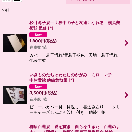
53
件
表示数
:
松井冬子展―世界中の子と友達になれる 横浜美
術館 監修
[
*
]
並び順
:
1,800
円
(税込)
在庫数 1点
絞り込む
カバー・若干汚れ/背若干褪色 天地・若干汚れ
他経年並
いきものたちはわたしのかがみ―ミロコマチコ
中村貴絵 他編集執筆
[
*
]
3,500
円
(税込)
在庫数 1点
ビニールカバー付 見返し・書込みあり 「クリ
ーチャーズしんぶん(5)」付き 他経年並
柳原白蓮展 愛を貫き、自らを生きた 白蓮のよ
うに ［図録］ 柳原白蓮展実行委員会 他編