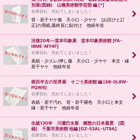
別展(図録) 山種美術館学芸部 編
[
*
]
在庫切れ 売れてしまいました！
背・若干ヤケ傷 天小口・少ヤケ [お詫びと訂
正]の用紙,最終頁に貼付け 他経年並
没後20年―堂本印象展 堂本印象美術館
[
FA-
I8ME-MY4F
]
在庫切れ 売れてしまいました！
表紙・少スレ/押し傷 天小口・少ヤケ 本文・縁
若干ヤケ 他経年並
梶田半古の世界展 そごう美術館 編
[
4B-0L8W-
PQW6
]
在庫切れ 売れてしまいました！
表紙・若干汚れ 背・若干褪色 天小口と本文
縁・若干ヤケ 他経年並
生誕130年 川瀬巴水展 郷愁の日本風景 [図
録] 千葉市美術館 他編
[
GZ-53AL-UT9A
]
在庫切れ 売れてしまいました！