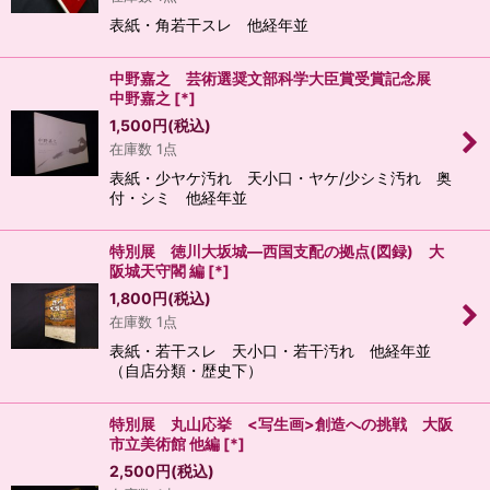
表紙・角若干スレ 他経年並
中野嘉之 芸術選奨文部科学大臣賞受賞記念展
中野嘉之
[
*
]
1,500
円
(税込)
在庫数 1点
表紙・少ヤケ汚れ 天小口・ヤケ/少シミ汚れ 奥
付・シミ 他経年並
特別展 徳川大坂城―西国支配の拠点(図録) 大
阪城天守閣 編
[
*
]
1,800
円
(税込)
在庫数 1点
表紙・若干スレ 天小口・若干汚れ 他経年並
（自店分類・歴史下）
特別展 丸山応挙 <写生画>創造への挑戦 大阪
市立美術館 他編
[
*
]
2,500
円
(税込)