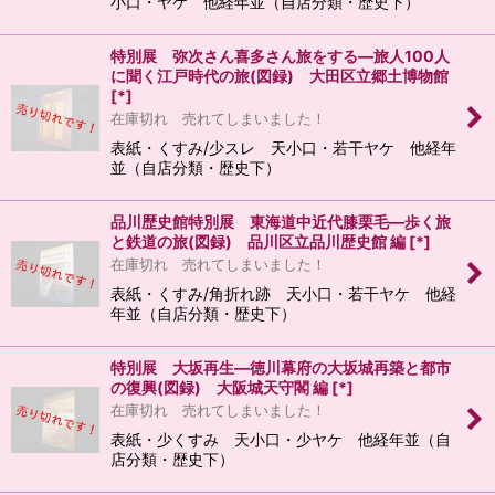
小口・ヤケ 他経年並（自店分類・歴史下）
特別展 弥次さん喜多さん旅をする―旅人100人
に聞く江戸時代の旅(図録) 大田区立郷土博物館
[
*
]
在庫切れ 売れてしまいました！
表紙・くすみ/少スレ 天小口・若干ヤケ 他経年
並（自店分類・歴史下）
品川歴史館特別展 東海道中近代膝栗毛―歩く旅
と鉄道の旅(図録) 品川区立品川歴史館 編
[
*
]
在庫切れ 売れてしまいました！
表紙・くすみ/角折れ跡 天小口・若干ヤケ 他経
年並（自店分類・歴史下）
特別展 大坂再生―徳川幕府の大坂城再築と都市
の復興(図録) 大阪城天守閣 編
[
*
]
在庫切れ 売れてしまいました！
表紙・少くすみ 天小口・少ヤケ 他経年並（自
店分類・歴史下）