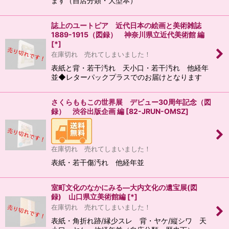
ます（自店分類・大型本）
誌上のユートピア 近代日本の絵画と美術雑誌
1889-1915（図録） 神奈川県立近代美術館 編
[
*
]
在庫切れ 売れてしまいました！
表紙と背・若干汚れ 天小口・若干汚れ 他経年
並◆レターパックプラスでのお届けとなります
さくらももこの世界展 デビュー30周年記念（図
録） 渋谷出版企画 編
[
82-JRUN-OMSZ
]
在庫切れ 売れてしまいました！
表紙・若干傷汚れ 他経年並
室町文化のなかにみる―大内文化の遺宝展(図
録) 山口県立美術館編
[
*
]
在庫切れ 売れてしまいました！
表紙・角折れ跡/縁少スレ 背・ヤケ/縦シワ 天