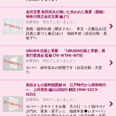
金沢百景 角田武夫が描いた失われた風景（図録）
神奈川県立金沢文庫 編
[
*
]
在庫切れ 売れてしまいました！
表紙・縦折れ線（開きクセ） 本文・少書込み(正
誤表に基づく修正)あり 他経年並（自店分類・美
術下*）
URUSHI 伝統と革新 「URUSHI伝統と革新」展
実行委員会 監修
[
76-WTFA-8IT9
]
在庫切れ 売れてしまいました！
カバー 経年並みの状態です（自店分類・大型
7）
美枝きもの資料館図録 III 江戸時代から昭和時代
へ 上田美枝 編/山辺知行 解説
[
WM-52C3-
ISZU
]
在庫切れ 売れてしまいました！
カバー・少ヤケくすみ傷 天小口・シミ強/ヤケ/
少汚れ 巻末・若干シミ 他経年並◆レターパッ
クプラスでのお届けとなります（自店分類・大型