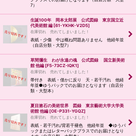
7）
生誕100年 岡本太郎展 公式図録 東京国立近
代美術館 編
[
61-YKHK-V2D5
]
在庫切れ 売れてしまいました！
表紙・少傷 中は概ね問題ありません 他経年並
（自店分類・大型7）
草間彌生 わが永遠の魂 公式図録 国立新美術
館 他編
[
F5-73CZ-IQK1
]
在庫切れ 売れてしまいました！
帯付き 表紙・僅かに反り 天・若干汚れ 他経
年並●ゆうパックでのお届けとなります（自店分
類・大型本）
夏目漱石の美術世界 図録 東京藝術大学大学美
術館 他編
[
OE-P331-YGQZ
]
在庫切れ 売れてしまいました！
表紙・若干汚れ/背若干褪色 他経年並 ◆ゆうパ
ックまたはレターパックプラスでのお届けとなり