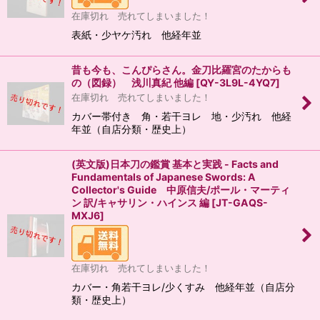
在庫切れ 売れてしまいました！
表紙・少ヤケ汚れ 他経年並
昔も今も、こんぴらさん。金刀比羅宮のたからも
の（図録） 浅川真紀 他編
[
QY-3L9L-4YQ7
]
在庫切れ 売れてしまいました！
カバー帯付き 角・若干ヨレ 地・少汚れ 他経
年並（自店分類・歴史上）
(英文版)日本刀の鑑賞 基本と実践 - Facts and
Fundamentals of Japanese Swords: A
Collector's Guide 中原信夫/ポール・マーティ
ン 訳/キャサリン・ハインス 編
[
JT-GAQS-
MXJ6
]
在庫切れ 売れてしまいました！
カバー・角若干ヨレ/少くすみ 他経年並（自店分
類・歴史上）