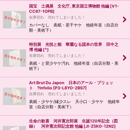
国宝 土偶展 文化庁, 東京国立博物館 他編
[
V1-
CC67-1OPB
]
在庫切れ 売れてしまいました！
カバーなし 表紙・若干ヤケ 他経年並（自店分
類・美術下）
特別展 光悦と能 華麗なる謡本の世界 田中之
博 他編
[
*
]
在庫切れ 売れてしまいました！
表紙・と背少ヤケ汚れ 他経年並（自店分類・美
術下）
Art Brut Du Japon 日本のアール・ブリュッ
ト ?Infolio
[
P3-L8YO-2BS7
]
在庫切れ 売れてしまいました！
表紙・少ヤケ/縁少スレ 天小口・少ヤケ 他経年
並（自店分類・美術下）
生命の歓喜 河井寛次郎展 生誕120年記念（図
録） 河井寛次郎記念館 他編
[
JI-Z5K0-12N2
]