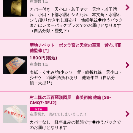
在庫数 1点
カバー付き 天小口・若干ヤケ 天地・若干汚
れ 小口・下部水濡れシミ汚れ 本文角・水濡れ
シミ/張り付き剥し跡あり 他経年並◆ゆうパック
またはレターパックプラスでのお届けとなります
（自店分類・歴史下）
聖地チベット ポタラ宮と天空の至宝 曽布川寛
他監修
[
*
]
1,800
円
(税込)
在庫数 1点
表紙・くすみ/角少シワ 背・縦折れ線 天小口・
少ヤケ 2箇所角折れあり 他経年並（自店分
類・大型1*）
村上隆の五百羅漢図展 森美術館 他編
[
S6-
CMQ7-3EJ2
]
在庫切れ 売れてしまいました！
カバーなし 経年並みの状態です●ゆうパックで
のお届けとなります