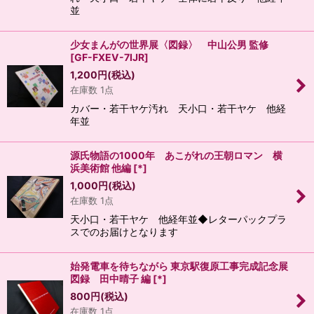
並
少女まんがの世界展〈図録〉 中山公男 監修
[
GF-FXEV-7IJR
]
1,200
円
(税込)
在庫数 1点
カバー・若干ヤケ汚れ 天小口・若干ヤケ 他経
年並
源氏物語の1000年 あこがれの王朝ロマン 横
浜美術館 他編
[
*
]
1,000
円
(税込)
在庫数 1点
天小口・若干ヤケ 他経年並◆レターパックプラ
スでのお届けとなります
始発電車を待ちながら 東京駅復原工事完成記念展
図録 田中晴子 編
[
*
]
800
円
(税込)
在庫数 1点