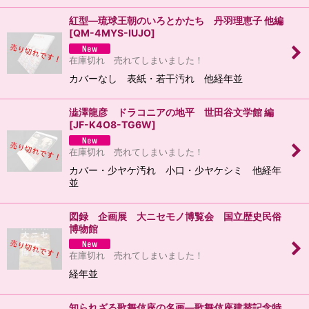
紅型―琉球王朝のいろとかたち 丹羽理恵子 他編
[
QM-4MYS-IUJO
]
在庫切れ 売れてしまいました！
カバーなし 表紙・若干汚れ 他経年並
澁澤龍彦 ドラコニアの地平 世田谷文学館 編
[
JF-K4O8-TG6W
]
在庫切れ 売れてしまいました！
カバー・少ヤケ汚れ 小口・少ヤケシミ 他経年
並
図録 企画展 大ニセモノ博覧会 国立歴史民俗
博物館
在庫切れ 売れてしまいました！
経年並
知られざる歌舞伎座の名画―歌舞伎座建替記念特