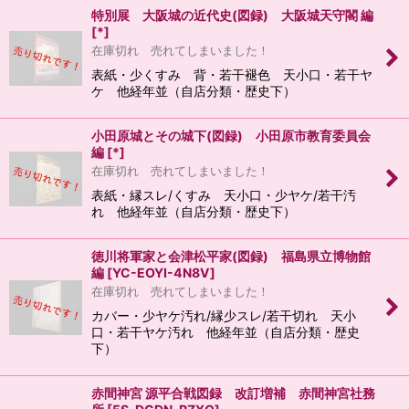
特別展 大阪城の近代史(図録) 大阪城天守閣 編
[
*
]
在庫切れ 売れてしまいました！
表紙・少くすみ 背・若干褪色 天小口・若干ヤ
ケ 他経年並（自店分類・歴史下）
小田原城とその城下(図録) 小田原市教育委員会
編
[
*
]
在庫切れ 売れてしまいました！
表紙・縁スレ/くすみ 天小口・少ヤケ/若干汚
れ 他経年並（自店分類・歴史下）
徳川将軍家と会津松平家(図録) 福島県立博物館
編
[
YC-EOYI-4N8V
]
在庫切れ 売れてしまいました！
カバー・少ヤケ汚れ/縁少スレ/若干切れ 天小
口・若干ヤケ汚れ 他経年並（自店分類・歴史
下）
赤間神宮 源平合戦図録 改訂増補 赤間神宮社務