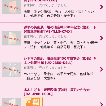
所
[
5S-DGDN-RZXQ
]
在庫切れ 売れてしまいました！
表紙・少ヤケ傷/若干汚れ 天小口・若干ヤケ汚
れ 他経年並（自店分類・歴史下）
源平の美術展 壇の浦合戦800年記念(図録) 下
関市立美術館
[
V8-TLLS-K74X
]
在庫切れ 売れてしまいました！
表紙・少ヤケスレ 背・褪色 天小口・ヤケ/若干
シミ汚れ 他経年並（自店分類・歴史下）
シネマの世紀 映画生誕100年博覧会（図録）キ
ネマ旬報社 編
[
UK-2B50-DSLL
]
在庫切れ 売れてしまいました！
カバーなし 天小口・若干ヤケ汚れ 他経年並
（自店分類・大型本）
水木しげる・妖怪図鑑 [図録] 霜月たかなか
[
TM-JP8B-H9QU
]