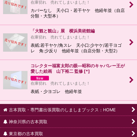
在庫切れ 売れてしまいました！
カバーなし 天小口・若干ヤケ 他経年並（自店
分類・大型本）
「大観と観山」展 横浜美術館編
在庫切れ 売れてしまいました！
表紙:若干ヤケ/角スレ 天小口:少ヤケ/若干ヨゴ
レ 角:少反り 他経年並（自店分類・大型2）
コレクター福富太郎の眼―昭和のキャバレー王が
愛した絵画 山下裕二 監修
[
*
]
在庫切れ 売れてしまいました！
表紙・少ヨゴレ 他経年並
古本買取・専門書出張買取のしましまブックス：HOME
神奈川県の古本買取
東京都の古本買取