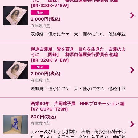
[
BR-32QK-V1EW
]
2,000
円
(税込)
在庫数 1点
表紙縁・僅かにヤケ 天・僅かに汚れ 他経年並
柳原白蓮展 愛を貫き、自らを生きた 白蓮のよ
うに ［図録］ 柳原白蓮展実行委員会 他編
[
BR-32QK-V1EW
]
2,000
円
(税込)
在庫数 1点
表紙縁・僅かにヤケ 天・僅かに汚れ 他経年並
画業80年 片岡球子展 NHKプロモーション 編
[
67-Q0PG-TZ9N
]
800
円
(税込)
在庫数 1点
カバー及び函なし(裸本) 表紙・角少折れ/若干汚
れ 天小口・若干ヤケ 全体に若干反り 他経年