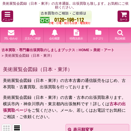
美術展覧会図録（日本・東洋）の古本通販。出張買取も致します。お気軽にご依
頼ください。
メニュー
カート
問い合わせ
店主のご挨拶
会社概要
特商法表示
カテゴリ
商品検索
古本買取・専門書出張買取のしましまブックス：HOME
>
美術・アート
>
美術展覧会図録（日本・東洋）
美術展覧会図録（日本・東洋）
美術展覧会図録（日本・東洋）の古本古書の通信販売をはじめ、古
本買取・古書買取、出張買取を行っております。
美術展覧会図録（日本・東洋）の古書・古本の出張買取承ります。
横浜市内・神奈川県内・東京都内出張無料です！詳しくは
古本の出
張買取ページ
をご覧ください。メール、若しくはお電話でお気軽に
ご相談・ご依頼ください。
表示順変更
閉じる