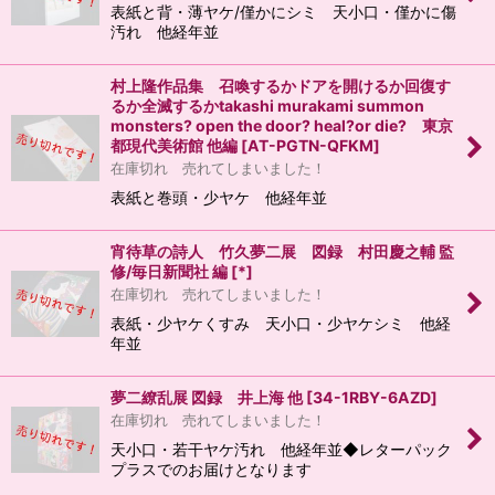
表紙と背・薄ヤケ/僅かにシミ 天小口・僅かに傷
汚れ 他経年並
村上隆作品集 召喚するかドアを開けるか回復す
るか全滅するかtakashi murakami summon
monsters? open the door? heal?or die? 東京
都現代美術館 他編
[
AT-PGTN-QFKM
]
在庫切れ 売れてしまいました！
表紙と巻頭・少ヤケ 他経年並
宵待草の詩人 竹久夢二展 図録 村田慶之輔 監
修/毎日新聞社 編
[
*
]
在庫切れ 売れてしまいました！
表紙・少ヤケくすみ 天小口・少ヤケシミ 他経
年並
夢二繚乱展 図録 井上海 他
[
34-1RBY-6AZD
]
在庫切れ 売れてしまいました！
天小口・若干ヤケ汚れ 他経年並◆レターパック
プラスでのお届けとなります