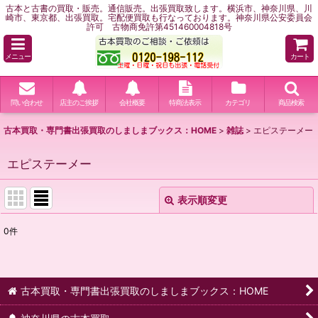
古本と古書の買取・販売。通信販売。出張買取致します。横浜市、神奈川県、川
崎市、東京都、出張買取。宅配便買取も行なっております。神奈川県公安委員会
許可 古物商免許第451460004818号
メニュー
カート
問い合わせ
店主のご挨拶
会社概要
特商法表示
カテゴリ
商品検索
古本買取・専門書出張買取のしましまブックス：HOME
>
雑誌
>
エピステーメー
エピステーメー
表示順変更
閉じる
0
件
表示数
:
並び順
:
古本買取・専門書出張買取のしましまブックス：HOME
絞り込む