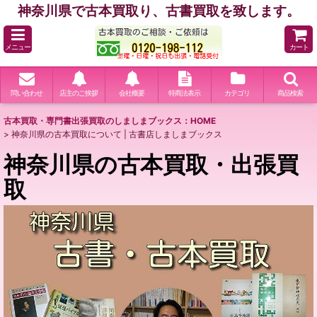
神奈川県で古本買取り、古書買取を致します。
メニュー
カート
問い合わせ
店主のご挨拶
会社概要
特商法表示
カテゴリ
商品検索
古本買取・専門書出張買取のしましまブックス：HOME
>
神奈川県の古本買取について | 古書店しましまブックス
神奈川県の古本買取・出張買
取