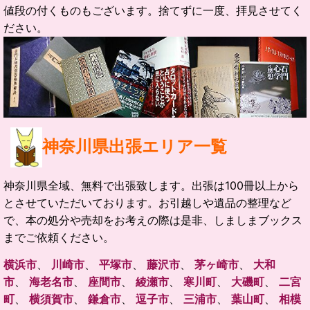
値段の付くものもございます。捨てずに一度、拝見させてく
ださい。
神奈川県
出張エリア一覧
神奈川県全域、無料で出張致します。出張は100冊以上から
とさせていただいております。お引越しや遺品の整理など
で、本の処分や売却をお考えの際は是非、しましまブックス
までご依頼ください。
横浜市
、
川崎市
、
平塚市
、
藤沢市
、
茅ヶ崎市
、
大和
市
、
海老名市
、
座間市
、
綾瀬市
、
寒川町
、
大磯町
、
二宮
町
、
横須賀市
、
鎌倉市
、
逗子市
、
三浦市
、
葉山町
、
相模