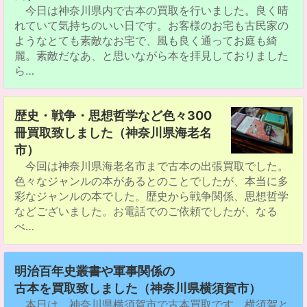
今日は神奈川県内で古本の買取を行いました。良く晴
れていて気持ちのいい日です。お客様のお宅も古民家の
ようなとても素敵なお宅で、風も良く通ってお庭も綺
麗。素敵だなあ、と思いながら本を拝見しておりました
ら…
歴史・戦争・思想哲学など色々300
冊買取致しました（神奈川県海老名
市）
今回は神奈川県海老名市まで古本の出張買取でした。
色々なジャンルの本があるとのことでしたが、本当に多
彩なジャンルの本でした。歴史から戦争関係、思想哲学
などございました。お電話でのご依頼でしたが、なる
べ…
明治百年史叢書や軍事関係の
古本を買取致しました（神奈川県横須賀市）
本日は、神奈川県横須賀市で古本買取です。横須賀と