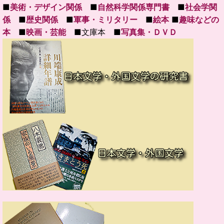
■
美術・デザイン関係
■
自然科学関係専門書
■
社会学関
係
■
歴史関係
■
軍事・ミリタリー
■
絵本
■
趣味などの
本
■
映画・芸能
■文庫本 ■
写真集・ＤＶＤ