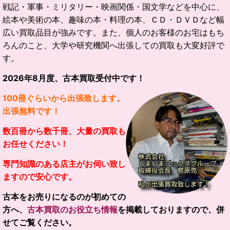
戦記・軍事・ミリタリー・映画関係・国文学などを中心に、
絵本や美術の本、趣味の本・料理の本、ＣＤ・ＤＶＤなど幅
広い買取品目が強みです。
また、個人のお客様のお宅はもち
ろんのこと、大学や研究機関へ出張しての買取も大変好評で
す。
2026
年
8
月度、古本買取受付中です！
100冊ぐらいから出張致します。
出張無料です！
数百冊から数千冊、大量の買取も
お任せください！
専門知識のある店主がお伺い致し
ますので安心です。
古本をお売りになるのが初めての
方へ、
古本買取のお役立ち情報
を掲載しておりますので、併
せてご覧ください。