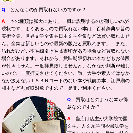
Q
どんなものが買取れないのですか？
A
本の種類は膨大にあり、一概に説明するのが難しいのが
現状です。よくあるもので買取れない本は、百科辞典や昔の
美術全集、世界文学全集や日本文学全集などは買い取れませ
ん。全集は新しいものや最新の版だと買取れます。 また、
汚れがひどい本や線引きや蔵書印がある場合など買取れない
場合があります。それから、賞味期限切れの本などもお値段
が付きません。一度拝見致しませんと、なかなか判断が難し
いので、一度拝見させてください。尚、大手や素人ではなか
なか扱えないＩＳＢＮコードのない本や戦前の本、江戸期の
和本なども買取対象ですので、是非ご利用ください。
Q
買取はどのような本が得
意なのですか？
A
当店は店主が大学院で国
文学、人文系学問や書誌学を