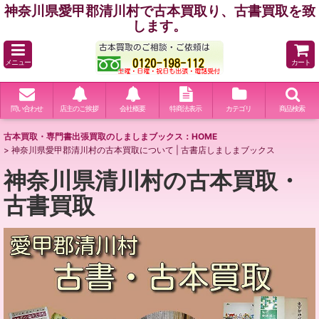
神奈川県愛甲郡清川村で古本買取り、古書買取を致
します。
メニュー
カート
問い合わせ
店主のご挨拶
会社概要
特商法表示
カテゴリ
商品検索
古本買取・専門書出張買取のしましまブックス：HOME
>
神奈川県愛甲郡清川村の古本買取について | 古書店しましまブックス
神奈川県清川村の古本買取・
古書買取