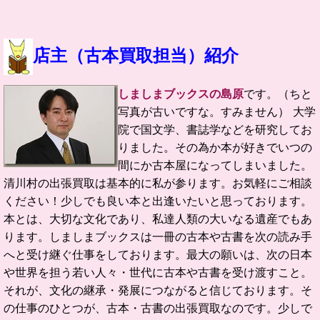
店主（古本買取担当）紹介
しましまブックスの島原
です。（ちと
写真が古いですな。すみません）
大学
院で国文学、書誌学などを研究してお
りました。
その為か本が好きでいつの
間にか古本屋になってしまいました。
清川村の
出張買取は基本的に私が参ります。お気軽にご相談
ください！
少しでも良い本と出逢いたいと思っております。
本とは、大切な文化であり、私達人類の大いなる遺産でもあ
ります。
しましまブックスは一冊の古本や古書を次の読み手
へと受け継ぐ仕事をしております。
最大の願いは、次の日本
や世界を担う若い人々・世代に古本や古書を受け渡すこと。
それが、文化の継承・発展につながると信じております。
そ
の仕事のひとつが、古本・古書の出張買取なのです。
少しで