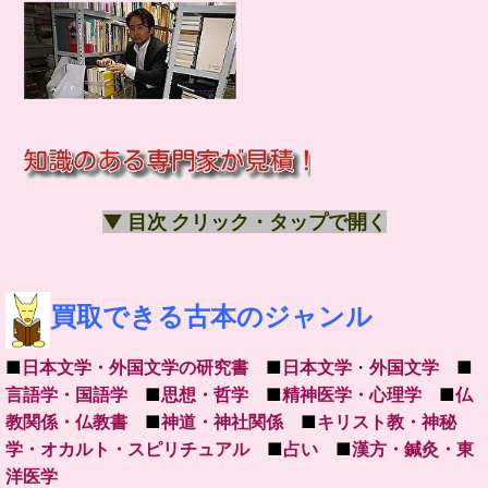
▼ 目次 クリック・タップで開く
買取できる古本のジャンル
■
日本文学・外国文学の研究書
■
日本文学
・
外国文学
■
言語学・国語学
■
思想・哲学
■
精神医学・心理学
■
仏
教関係・仏教書
■
神道・神社関係
■
キリスト教・神秘
学・オカルト・スピリチュアル
■
占い
■
漢方・鍼灸・東
洋医学