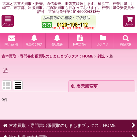
古本と古書の買取・販売。通信販売。出張買取致します。横浜市、神奈川県、川
崎市、東京都、出張買取。宅配便買取も行なっております。神奈川県公安委員会
許可 古物商免許第451460004818号
メニュー
カート
問い合わせ
店主のご挨拶
会社概要
特商法表示
カテゴリ
商品検索
古本買取・専門書出張買取のしましまブックス：HOME
>
雑誌
>
遊
遊
表示順変更
閉じる
0
件
表示数
:
並び順
:
古本買取・専門書出張買取のしましまブックス：HOME
絞り込む