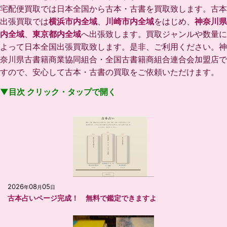
宅配便買取では日本全国から古本・古書を買取致します。古本
出張買取では
横浜市内全域
、
川崎市内全域
をはじめ、
神奈川県
内全域
、
東京都内全域
へ出張致します。買取ジャンルや数量に
よって日本全国出張買取致します。是非、ご利用ください。
神
奈川県古書籍商業協同組合・全国古書籍商組合連合会加盟店で
すので、安心して古本・古書の買取をご依頼いただけます。
▼目次 クリック・タップで開く
2026
08
05
年
月
日
古本占いページ完成！ 無料で鑑定できますよ