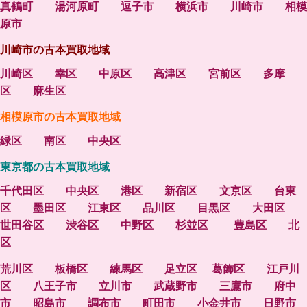
真鶴町
湯河原町
逗子市
横浜市
川崎市
相模
原市
川崎市の古本買取地域
川崎区
幸区
中原区
高津区
宮前区
多摩
区
麻生区
相模原市の古本買取地域
緑区
南区
中央区
東京都の古本買取地域
千代田区
中央区
港区
新宿区
文京区
台東
区
墨田区
江東区
品川区
目黒区
大田区
世田谷区
渋谷区
中野区
杉並区
豊島区
北
区
荒川区
板橋区
練馬区
足立区
葛飾区
江戸川
区
八王子市
立川市
武蔵野市
三鷹市
府中
市
昭島市
調布市
町田市
小金井市
日野市