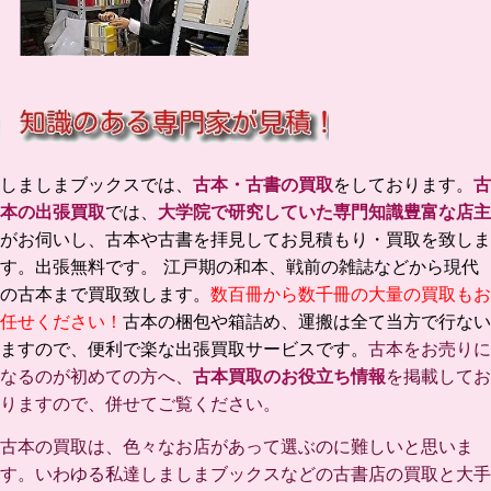
しましまブックスでは、
古本・古書の買取
をしております。
古
本の出張買取
では、
大学院で研究していた専門知識豊富な店主
がお伺いし、古本や古書を拝見してお見積もり・買取を致しま
す。出張無料です。 江戸期の和本、戦前の雑誌などから現代
の古本まで買取致します。
数百冊から数千冊の大量の買取もお
任せください！
古本の梱包や箱詰め、運搬は全て当方で行ない
ますので、便利で楽な出張買取サービスです。
古本をお売りに
なるのが初めての方へ、
古本買取のお役立ち情報
を掲載してお
りますので、併せてご覧ください。
古本の買取は、色々なお店があって選ぶのに難しいと思いま
す。いわゆる私達しましまブックスなどの古書店の買取と大手