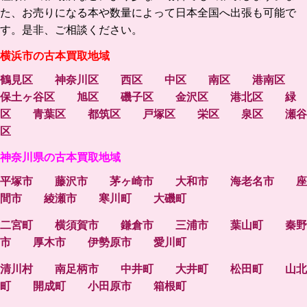
た、お売りになる本や数量によって
日本全国へ出張も可能で
す。
是非、ご相談ください。
横浜市の古本買取地域
鶴見区
神奈川区
西区
中区
南区
港南区
保土ヶ谷区
旭区
磯子区
金沢区
港北区
緑
区
青葉区
都筑区
戸塚区
栄区
泉区
瀬谷
区
神奈川県の古本買取地域
平塚市
藤沢市
茅ヶ崎市
大和市
海老名市
座
間市
綾瀬市
寒川町
大磯町
二宮町
横須賀市
鎌倉市
三浦市
葉山町
秦野
市
厚木市
伊勢原市
愛川町
清川村
南足柄市
中井町
大井町
松田町
山北
町
開成町
小田原市
箱根町