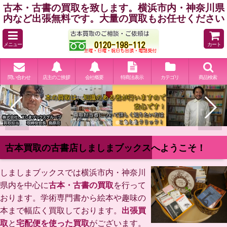
古本・古書の買取を致します。横浜市内・神奈川県
内など出張無料です。大量の買取もお任せください
メニュー
カート
問い合わせ
店主のご挨拶
会社概要
特商法表示
カテゴリ
商品検索
古本買取の古書店しましまブックスへようこそ！
しましまブックスでは横浜市内・神奈川
県内を中心に
古本・古書の買取
を行って
おります。学術専門書から絵本や趣味の
本まで幅広く買取しております。
出張買
取
と
宅配便を使った買取
がございます。