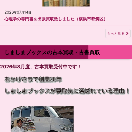
2026
07
14
年
月
日
心理学の専門書を出張買取致しました（横浜市都筑区）
もっと見る
しましまブックスの古本買取・古書買取
2026
年
8
月度、古本買取受付中です！