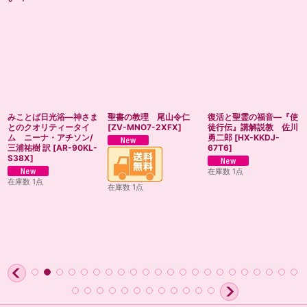
みことば日光浴―神さま
聖書の教理 尾山令仁
復活と聖霊の福音―『使
とのクオリティータイ
[
ZV-MNO7-2XFX
]
徒行伝』講解説教 佐川
ム ニーナ・アチソン/
勇二郎
[
HX-KKDJ-
三浦祐樹 訳
[
AR-90KL-
67T6
]
S38X
]
在庫数 1点
在庫数 1点
在庫数 1点