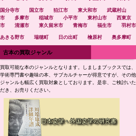
国分寺市
国立市
狛江市
東大和市
武蔵村山
市
多摩市
稲城市
小平市
東村山市
西東京
市
清瀬市
東久留米市
青梅市
福生市
羽村市
あきる野市
瑞穂町
日の出町
檜原村
奥多摩町
古本の買取ジャンル
買取可能な本のジャンルとなります。しましまブックスでは、
学術専門書や趣味の本、サブカルチャーが得意ですが、その他
ジャンルも幅広く買取対象としております。是非、ご検討いた
だき、お売りください。