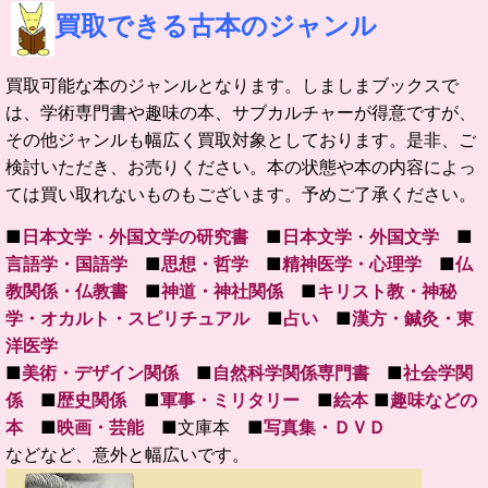
買取できる古本のジャンル
買取可能な本のジャンルとなります。しましまブックスで
は、学術専門書や趣味の本、サブカルチャーが得意ですが、
その他ジャンルも幅広く買取対象としております。是非、ご
検討いただき、お売りください。本の状態や本の内容によっ
ては買い取れないものもございます。予めご了承ください。
■
日本文学・外国文学の研究書
■
日本文学
・
外国文学
■
言語学・国語学
■
思想・哲学
■
精神医学・心理学
■
仏
教関係・仏教書
■
神道・神社関係
■
キリスト教・神秘
学・オカルト・スピリチュアル
■
占い
■
漢方・鍼灸・東
洋医学
■
美術・デザイン関係
■
自然科学関係専門書
■
社会学関
係
■
歴史関係
■
軍事・ミリタリー
■
絵本
■
趣味などの
本
■
映画・芸能
■文庫本 ■
写真集・ＤＶＤ
などなど、意外と幅広いです。