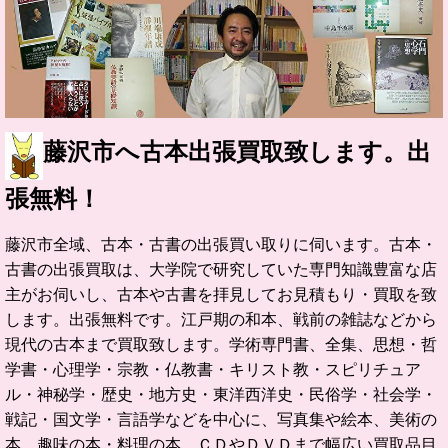
藤沢市へ古本出張買取致します。出
張無料！
藤沢市全域、古本・古書の出張買い取りに伺います。
古本・
古書の出張買取は、大学院で研究していた専門知識豊富な店
主がお伺いし、古本や古書を拝見してお見積もり・買取を致
します。出張無料です。
江戸期の和本、戦前の雑誌などから
現代の古本まで買取致します。学術専門書、全集、思想・哲
学書・心理学・宗教・仏教書・キリスト教・スピリチュア
ル・神秘学・歴史・地方史・東洋西洋史・民俗学・社会学・
戦記・国文学・言語学などを中心に、写真集や絵本、美術の
本、趣味の本・料理の本、ＣＤやＤＶＤまで幅広い買取品目