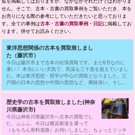
覧を掲載してはおりますが、なかなかそれだけではわかりま
せん。そこで、古本・古書の買取事例をご覧いただき、本を
お売りになる際の参考にしていただきたいと思っておりま
す。全ての事例は
古本・古書の買取事例・日記
に掲載してお
ります。併せてお読みください。
東洋思想関係の古本を買取致しまし
た（藤沢市）
今日は藤沢市まで古本の出張買取です。まだ6月なのに
暑い！ 本当にいい天気で、気温も三十度を超えていまし
た。本は東洋思想・哲学が中心の買取となりました。江
戸期の日本の思想や中国の思想など、興味深い、そし…
歴史学の古本を買取致しました(神奈
川県藤沢市)
今日は神奈川県藤沢市へ古本の買取でし
た。ふふふ、今日は横浜新道を通って
（もちろん有料道路）お伺いしました。ちょっとリッチ