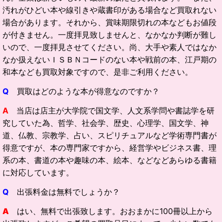
汚れがひどい本や線引きや蔵書印がある場合など買取れない
場合があります。それから、賞味期限切れの本などもお値段
が付きません。一度拝見致しませんと、なかなか判断が難し
いので、一度拝見させてください。尚、大手や素人ではなか
なか扱えないＩＳＢＮコードのない本や戦前の本、江戸期の
和本なども買取対象ですので、是非ご利用ください。
Q
買取はどのような本が得意なのですか？
A
当店は店主が大学院で国文学、人文系学問や書誌学を研
究していた為、哲学、社会学、歴史、心理学、国文学、神
道、仏教、宗教学、占い、スピリチュアルなど学術専門書が
得意ですが、本の専門家ですから、経営学やビジネス書、理
系の本、書道の本や趣味の本、絵本、などなどあらゆる書籍
に対応しています。
Q
出張料金は無料でしょうか？
A
はい、無料で出張致します。おおまかに100冊以上から