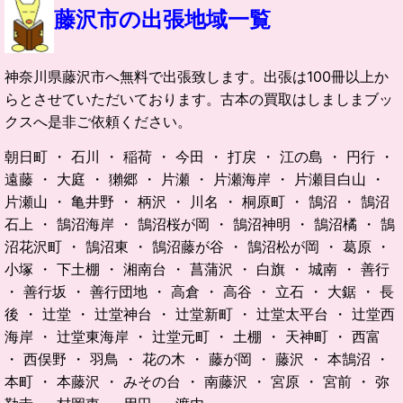
藤沢市の出張地域一覧
神奈川県藤沢市へ無料で出張致します。出張は100冊以上か
らとさせていただいております。古本の買取はしましまブッ
クスへ是非ご依頼ください。
朝日町 ・ 石川 ・ 稲荷 ・ 今田 ・ 打戻 ・ 江の島 ・ 円行 ・
遠藤 ・ 大庭 ・ 獺郷 ・ 片瀬 ・ 片瀬海岸 ・ 片瀬目白山 ・
片瀬山 ・ 亀井野 ・ 柄沢 ・ 川名 ・ 桐原町 ・ 鵠沼 ・ 鵠沼
石上 ・ 鵠沼海岸 ・ 鵠沼桜が岡 ・ 鵠沼神明 ・ 鵠沼橘 ・ 鵠
沼花沢町 ・ 鵠沼東 ・ 鵠沼藤が谷 ・ 鵠沼松が岡 ・ 葛原 ・
小塚 ・ 下土棚 ・ 湘南台 ・ 菖蒲沢 ・ 白旗 ・ 城南 ・ 善行
・ 善行坂 ・ 善行団地 ・ 高倉 ・ 高谷 ・ 立石 ・ 大鋸 ・ 長
後 ・ 辻堂 ・ 辻堂神台 ・ 辻堂新町 ・ 辻堂太平台 ・ 辻堂西
海岸 ・ 辻堂東海岸 ・ 辻堂元町 ・ 土棚 ・ 天神町 ・ 西富
・ 西俣野 ・ 羽鳥 ・ 花の木 ・ 藤が岡 ・ 藤沢 ・ 本鵠沼 ・
本町 ・ 本藤沢 ・ みその台 ・ 南藤沢 ・ 宮原 ・ 宮前 ・ 弥