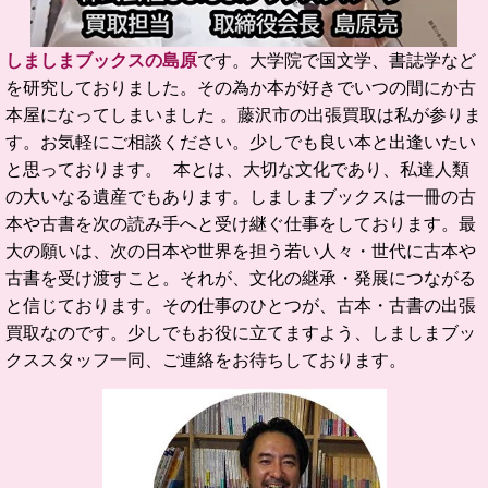
しましまブックスの島原
です。
大学院で国文学、書誌学など
を研究しておりました。
その為か本が好きでいつの間にか古
本屋になってしまいました 。
藤沢市の出張買取は私が参りま
す。お気軽にご相談ください。
少しでも良い本と出逢いたい
と思っております。
本とは、大切な文化であり、私達人類
の大いなる遺産でもあります。
しましまブックスは一冊の古
本や古書を次の読み手へと受け継ぐ仕事をしております。
最
大の願いは、次の日本や世界を担う若い人々・世代に古本や
古書を受け渡すこと。
それが、文化の継承・発展につながる
と信じております。
その仕事のひとつが、古本・古書の出張
買取なのです。
少しでもお役に立てますよう、しましまブッ
クススタッフ一同、ご連絡をお待ちしております。