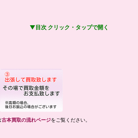
▼目次 クリック・タップで開く
は
古本買取の流れページ
をご覧ください。