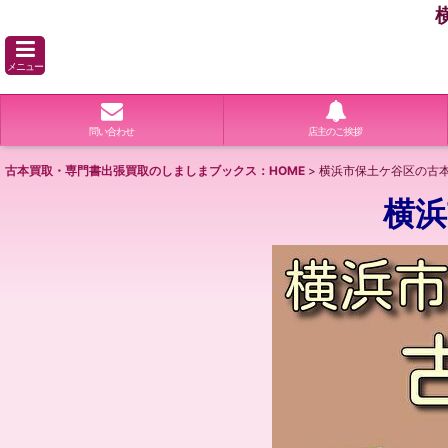
メニュー
問い合わせ
店主のご挨拶
古本買取・専門書出張買取のしましまブックス：HOME
>
横浜市保土ケ谷区の古本
横浜