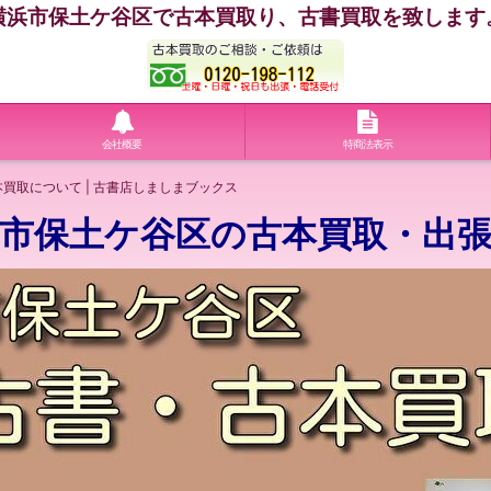
横浜市保土ケ谷区で古本買取り、古書買取を致します
会社概要
特商法表示
買取について | 古書店しましまブックス
市保土ケ谷区の古本買取・出