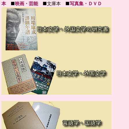
本
■
映画・芸能
■文庫本 ■
写真集・ＤＶＤ