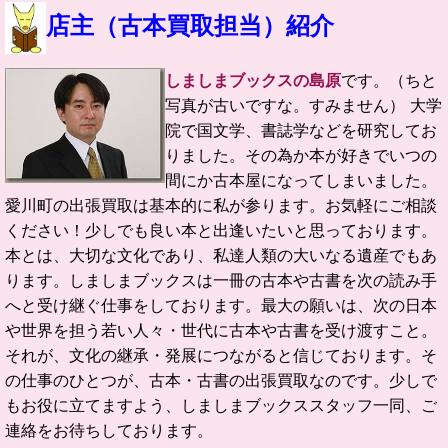
店主（古本買取担当）紹介
しましまブックスの島原
です。（ちと
写真が古いですな。すみません）
大学
院で国文学、書誌学などを研究してお
りました。
その為か本が好きでいつの
間にか古本屋になってしまいました。
愛川町の
出張買取は基本的に私が参ります。お気軽にご相談
ください！
少しでも良い本と出逢いたいと思っております。
本とは、大切な文化であり、私達人類の大いなる遺産でもあ
ります。
しましまブックスは一冊の古本や古書を次の読み手
へと受け継ぐ仕事をしております。
最大の願いは、次の日本
や世界を担う若い人々・世代に古本や古書を受け渡すこと。
それが、文化の継承・発展につながると信じております。
そ
の仕事のひとつが、古本・古書の出張買取なのです。
少しで
もお役に立てますよう、しましまブックススタッフ一同、ご
連絡をお待ちしております。