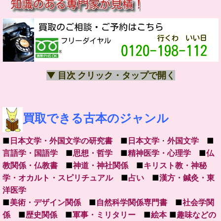
▼ 目次 クリック・タップで開く
買取できる古本のジャンル
■
日本文学・外国文学の研究書
■
日本文学
・
外国文学
■
言語学・国語学
■
思想・哲学
■
精神医学・心理学
■
仏
教関係・仏教書
■
神道・神社関係
■
キリスト教・神秘
学・オカルト・スピリチュアル
■
占い
■
漢方・鍼灸・東
洋医学
■
美術・デザイン関係
■
自然科学関係専門書
■
社会学関
係
■
歴史関係
■
軍事・ミリタリー
■
絵本
■
趣味などの