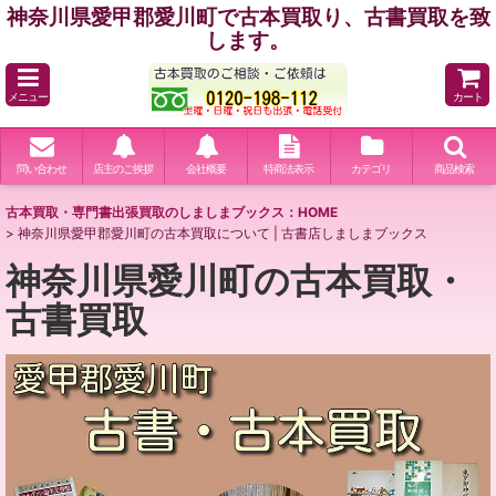
神奈川県愛甲郡愛川町で古本買取り、古書買取を致
します。
メニュー
カート
問い合わせ
店主のご挨拶
会社概要
特商法表示
カテゴリ
商品検索
古本買取・専門書出張買取のしましまブックス：HOME
>
神奈川県愛甲郡愛川町の古本買取について | 古書店しましまブックス
神奈川県愛川町の古本買取・
古書買取