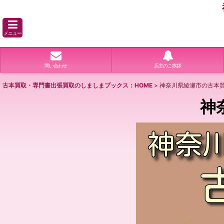
メニュー
問い合わせ
店主のご挨拶
古本買取・専門書出張買取のしましまブックス：HOME
>
神奈川県綾瀬市の古本買
神