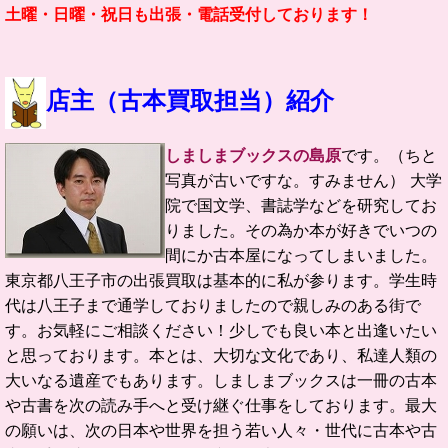
土曜・日曜・祝日も出張・電話受付しております！
店主（古本買取担当）紹介
しましまブックスの島原
です。（ちと
写真が古いですな。すみません）
大学
院で国文学、書誌学などを研究してお
りました。
その為か本が好きでいつの
間にか古本屋になってしまいました。
東京都八王子市の
出張買取は基本的に私が参ります。学生時
代は八王子まで通学しておりましたので親しみのある街で
す。お気軽にご相談ください！
少しでも良い本と出逢いたい
と思っております。
本とは、大切な文化であり、私達人類の
大いなる遺産でもあります。
しましまブックスは一冊の古本
や古書を次の読み手へと受け継ぐ仕事をしております。
最大
の願いは、次の日本や世界を担う若い人々・世代に古本や古