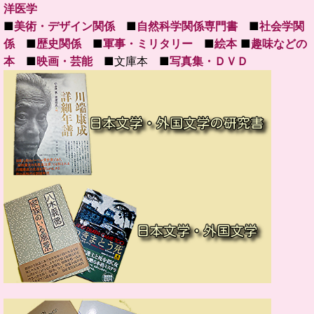
洋医学
■
美術・デザイン関係
■
自然科学関係専門書
■
社会学関
係
■
歴史関係
■
軍事・ミリタリー
■
絵本
■
趣味などの
本
■
映画・芸能
■文庫本 ■
写真集・ＤＶＤ