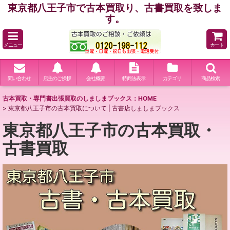
東京都八王子市で古本買取り、古書買取を致しま
す。
メニュー
カート
問い合わせ
店主のご挨拶
会社概要
特商法表示
カテゴリ
商品検索
古本買取・専門書出張買取のしましまブックス：HOME
>
東京都八王子市の古本買取について | 古書店しましまブックス
東京都八王子市の古本買取・
古書買取