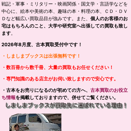
戦記・軍事・ミリタリー・映画関係・国文学・言語学などを
中心に、絵本や美術の本、趣味の本・料理の本、ＣＤ・ＤＶ
Ｄなど幅広い買取品目が強みです。
また、
個人のお客様のお
宅はもちろんのこと、大学や研究室へ出張しての買取も致し
ます
。
2026
年
8
月度、古本買取受付中です！
・しましまブックスは出張無料です！
・数百冊から数千冊、大量の買取もお任せください！
・専門知識のある店主がお伺い致しますので安心です。
・古本をお売りになるのが初めての方へ、
古本買取のお役立
ち情報
を掲載しておりますので、併せてご覧ください。