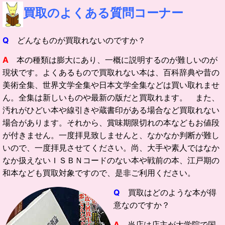
買取の
よくある質問コーナー
Q
どんなものが買取れないのですか？
A
本の種類は膨大にあり、一概に説明するのが難しいのが
現状です。よくあるもので買取れない本は、百科辞典や昔の
美術全集、世界文学全集や日本文学全集などは買い取れませ
ん。全集は新しいものや最新の版だと買取れます。 また、
汚れがひどい本や線引きや蔵書印がある場合など買取れない
場合があります。それから、賞味期限切れの本などもお値段
が付きません。一度拝見致しませんと、なかなか判断が難し
いので、一度拝見させてください。尚、大手や素人ではなか
なか扱えないＩＳＢＮコードのない本や戦前の本、江戸期の
和本なども買取対象ですので、是非ご利用ください。
Q
買取はどのような本が得
意なのですか？
A
当店は店主が大学院で国