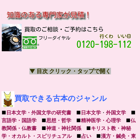
▼ 目次 クリック・タップで開く
買取できる古本のジャンル
■
日本文学・外国文学の研究書
■
日本文学
・
外国文学
■
言語学・国語学
■
思想・哲学
■
精神医学・心理学
■
仏
教関係・仏教書
■
神道・神社関係
■
キリスト教・神秘
学・オカルト・スピリチュアル
■
占い
■
漢方・鍼灸・東