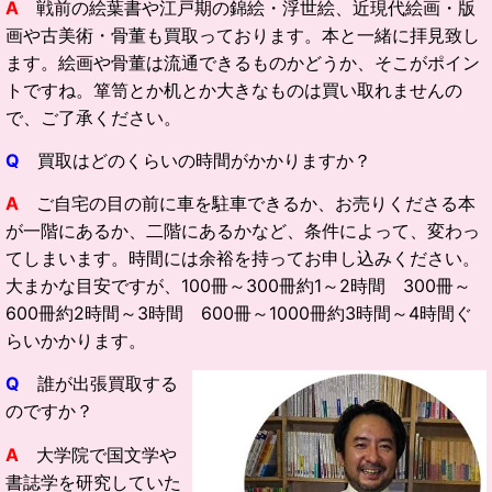
A
戦前の絵葉書や江戸期の錦絵・浮世絵、近現代絵画・版
画や古美術・骨董も買取っております。本と一緒に拝見致し
ます。絵画や骨董は流通できるものかどうか、そこがポイン
トですね。箪笥とか机とか大きなものは買い取れませんの
で、ご了承ください。
Q
買取はどのくらいの時間がかかりますか？
A
ご自宅の目の前に車を駐車できるか、お売りくださる本
が一階にあるか、二階にあるかなど、条件によって、変わっ
てしまいます。時間には余裕を持ってお申し込みください。
大まかな目安ですが、100冊～300冊約1～2時間 300冊～
600冊約2時間～3時間 600冊～1000冊約3時間～4時間ぐ
らいかかります。
Q
誰が出張買取する
のですか？
A
大学院で国文学や
書誌学を研究していた