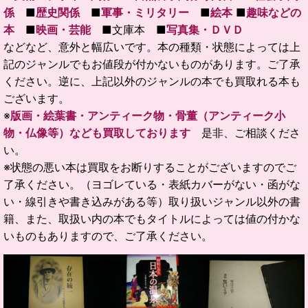
係
■
歴史関係
■
軍事・ミリタリー
■
絵本
■
趣味などの
本
■
映画・芸能
■文庫本 ■
写真集・ＤＶＤ
などなど、意外と幅広いです。本の種類・状態によっては上
記のジャンルでもお値段が付かないものがあります。ご了承
ください。逆に、上記以外のジャンルの本でも買取れる本も
ございます。
※
版画・絵葉書・アンティーク物・骨董（アンティーク小
物・仏像等）なども買取しております
是非、ご相談くださ
い。
※状態の悪い本は買取をお断りすることがございますのでご
了承ください。（ヨゴレている・表紙カバーがない・函がな
い・線引きや書き込みがある等）取り扱いジャンル以外の書
籍、また、取扱い内の本でもタイトルによっては値の付かな
いものもありますので、ご了承ください。