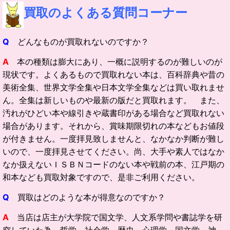
買取の
よくある質問コーナー
Q
どんなものが買取れないのですか？
A
本の種類は膨大にあり、一概に説明するのが難しいのが
現状です。よくあるもので買取れない本は、百科辞典や昔の
美術全集、世界文学全集や日本文学全集などは買い取れませ
ん。全集は新しいものや最新の版だと買取れます。 また、
汚れがひどい本や線引きや蔵書印がある場合など買取れない
場合があります。それから、賞味期限切れの本などもお値段
が付きません。一度拝見致しませんと、なかなか判断が難し
いので、一度拝見させてください。尚、大手や素人ではなか
なか扱えないＩＳＢＮコードのない本や戦前の本、江戸期の
和本なども買取対象ですので、是非ご利用ください。
Q
買取はどのような本が得意なのですか？
A
当店は店主が大学院で国文学、人文系学問や書誌学を研
究していた為、哲学、社会学、歴史、心理学、国文学、神