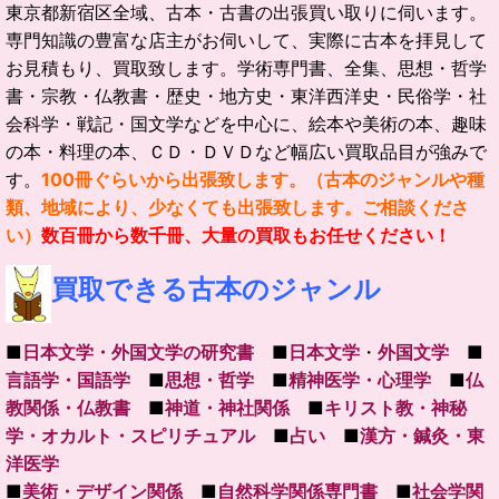
東京都新宿区全域、古本・古書の出張買い取りに伺います。
専門知識の豊富な店主がお伺いして、実際に古本を拝見して
お見積もり、買取致します。
学術専門書、全集、思想・哲学
書・宗教・仏教書・歴史・地方史・東洋西洋史・民俗学・社
会科学・戦記・国文学などを中心に、絵本や美術の本、趣味
の本・料理の本、ＣＤ・ＤＶＤなど幅広い買取品目が強みで
す。
100冊ぐらいから出張致します。
（古本のジャンルや種
類、地域により、少なくても出張致します。ご相談くださ
い）
数百冊から数千冊、大量の買取もお任せください！
買取できる古本のジャンル
■
日本文学・外国文学の研究書
■
日本文学
・
外国文学
■
言語学・国語学
■
思想・哲学
■
精神医学・心理学
■
仏
教関係・仏教書
■
神道・神社関係
■
キリスト教・神秘
学・オカルト・スピリチュアル
■
占い
■
漢方・鍼灸・東
洋医学
■
美術・デザイン関係
■
自然科学関係専門書
■
社会学関