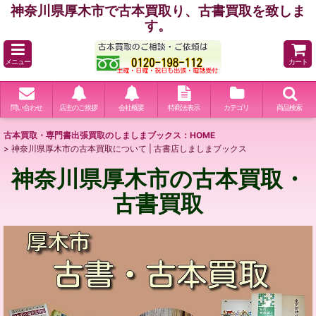
神奈川県厚木市で古本買取り、古書買取を致しま
す。
メニュー
カート
問い合わせ
店主のご挨拶
会社概要
特商法表示
カテゴリ
商品検索
古本買取・専門書出張買取のしましまブックス：HOME
>
神奈川県厚木市の古本買取について | 古書店しましまブックス
神奈川県厚木市の古本買取・
古書買取