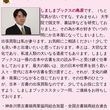
しましまブックスの島原
です。（ちと
写真が古いですな。すみません）
大学
院で国文学、書誌学などを研究してお
りました。
その為か本が好きでいつの
間にか古本屋になってしまいました。
出張買取は私が参ります。お気軽にご相談ください！
少しで
も良い本と出逢いたいと思っております。
本とは、大切な文
化であり、私達人類の大いなる遺産でもあります。
しましま
ブックスは一冊の古本や古書を次の読み手へと受け継ぐ仕事
をしております。
最大の願いは、次の日本や世界を担う若い
人々・世代に古本や古書を受け渡すこと。
それが、文化の継
承・発展につながると信じております。
その仕事のひとつ
が、古本・古書の出張買取なのです。
少しでもお役に立てま
すよう、しましまブックススタッフ一同、ご連絡をお待ちし
ております。
・神奈川県古書籍商業協同組合加盟・全国古書籍商組合連合