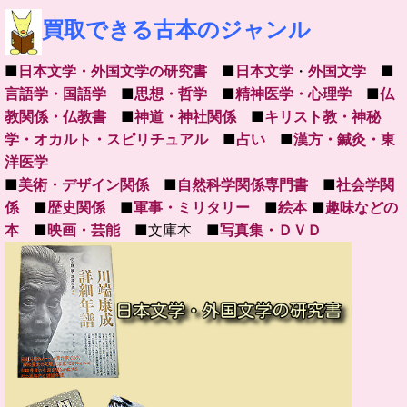
買取できる古本のジャンル
■
日本文学・外国文学の研究書
■
日本文学
・
外国文学
■
言語学・国語学
■
思想・哲学
■
精神医学・心理学
■
仏
教関係・仏教書
■
神道・神社関係
■
キリスト教・神秘
学・オカルト・スピリチュアル
■
占い
■
漢方・鍼灸・東
洋医学
■
美術・デザイン関係
■
自然科学関係専門書
■
社会学関
係
■
歴史関係
■
軍事・ミリタリー
■
絵本
■
趣味などの
本
■
映画・芸能
■文庫本 ■
写真集・ＤＶＤ