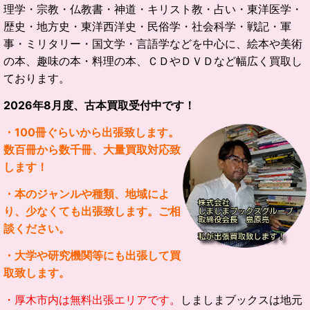
理学・宗教・仏教書・神道・キリスト教・占い・東洋医学・
歴史・地方史・東洋西洋史・民俗学・社会科学・戦記・軍
事・ミリタリー・国文学・言語学などを中心に、絵本や美術
の本、趣味の本・料理の本、ＣＤやＤＶＤなど幅広く買取し
ております。
2026
年
8
月度、古本買取受付中です！
・100冊ぐらいから出張致します。
数百冊から数千冊、大量買取対応致
します！
・本のジャンルや種類、地域によ
り、少なくても出張致します。ご相
談ください。
・大学や研究機関等にも出張して買
取致します。
・厚木市内は
無料出張エリアです。
しましまブックスは地元