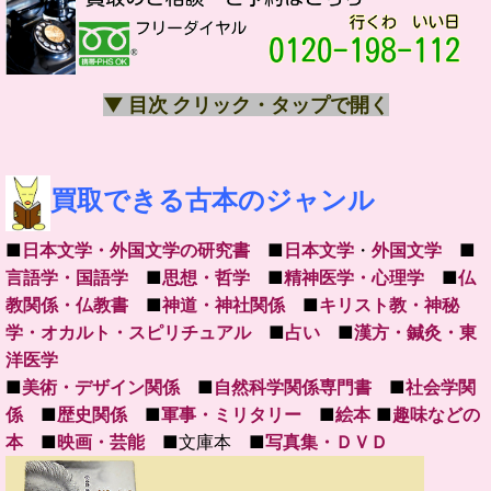
▼ 目次 クリック・タップで開く
買取できる古本のジャンル
■
日本文学・外国文学の研究書
■
日本文学
・
外国文学
■
言語学・国語学
■
思想・哲学
■
精神医学・心理学
■
仏
教関係・仏教書
■
神道・神社関係
■
キリスト教・神秘
学・オカルト・スピリチュアル
■
占い
■
漢方・鍼灸・東
洋医学
■
美術・デザイン関係
■
自然科学関係専門書
■
社会学関
係
■
歴史関係
■
軍事・ミリタリー
■
絵本
■
趣味などの
本
■
映画・芸能
■文庫本 ■
写真集・ＤＶＤ