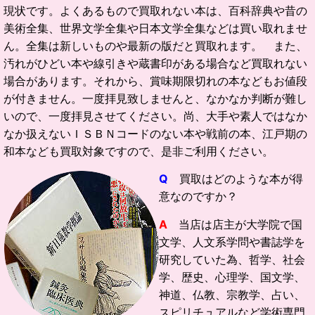
現状です。よくあるもので買取れない本は、百科辞典や昔の
美術全集、世界文学全集や日本文学全集などは買い取れませ
ん。全集は新しいものや最新の版だと買取れます。 また、
汚れがひどい本や線引きや蔵書印がある場合など買取れない
場合があります。それから、賞味期限切れの本などもお値段
が付きません。一度拝見致しませんと、なかなか判断が難し
いので、一度拝見させてください。尚、大手や素人ではなか
なか扱えないＩＳＢＮコードのない本や戦前の本、江戸期の
和本なども買取対象ですので、是非ご利用ください。
Q
買取はどのような本が得
意なのですか？
A
当店は店主が大学院で国
文学、人文系学問や書誌学を
研究していた為、哲学、社会
学、歴史、心理学、国文学、
神道、仏教、宗教学、占い、
スピリチュアルなど学術専門