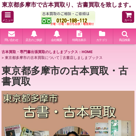
東京都多摩市で古本買取り、古書買取を致します。
メニュー
カート
問い合わせ
店主のご挨拶
会社概要
特商法表示
カテゴリ
商品検索
古本買取・専門書出張買取のしましまブックス：HOME
>
東京都多摩市の古本買取について | 古書店しましまブックス
東京都多摩市の古本買取・古
書買取