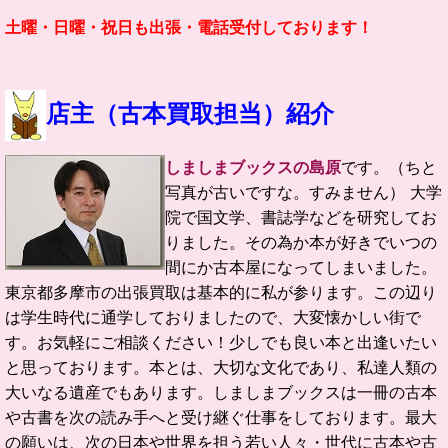
土曜・日曜・祝日も出張・電話受付しております！
店主（古本買取担当）紹介
しましまブックスの島原
です。（ちと
写真が古いですな。すみません）
大学
院で国文学、書誌学などを研究してお
りました。
その為か本が好きでいつの
間にか古本屋になってしまいました。
東京都多摩市の
出張買取は基本的に私が参ります。この辺り
は学生時代に通学しておりましたので、大変懐かしい街で
す。お気軽にご相談ください！
少しでも良い本と出逢いたい
と思っております。
本とは、大切な文化であり、私達人類の
大いなる遺産でもあります。
しましまブックスは一冊の古本
や古書を次の読み手へと受け継ぐ仕事をしております。
最大
の願いは、次の日本や世界を担う若い人々・世代に古本や古