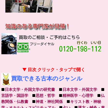
▼ 目次 クリック・タップで開く
買取できる古本のジャンル
■
日本文学・外国文学の研究書
■
日本文学
・
外国文学
■
言語学・国語学
■
思想・哲学
■
精神医学・心理学
■
仏
教関係・仏教書
■
神道・神社関係
■
キリスト教・神秘
学・オカルト・スピリチュアル
■
占い
■
漢方・鍼灸・東