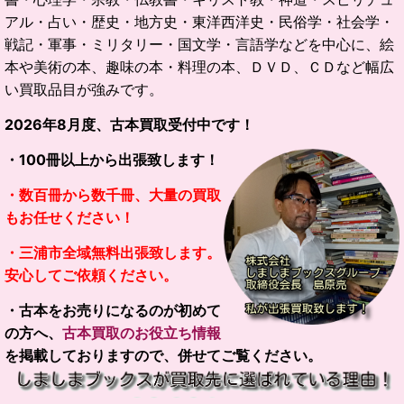
アル・占い・歴史・地方史・東洋西洋史・民俗学・社会学・
戦記・軍事・ミリタリー・国文学・言語学などを中心に、絵
本や美術の本、趣味の本・料理の本、ＤＶＤ、ＣＤなど幅広
い買取品目が強みです。
2026
年
8
月度、古本買取受付中です！
・100冊以上から出張致します！
・数百冊から数千冊、大量の買取
もお任せください！
・三浦市全域無料出張致します。
安心してご依頼ください。
・古本をお売りになるのが初めて
の方へ、
古本買取のお役立ち情報
を掲載しておりますので、併せてご覧ください。