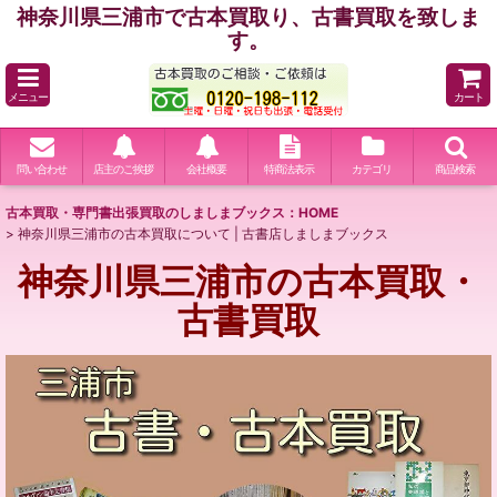
神奈川県三浦市で古本買取り、古書買取を致しま
す。
メニュー
カート
問い合わせ
店主のご挨拶
会社概要
特商法表示
カテゴリ
商品検索
古本買取・専門書出張買取のしましまブックス：HOME
>
神奈川県三浦市の古本買取について | 古書店しましまブックス
神奈川県三浦市の古本買取・
古書買取