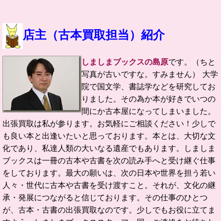
店主（古本買取担当）紹介
しましまブックスの島原
です。（ちと
写真が古いですな。すみません）
大学
院で国文学、書誌学などを研究してお
りました。
その為か本が好きでいつの
間にか古本屋になってしまいました。
出張買取は私が参ります。お気軽にご相談ください！
少しで
も良い本と出逢いたいと思っております。
本とは、大切な文
化であり、私達人類の大いなる遺産でもあります。
しましま
ブックスは一冊の古本や古書を次の読み手へと受け継ぐ仕事
をしております。
最大の願いは、次の日本や世界を担う若い
人々・世代に古本や古書を受け渡すこと。
それが、文化の継
承・発展につながると信じております。
その仕事のひとつ
が、古本・古書の出張買取なのです。
少しでもお役に立てま