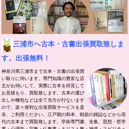
三浦市へ古本・古書出張買取致しま
す。出張無料！
神奈川県三浦市まで古本・古書の出張買
い取りに伺います。
専門知識の豊富な店
主がお伺いして、実際に古本を拝見して
お見積もり、買取致します。
古本の運び
出しや梱包などは全て当方が行ないます
ので、楽々便利な出張買取サービスを是
非、ご利用ください。
江戸期の和本、戦前の雑誌などから現
代の古本まで買取致します。学術専門書、全集、思想・哲学
書・心理学・宗教・仏教書・キリスト教・神道・スピリチュ