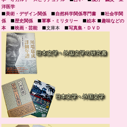
洋医学
■
美術・デザイン関係
■
自然科学関係専門書
■
社会学関
係
■
歴史関係
■
軍事・ミリタリー
■
絵本
■
趣味などの
本
■
映画・芸能
■文庫本 ■
写真集・ＤＶＤ