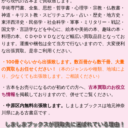
から現代の古本まで買取致します。
学術専門書、全集、思想・哲学書・心理学・宗教・仏教書・
神道・キリスト教・スピリチュアル・占い・歴史・地方史・
東洋西洋史・民俗学・社会科学・軍事・ミリタリー・戦記・
国文学・言語学などを中心に、絵本や美術の本、趣味の本・
料理の本、ＣＤやＤＶＤなどなど幅広い買取品目となってお
ります。
運搬や梱包は全て当方で行ないますので、大変便利
な出張買取。是非ご利用ください。
・100冊ぐらいから出張致します。数百冊から数千冊、大量
の買取もお任せください！
（本のジャンルや種類、地域によ
り、少なくても出張致します。ご相談ください）
・古本をお売りになるのが初めての方へ、
古本買取のお役立
ち情報
を掲載しておりますので、併せてご覧ください。
・
中原区内無料出張致します。
しましまブックスは地元神奈
川県にある古書店です
。