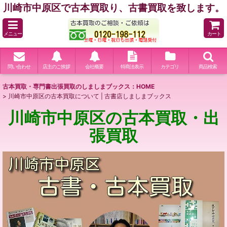
川崎市中原区で古本買取り、古書買取を致します。
メニュー
カート
問い合わせ
店主のご挨拶
会社概要
特商法表示
カテゴリ
商品検索
古本買取・専門書出張買取のしましまブックス：HOME
>
川崎市中原区の古本買取について | 古書店しましまブックス
川崎市中原区の古本買取・出
張買取