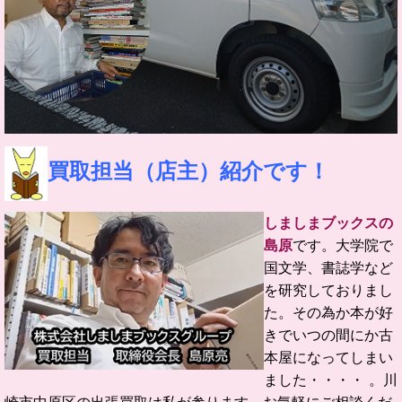
買取担当（店主）紹介です！
しましまブックスの
島原
です。
大学院で
国文学、書誌学など
を研究しておりまし
た。
その為か本が好
きでいつの間にか古
本屋になってしまい
ました・・・・ 。
川
崎市中原区の出張買取は私が参ります。お気軽にご相談くだ