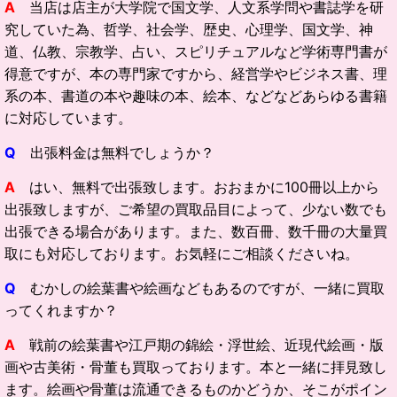
A
当店は店主が大学院で国文学、人文系学問や書誌学を研
究していた為、哲学、社会学、歴史、心理学、国文学、神
道、仏教、宗教学、占い、スピリチュアルなど学術専門書が
得意ですが、本の専門家ですから、経営学やビジネス書、理
系の本、書道の本や趣味の本、絵本、などなどあらゆる書籍
に対応しています。
Q
出張料金は無料でしょうか？
A
はい、無料で出張致します。おおまかに100冊以上から
出張致しますが、ご希望の買取品目によって、少ない数でも
出張できる場合があります。また、数百冊、数千冊の大量買
取にも対応しております。お気軽にご相談くださいね。
Q
むかしの絵葉書や絵画などもあるのですが、一緒に買取
ってくれますか？
A
戦前の絵葉書や江戸期の錦絵・浮世絵、近現代絵画・版
画や古美術・骨董も買取っております。本と一緒に拝見致し
ます。絵画や骨董は流通できるものかどうか、そこがポイン