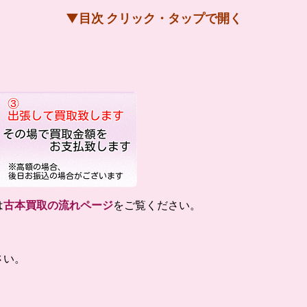
▼目次 クリック・タップで開く
は
古本買取の流れページ
をご覧ください。
さい。