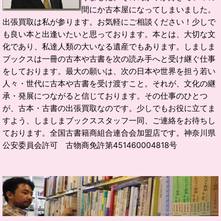
間にか古本屋になってしまいました。
出張買取は私が参ります。お気軽にご相談ください！
少しで
も良い本と出逢いたいと思っております。
本とは、大切な文
化であり、私達人類の大いなる遺産でもあります。
しましま
ブックスは一冊の古本や古書を次の読み手へと受け継ぐ仕事
をしております。
最大の願いは、次の日本や世界を担う若い
人々・世代に古本や古書を受け渡すこと。
それが、文化の継
承・発展につながると信じております。
その仕事のひとつ
が、古本・古書の出張買取なのです。
少しでもお役に立てま
すよう、しましまブックススタッフ一同、ご連絡をお待ちし
ております。
全国古書籍商組合連合会加盟店です。
神奈川県
公安委員会許可 古物商免許第451460004818号