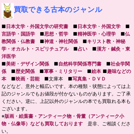
買取できる古本のジャンル
■
日本文学・外国文学の研究書
■
日本文学
・
外国文学
■
言語学・国語学
■
思想・哲学
■
精神医学・心理学
■
仏
教関係・仏教書
■
神道・神社関係
■
キリスト教・神秘
学・オカルト・スピリチュアル
■
占い
■
漢方・鍼灸・東
洋医学
■
美術・デザイン関係
■
自然科学関係専門書
■
社会学関
係
■
歴史関係
■
軍事・ミリタリー
■
絵本
■
趣味などの
本
■
映画・芸能
■文庫本 ■
写真集・ＤＶＤ
などなど、意外と幅広いです。本の種類・状態によっては上
記のジャンルでもお値段が付かないものがあります。ご了承
ください。逆に、上記以外のジャンルの本でも買取れる本も
ございます。
※
版画・絵葉書・アンティーク物・骨董（アンティーク小
物・仏像等）なども買取しております
是非、ご相談くださ
い。