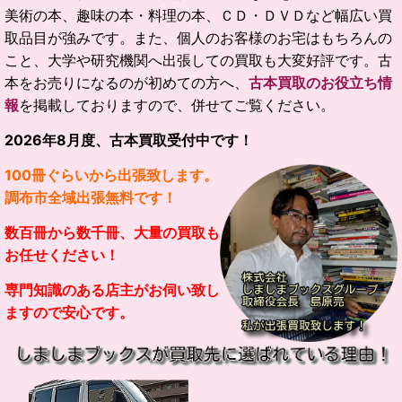
美術の本、趣味の本・料理の本、ＣＤ・ＤＶＤなど幅広い買
取品目が強みです。
また、個人のお客様のお宅はもちろんの
こと、大学や研究機関へ出張しての買取も大変好評です。
古
本をお売りになるのが初めての方へ、
古本買取のお役立ち情
報
を掲載しておりますので、併せてご覧ください。
2026
年
8
月度、古本買取受付中です！
100冊ぐらいから出張致します。
調布市全域出張無料です！
数百冊から数千冊、大量の買取も
お任せください！
専門知識のある店主がお伺い致し
ますので安心です。