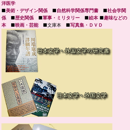
洋医学
■
美術・デザイン関係
■
自然科学関係専門書
■
社会学関
係
■
歴史関係
■
軍事・ミリタリー
■
絵本
■
趣味などの
本
■
映画・芸能
■文庫本 ■
写真集・ＤＶＤ