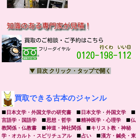
▼ 目次 クリック・タップで開く
買取できる古本のジャンル
■
日本文学・外国文学の研究書
■
日本文学
・
外国文学
■
言語学・国語学
■
思想・哲学
■
精神医学・心理学
■
仏
教関係・仏教書
■
神道・神社関係
■
キリスト教・神秘
学・オカルト・スピリチュアル
■
占い
■
漢方・鍼灸・東