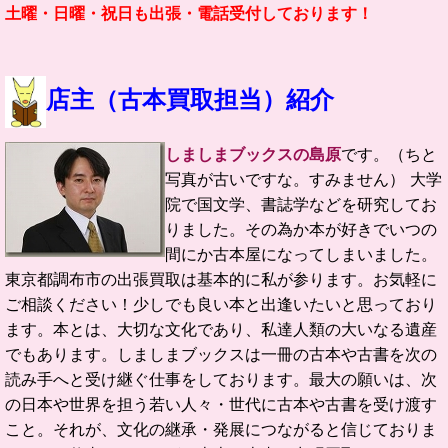
土曜・日曜・祝日も出張・電話受付しております！
店主（古本買取担当）紹介
しましまブックスの島原
です。（ちと
写真が古いですな。すみません）
大学
院で国文学、書誌学などを研究してお
りました。
その為か本が好きでいつの
間にか古本屋になってしまいました。
東京都調布市の
出張買取は基本的に私が参ります。お気軽に
ご相談ください！
少しでも良い本と出逢いたいと思っており
ます。
本とは、大切な文化であり、私達人類の大いなる遺産
でもあります。
しましまブックスは一冊の古本や古書を次の
読み手へと受け継ぐ仕事をしております。
最大の願いは、次
の日本や世界を担う若い人々・世代に古本や古書を受け渡す
こと。
それが、文化の継承・発展につながると信じておりま