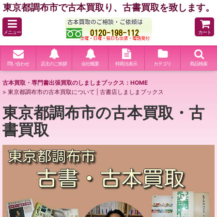
東京都調布市で古本買取り、古書買取を致します。
メニュー
カート
問い合わせ
店主のご挨拶
会社概要
特商法表示
カテゴリ
商品検索
古本買取・専門書出張買取のしましまブックス：HOME
>
東京都調布市の古本買取について | 古書店しましまブックス
東京都調布市の古本買取・古
書買取