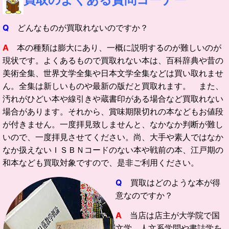
Q
どんなものが買取れないのですか？
A
本の種類は膨大にあり、一概に説明するのが難しいのが
現状です。よくあるもので買取れない本は、百科辞典や昔の
美術全集、世界文学全集や日本文学全集などは買い取れませ
ん。全集は新しいものや最新の版だと買取れます。 また、
汚れがひどい本や線引きや蔵書印がある場合など買取れない
場合があります。それから、賞味期限切れの本などもお値段
が付きません。一度拝見致しませんと、なかなか判断が難し
いので、一度拝見させてください。尚、大手や素人ではなか
なか扱えないＩＳＢＮコードのない本や戦前の本、江戸期の
和本なども買取対象ですので、是非ご利用ください。
Q
買取はどのような本が得
意なのですか？
A
当店は店主が大学院で国
文学、人文系学問や書誌学を