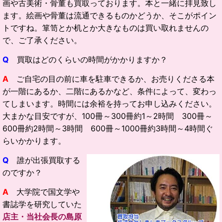
画や古美術・骨董も買取っております。本と一緒に拝見致し
ます。絵画や骨董は流通できるものかどうか、そこがポイン
トですね。箪笥とか机とか大きなものは買い取れませんの
で、ご了承ください。
Q
買取はどのくらいの時間がかかりますか？
A
ご自宅の目の前に車を駐車できるか、お売りくださる本
が一階にあるか、二階にあるかなど、条件によって、変わっ
てしまいます。時間には余裕を持ってお申し込みください。
大まかな目安ですが、100冊～300冊約1～2時間 300冊～
600冊約2時間～3時間 600冊～1000冊約3時間～4時間ぐ
らいかかります。
Q
誰が出張買取する
のですか？
A
大学院で国文学や
書誌学を研究していた
店主・当社会長の島原