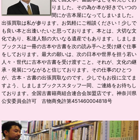
りました。
その為か本が好きでいつの
間にか古本屋になってしまいました。
出張買取は私が参ります。お気軽にご相談ください！
少しで
も良い本と出逢いたいと思っております。
本とは、大切な文
化であり、私達人類の大いなる遺産でもあります。
しましま
ブックスは一冊の古本や古書を次の読み手へと受け継ぐ仕事
をしております。
最大の願いは、次の日本や世界を担う若い
人々・世代に古本や古書を受け渡すこと。
それが、文化の継
承・発展につながると信じております。
その仕事のひとつ
が、古本・古書の出張買取なのです。
少しでもお役に立てま
すよう、しましまブックススタッフ一同、ご連絡をお待ちし
ております。
全国古書籍商組合連合会加盟店です。
神奈川県
公安委員会許可 古物商免許第451460004818号