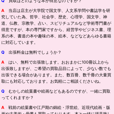
Q
買取はどのような本が得意なのですか？
A
当店は店主が大学院で国文学、人文系学問や書誌学を研
究していた為、哲学、社会学、歴史、心理学、国文学、神
道、仏教、宗教学、占い、スピリチュアルなど学術専門書が
得意ですが、本の専門家ですから、経営学やビジネス書、理
系の本、書道の本や趣味の本、絵本、などなどあらゆる書籍
に対応しています。
Q
出張料金は無料でしょうか？
A
はい、無料で出張致します。おおまかに100冊以上から
出張致しますが、ご希望の買取品目によって、少ない数でも
出張できる場合があります。また、数百冊、数千冊の大量買
取にも対応しております。お気軽にご相談くださいね。
Q
むかしの絵葉書や絵画などもあるのですが、一緒に買取
ってくれますか？
A
戦前の絵葉書や江戸期の錦絵・浮世絵、近現代絵画・版
画や古美術・骨董も買取っております。本と一緒に拝見致し