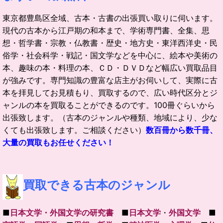
東京都豊島区全域、古本・古書の出張買い取りに伺います。
現代の古本から江戸期の和本まで、学術専門書、全集、思
想・哲学書・宗教・仏教書・歴史・地方史・東洋西洋史・民
俗学・社会科学・戦記・国文学などを中心に、絵本や美術の
本、趣味の本・料理の本、ＣＤ・ＤＶＤなど幅広い買取品目
が強みです。専門知識の豊富な店主がお伺いして、実際に古
本を拝見してお見積もり、買取するので、広い時代区分とジ
ャンルの本を買取ることができるのです。100冊ぐらいから
出張致します。（古本のジャンルや種類、地域により、少な
くても出張致します。ご相談ください）
数百冊から数千冊、
大量の買取もお任せください！
買取できる古本のジャンル
■
日本文学・外国文学の研究書
■
日本文学
・
外国文学
■