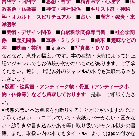
言語学・国語学
■
思想・哲学
■
精神医学・心理学
■
仏
教関係・仏教書
■
神道・神社関係
■
キリスト教・神秘
学・オカルト・スピリチュアル
■
占い
■
漢方・鍼灸・東
洋医学
■
美術・デザイン関係
■
自然科学関係専門書
■
社会学関
係
■
歴史関係
■
軍事・ミリタリー
■
絵本
■
趣味などの
本
■
映画・芸能
■文庫本 ■
写真集・ＤＶＤ
などなど、意外と幅広いです。本の種類・状態によっては上
記のジャンルでもお値段が付かないものがあります。ご了承
ください。逆に、上記以外のジャンルの本でも買取れる本も
ございます。
※
版画・絵葉書・アンティーク物・骨董（アンティーク小
物・仏像等）なども買取しております
是非、ご相談くださ
い。
※状態の悪い本は買取をお断りすることがございますのでご
了承ください。（ヨゴレている・表紙カバーがない・函がな
い・線引きや書き込みがある等）取り扱いジャンル以外の書
籍、また、取扱い内の本でもタイトルによっては値の付かな