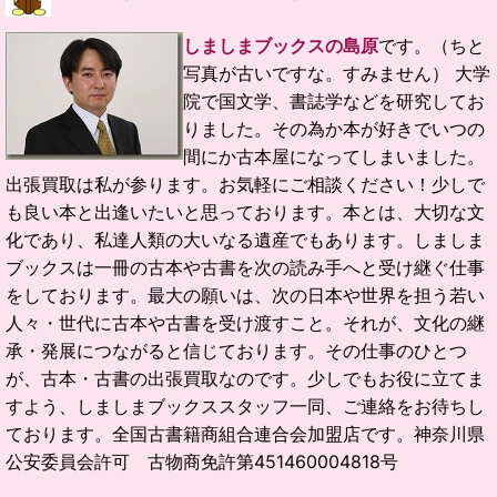
しましまブックスの島原
です。（ちと
写真が古いですな。すみません）
大学
院で国文学、書誌学などを研究してお
りました。
その為か本が好きでいつの
間にか古本屋になってしまいました。
出張買取は私が参ります。お気軽にご相談ください！
少しで
も良い本と出逢いたいと思っております。
本とは、大切な文
化であり、私達人類の大いなる遺産でもあります。
しましま
ブックスは一冊の古本や古書を次の読み手へと受け継ぐ仕事
をしております。
最大の願いは、次の日本や世界を担う若い
人々・世代に古本や古書を受け渡すこと。
それが、文化の継
承・発展につながると信じております。
その仕事のひとつ
が、古本・古書の出張買取なのです。
少しでもお役に立てま
すよう、しましまブックススタッフ一同、ご連絡をお待ちし
ております。
全国古書籍商組合連合会加盟店です。
神奈川県
公安委員会許可 古物商免許第451460004818号