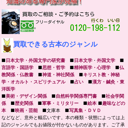
買取できる古本のジャンル
■
日本文学・外国文学の研究書
■
日本文学
・
外国文学
■
言語学・国語学
■
思想・哲学
■
精神医学・心理学
■
仏
教関係・仏教書
■
神道・神社関係
■
キリスト教・神秘
学・オカルト・スピリチュアル
■
占い
■
漢方・鍼灸・東
洋医学
■
美術・デザイン関係
■
自然科学関係専門書
■
社会学関
係
■
歴史関係
■
軍事・ミリタリー
■
絵本
■
趣味などの
本
■
映画・芸能
■文庫本 ■
写真集・ＤＶＤ
などなど、意外と幅広いです。本の種類・状態によっては上
記のジャンルでもお値段が付かないものがあります。ご了承