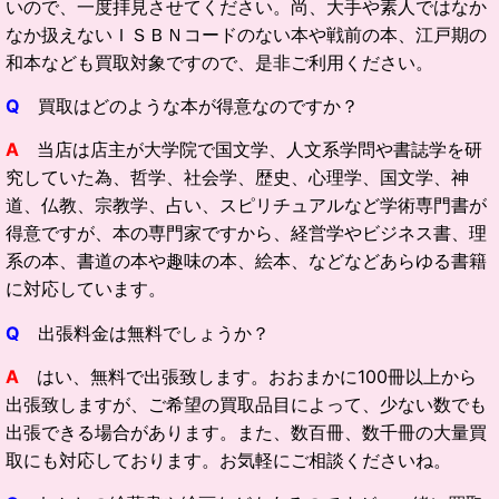
いので、一度拝見させてください。尚、大手や素人ではなか
なか扱えないＩＳＢＮコードのない本や戦前の本、江戸期の
和本なども買取対象ですので、是非ご利用ください。
Q
買取はどのような本が得意なのですか？
A
当店は店主が大学院で国文学、人文系学問や書誌学を研
究していた為、哲学、社会学、歴史、心理学、国文学、神
道、仏教、宗教学、占い、スピリチュアルなど学術専門書が
得意ですが、本の専門家ですから、経営学やビジネス書、理
系の本、書道の本や趣味の本、絵本、などなどあらゆる書籍
に対応しています。
Q
出張料金は無料でしょうか？
A
はい、無料で出張致します。おおまかに100冊以上から
出張致しますが、ご希望の買取品目によって、少ない数でも
出張できる場合があります。また、数百冊、数千冊の大量買
取にも対応しております。お気軽にご相談くださいね。