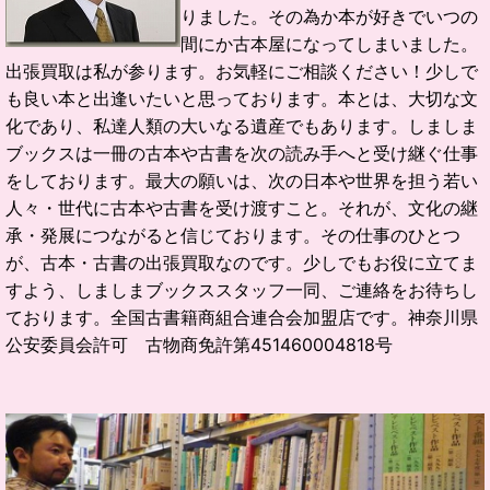
りました。
その為か本が好きでいつの
間にか古本屋になってしまいました。
出張買取は私が参ります。お気軽にご相談ください！
少しで
も良い本と出逢いたいと思っております。
本とは、大切な文
化であり、私達人類の大いなる遺産でもあります。
しましま
ブックスは一冊の古本や古書を次の読み手へと受け継ぐ仕事
をしております。
最大の願いは、次の日本や世界を担う若い
人々・世代に古本や古書を受け渡すこと。
それが、文化の継
承・発展につながると信じております。
その仕事のひとつ
が、古本・古書の出張買取なのです。
少しでもお役に立てま
すよう、しましまブックススタッフ一同、ご連絡をお待ちし
ております。
全国古書籍商組合連合会加盟店です。
神奈川県
公安委員会許可 古物商免許第451460004818号