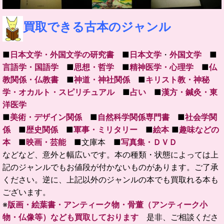
買取できる古本のジャンル
■
日本文学・外国文学の研究書
■
日本文学
・
外国文学
■
言語学・国語学
■
思想・哲学
■
精神医学・心理学
■
仏
教関係・仏教書
■
神道・神社関係
■
キリスト教・神秘
学・オカルト・スピリチュアル
■
占い
■
漢方・鍼灸・東
洋医学
■
美術・デザイン関係
■
自然科学関係専門書
■
社会学関
係
■
歴史関係
■
軍事・ミリタリー
■
絵本
■
趣味などの
本
■
映画・芸能
■文庫本 ■
写真集・ＤＶＤ
などなど、意外と幅広いです。本の種類・状態によっては上
記のジャンルでもお値段が付かないものがあります。ご了承
ください。逆に、上記以外のジャンルの本でも買取れる本も
ございます。
※
版画・絵葉書・アンティーク物・骨董（アンティーク小
物・仏像等）なども買取しております
是非、ご相談くださ