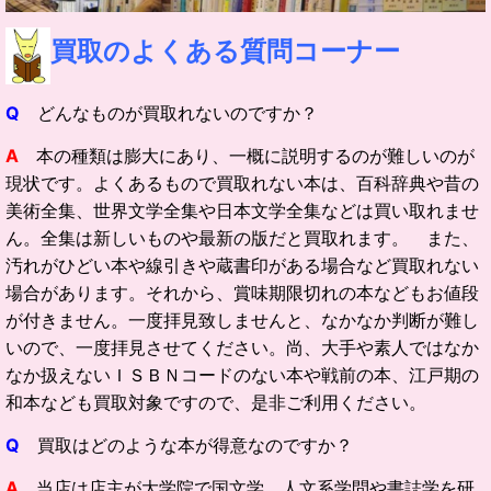
買取の
よくある質問コーナー
Q
どんなものが買取れないのですか？
A
本の種類は膨大にあり、一概に説明するのが難しいのが
現状です。よくあるもので買取れない本は、百科辞典や昔の
美術全集、世界文学全集や日本文学全集などは買い取れませ
ん。全集は新しいものや最新の版だと買取れます。 また、
汚れがひどい本や線引きや蔵書印がある場合など買取れない
場合があります。それから、賞味期限切れの本などもお値段
が付きません。一度拝見致しませんと、なかなか判断が難し
いので、一度拝見させてください。尚、大手や素人ではなか
なか扱えないＩＳＢＮコードのない本や戦前の本、江戸期の
和本なども買取対象ですので、是非ご利用ください。
Q
買取はどのような本が得意なのですか？
A
当店は店主が大学院で国文学、人文系学問や書誌学を研