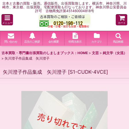
古本と古書の買取・販売。通信販売。出張買取致します。横浜市、神奈川県、川
崎市、東京都、出張買取。宅配便買取も行なっております。神奈川県公安委員会
許可 古物商免許第451460004818号
メニュー
カート
問い合わせ
店主のご挨拶
会社概要
特商法表示
カテゴリ
商品検索
古本買取・専門書出張買取のしましまブックス：HOME
>
文芸
>
純文学（女流）
>
矢川澄子作品集成 矢川澄子
矢川澄子作品集成 矢川澄子
[
S1-CUDK-4VCE
]