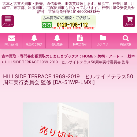
古本と古書の買取・販売。通信販売。出張買取致します。横浜市、神奈川県、川
崎市、東京都、出張買取。宅配便買取も行なっております。神奈川県公安委員会
許可 古物商免許第451460004818号
メニュー
カート
問い合わせ
店主のご挨拶
会社概要
特商法表示
カテゴリ
商品検索
古本買取・専門書出張買取のしましまブックス：HOME
>
美術・アート
>
一般本
>
HILLSIDE TERRACE 1969-2019 ヒルサイドテラス50周年実行委員会 監修
HILLSIDE TERRACE 1969-2019 ヒルサイドテラス50
周年実行委員会 監修
[
DA-51WP-LMXI
]