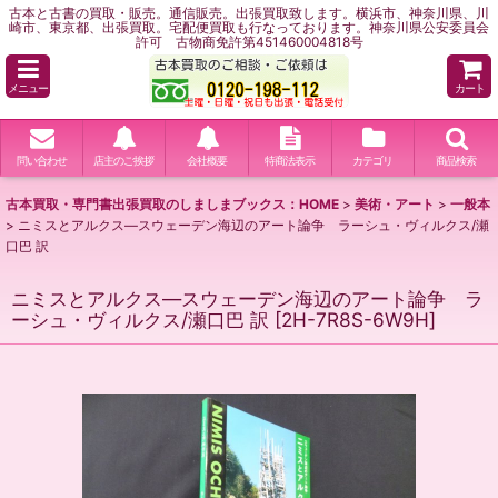
古本と古書の買取・販売。通信販売。出張買取致します。横浜市、神奈川県、川
崎市、東京都、出張買取。宅配便買取も行なっております。神奈川県公安委員会
許可 古物商免許第451460004818号
メニュー
カート
問い合わせ
店主のご挨拶
会社概要
特商法表示
カテゴリ
商品検索
古本買取・専門書出張買取のしましまブックス：HOME
>
美術・アート
>
一般本
>
ニミスとアルクス―スウェーデン海辺のアート論争 ラーシュ・ヴィルクス/瀬
口巴 訳
ニミスとアルクス―スウェーデン海辺のアート論争 ラ
ーシュ・ヴィルクス/瀬口巴 訳
[
2H-7R8S-6W9H
]