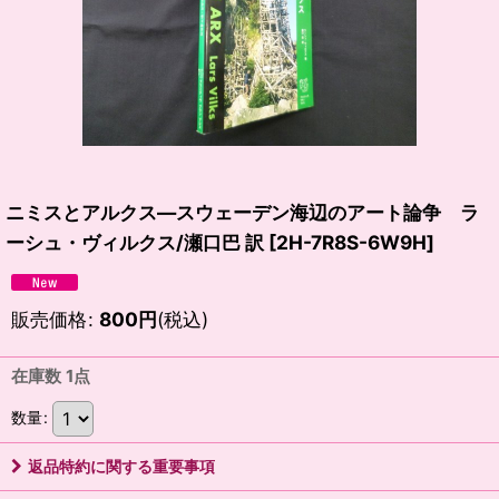
ニミスとアルクス―スウェーデン海辺のアート論争 ラ
ーシュ・ヴィルクス/瀬口巴 訳
[
2H-7R8S-6W9H
]
販売価格
:
800
円
(税込)
在庫数 1点
数量
:
返品特約に関する重要事項