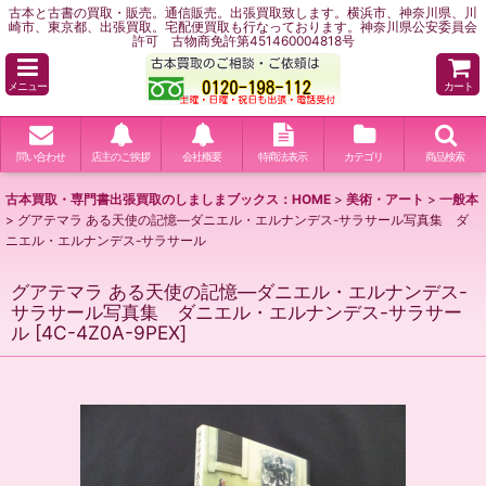
古本と古書の買取・販売。通信販売。出張買取致します。横浜市、神奈川県、川
崎市、東京都、出張買取。宅配便買取も行なっております。神奈川県公安委員会
許可 古物商免許第451460004818号
メニュー
カート
問い合わせ
店主のご挨拶
会社概要
特商法表示
カテゴリ
商品検索
古本買取・専門書出張買取のしましまブックス：HOME
>
美術・アート
>
一般本
>
グアテマラ ある天使の記憶―ダニエル・エルナンデス-サラサール写真集 ダ
ニエル・エルナンデス-サラサール
グアテマラ ある天使の記憶―ダニエル・エルナンデス-
サラサール写真集 ダニエル・エルナンデス-サラサー
ル
[
4C-4Z0A-9PEX
]