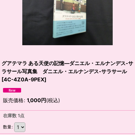
グアテマラ ある天使の記憶―ダニエル・エルナンデス-サ
ラサール写真集 ダニエル・エルナンデス-サラサール
[
4C-4Z0A-9PEX
]
販売価格
:
1,000
円
(税込)
在庫数 1点
数量
: