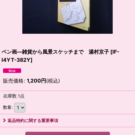
ペン画―雑貨から風景スケッチまで 湯村京子
[
IF-
I4YT-382Y
]
販売価格
:
1,200
円
(税込)
在庫数 1点
数量
:
返品特約に関する重要事項