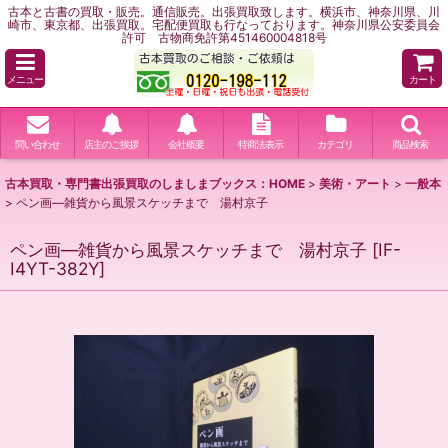
古本と古書の買取・販売。通信販売。出張買取致します。横浜市、神奈川県、川
崎市、東京都、出張買取。宅配便買取も行なっております。神奈川県公安委員会
許可 古物商免許第451460004818号
メニュー
カート
問い合わせ
店主のご挨拶
会社概要
特商法表示
カテゴリ
商品検索
古本買取・専門書出張買取のしましまブックス：HOME
>
美術・アート
>
一般本
>
ペン画―雑貨から風景スケッチまで 湯村京子
ペン画―雑貨から風景スケッチまで 湯村京子
[
IF-
I4YT-382Y
]