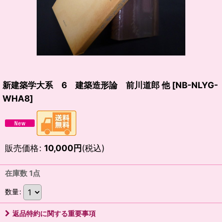
新建築学大系 6 建築造形論 前川道郎 他
[
NB-NLYG-
WHA8
]
販売価格
:
10,000
円
(税込)
在庫数 1点
数量
:
返品特約に関する重要事項