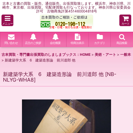
古本と古書の買取・販売。通信販売。出張買取致します。横浜市、神奈川県、川
崎市、東京都、出張買取。宅配便買取も行なっております。神奈川県公安委員会
許可 古物商免許第451460004818号
メニュー
カート
問い合わせ
店主のご挨拶
会社概要
特商法表示
カテゴリ
商品検索
古本買取・専門書出張買取のしましまブックス：HOME
>
美術・アート
>
一般本
>
新建築学大系 6 建築造形論 前川道郎 他
新建築学大系 6 建築造形論 前川道郎 他
[
NB-
NLYG-WHA8
]