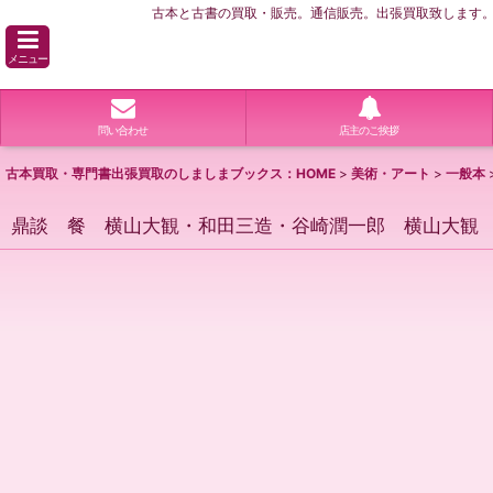
古本と古書の買取・販売。通信販売。出張買取致します。横
メニュー
問い合わせ
店主のご挨拶
古本買取・専門書出張買取のしましまブックス：HOME
>
美術・アート
>
一般本
鼎談 餐 横山大観・和田三造・谷崎潤一郎 横山大観