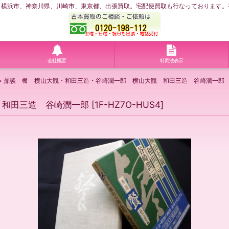
浜市、神奈川県、川崎市、東京都、出張買取。宅配便買取も行なっております。神奈川
会社概要
特商法表示
>
鼎談 餐 横山大観・和田三造・谷崎潤一郎 横山大観 和田三造 谷崎潤一郎
 和田三造 谷崎潤一郎
[
1F-HZ7O-HUS4
]