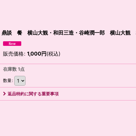
鼎談 餐 横山大観・和田三造・谷崎潤一郎 横山大観 
販売価格
:
1,000
円
(税込)
在庫数 1点
数量
:
返品特約に関する重要事項