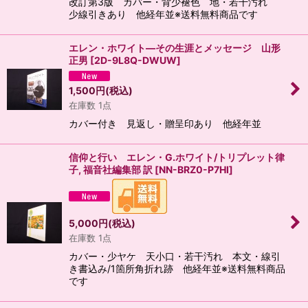
改訂第3版 カバー・背少褪色 地・若干汚れ
少線引きあり 他経年並※送料無料商品です
エレン・ホワイト―その生涯とメッセージ 山形
正男
[
2D-9L8Q-DWUW
]
1,500
円
(税込)
在庫数 1点
カバー付き 見返し・贈呈印あり 他経年並
信仰と行い エレン・G.ホワイト/トリプレット律
子, 福音社編集部 訳
[
NN-BRZ0-P7HI
]
5,000
円
(税込)
在庫数 1点
カバー・少ヤケ 天小口・若干汚れ 本文・線引
き書込み/1箇所角折れ跡 他経年並※送料無料商品
です