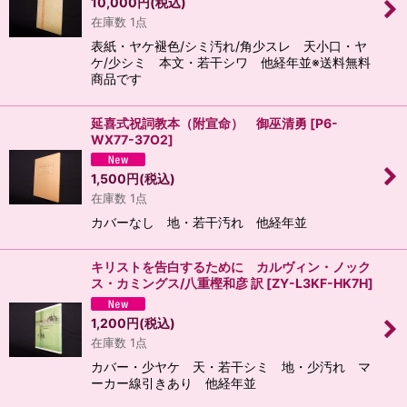
10,000
円
(税込)
在庫数 1点
表紙・ヤケ褪色/シミ汚れ/角少スレ 天小口・ヤ
ケ/少シミ 本文・若干シワ 他経年並※送料無料
商品です
延喜式祝詞教本（附宣命） 御巫清勇
[
P6-
WX77-37O2
]
1,500
円
(税込)
在庫数 1点
カバーなし 地・若干汚れ 他経年並
キリストを告白するために カルヴィン・ノック
ス・カミングス/八重樫和彦 訳
[
ZY-L3KF-HK7H
]
1,200
円
(税込)
在庫数 1点
カバー・少ヤケ 天・若干シミ 地・少汚れ マ
ーカー線引きあり 他経年並