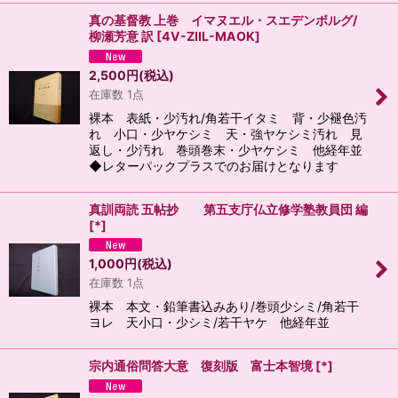
真の基督教 上巻 イマヌエル・スエデンボルグ/
柳瀬芳意 訳
[
4V-ZIIL-MAOK
]
2,500
円
(税込)
在庫数 1点
裸本 表紙・少汚れ/角若干イタミ 背・少褪色汚
れ 小口・少ヤケシミ 天・強ヤケシミ汚れ 見
返し・少汚れ 巻頭巻末・少ヤケシミ 他経年並
◆レターパックプラスでのお届けとなります
真訓両読 五帖抄 第五支庁仏立修学塾教員団 編
[
*
]
1,000
円
(税込)
在庫数 1点
裸本 本文・鉛筆書込みあり/巻頭少シミ/角若干
ヨレ 天小口・少シミ/若干ヤケ 他経年並
宗内通俗問答大意 復刻版 富士本智境
[
*
]