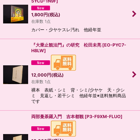
5YCD-1N9F
]
1,800
円
(税込)
在庫数 1点
カバー・少ヤケスレ汚れ 他経年並
『大乗止観法門』の研究 松田未亮
[
EO-PYC7-
H8LW
]
12,000
円
(税込)
在庫数 1点
裸本 表紙・シミ 背・シミ/少ヤケ 天・少シ
ミ 見返し・若干シミ 他経年並※送料無料商品
です
両部曼荼羅入門 吉本都観
[
P3-F9XM-FLUO
]