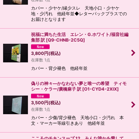
カバー・少ヤケ/縁少スレ 天地小口・少ヤケ
地・少汚れ 他経年並◆レターパックプラスでの
お届けとなります
祝福に満ちた生活 エレン・G.ホワイト/福音社編
集部 訳
[
Q9-CHNB-2C5Q
]
3,800
円
(税込)
在庫数 1点
カバー・背少褪色 他経年並
偽りの神々―かなわない夢と唯一の希望 ティモ
シー・ケラー/廣橋麻子 訳
[
O1-CYD4-2XIX
]
3,500
円
(税込)
在庫数 1点
カバー・少傷/背少褪色 天地小口・少汚れ 本
文・マーカー等線引きあり 他経年並
こころのチキンスープ 12 みんな誰かを愛して