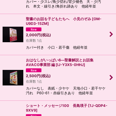
カバー・少スレ/角少切れ/背少褪色 天・少汚
れ 本文・線引き/角折れ跡あり 他経年並
聖書のお話を子どもたちへ 小見のぞみ
[
OM-
U9D3-15ZM
]
2,000
円
(税込)
在庫数 1点
カバー付き 小口・若干傷 他経年並
おはなしがいっぱい6―聖書解説とお話集
AVACO事業部 編
[
IJ-Y3X5-0HHJ
]
2,500
円
(税込)
在庫数 1点
カバーなし 表紙・少ヤケ 天地小口・若干ヤケ
汚れ P60-61・赤線引きあり 他経年並
ショート・メッセージ100 長島瑛子
[
1J-QDP4-
9XV9
]