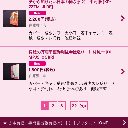
チから知りたい日本の神さま 2) 中村陽
[
KP-
7ZTM-JLB8
]
2,200
円
(税込)
在庫数 1点
カバー・縁少シワ 天小口・若干ヤケシミ 表
紙・縁少スレ汚れ 他経年並
房総の万病平癒御利益寺社巡り 川村純一
[
IX-
MPJS-OCRR
]
1,500
円
(税込)
在庫数 1点
カバー・少ヤケ褪色/背傷スレ/縁少スレ反り 天
小口・少汚れ 2ヶ所折れ跡あり 他経年並
1
2
3
...
22
次
»
古本買取・専門書出張買取のしましまブックス：HOME