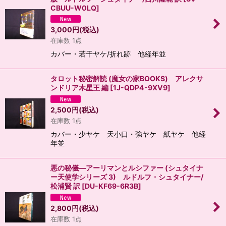
CBUU-W0LQ
]
3,000
円
(税込)
在庫数 1点
カバー・若干ヤケ/折れ跡 他経年並
タロット秘密解読 (魔女の家BOOKS) アレクサ
ンドリア木星王 編
[
1J-QDP4-9XV9
]
2,500
円
(税込)
在庫数 1点
カバー・少ヤケ 天小口・強ヤケ 紙ヤケ 他経
年並
悪の秘儀―アーリマンとルシファー (シュタイナ
ー天使学シリーズ 3) ルドルフ・シュタイナー/
松浦賢 訳
[
DU-KF69-6R3B
]
2,800
円
(税込)
在庫数 1点