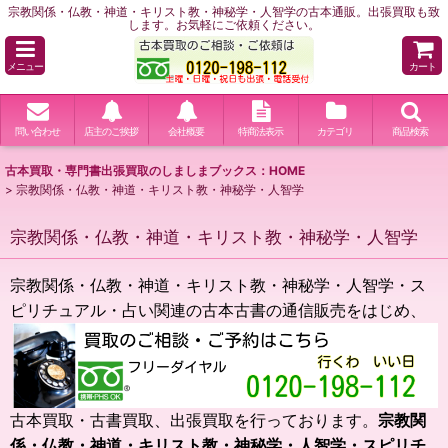
宗教関係・仏教・神道・キリスト教・神秘学・人智学の古本通販。出張買取も致
します。お気軽にご依頼ください。
メニュー
カート
問い合わせ
店主のご挨拶
会社概要
特商法表示
カテゴリ
商品検索
古本買取・専門書出張買取のしましまブックス：HOME
>
宗教関係・仏教・神道・キリスト教・神秘学・人智学
宗教関係・仏教・神道・キリスト教・神秘学・人智学
宗教関係・仏教・神道・キリスト教・神秘学・人智学・ス
ピリチュアル・占い関連の古本古書の通信販売をは
じめ、
古本買取・古書買取、出張買取を行っております。
宗教関
係・仏教・神道・キリスト教・神秘学・人智学・スピリチ