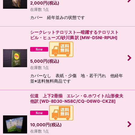
2,000
円
(税込)
在庫数 1点
カバー 経年並みの状態です
シークレットテロリスト―暗躍するテロリスト
ビル・ヒューズ/砂川満 訳
[
MW-D5NI-RPUH
]
5,000
円
(税込)
在庫数 1点
カバーなし 表紙・少傷 地・若干汚れ 他経年
並※送料無料商品です
伝道 上下2冊揃 エレン・G.ホワイト/山形俊夫
他訳
[
WD-8D30-N58C/CQ-O6W0-CKZ8
]
10,000
円
(税込)
在庫数 1点