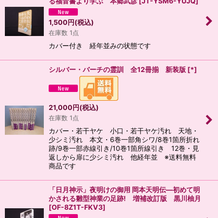
る福音書より学ぶ 本郷武彦
[
JT-YSM6-YUJQ
]
1,500
円
(税込)
在庫数 1点
カバー付き 経年並みの状態です
シルバー・バーチの霊訓 全12冊揃 新装版
[
*
]
21,000
円
(税込)
在庫数 1点
カバー・若干ヤケ 小口・若干ヤケ汚れ 天地・
少シミ汚れ 本文・6巻一部角シワ/8巻1箇所折れ
跡/9巻一部赤線引き/10巻1箇所線引き 12巻・見
返しから扉に少シミ汚れ 他経年並 ※送料無料
商品です
「日月神示」夜明けの御用 岡本天明伝―初めて明
かされる雛型神業の足跡! 増補改訂版 黒川柚月
[
OF-8Z1T-FKV3
]