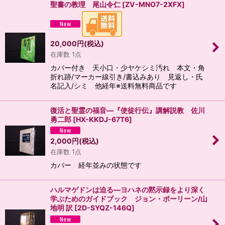
聖書の教理 尾山令仁
[
ZV-MNO7-2XFX
]
20,000
円
(税込)
在庫数 1点
カバー付き 天小口・少ヤケシミ汚れ 本文・角
折れ跡/マーカー線引き/書込みあり 見返し・氏
名記入/シミ 他経年※送料無料商品です
復活と聖霊の福音―『使徒行伝』講解説教 佐川
勇二郎
[
HX-KKDJ-67T6
]
2,000
円
(税込)
在庫数 1点
カバー 経年並みの状態です
ハルマゲドンは迫る―ヨハネの黙示録をより深く
学ぶためのガイドブック ジョン・ポーリーン/山
地明 訳
[
2D-SYQZ-146Q
]