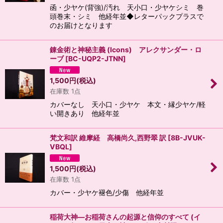
函・少ヤケ(背強)/汚れ 天小口・少ヤケシミ 巻
頭巻末・シミ 他経年並◆レターパックプラスで
のお届けとなります
錬金術と神秘主義 (Icons) アレクサンダー・ロ
ーブ
[
BC-UQP2-JTNN
]
1,500
円
(税込)
在庫数 1点
カバーなし 天小口・少ヤケ 本文・縁少ヤケ/軽
い開きあり 他経年並
梵文和訳 維摩経 高橋尚久,西野翠 訳
[
8B-JVUK-
VBQL
]
1,500
円
(税込)
在庫数 1点
カバー・少ヤケ褪色/少傷 他経年並
稲荷大神―お稲荷さんの起源と信仰のすべて (イ