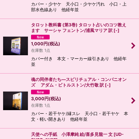
カバー・少ヤケ 天小口・少ヤケ汚れ 小口・上
部水色線あり 他経年並
タロット教科書 (第3巻) タロット占いのコツ教え
ます サーシャ フェントン/浦風マリア 訳
[
-
]
1,000
円
(税込)
在庫数 1点
カバー付き 本文・マーカー線引きあり 他経年
並
魂の同伴者たち―スピリチュアル・コンパニオン
ズ アダム・ビトルストン/大竹敬 訳
[
-
]
3,000
円
(税込)
在庫数 1点
カバー・若干ヤケ/縁スレ 天小口・若干ヤケ 本
文・軽い開きあり 他経年並
天使への手紙 小澤摩純 絵/喜多見龍一 文
[
UD-