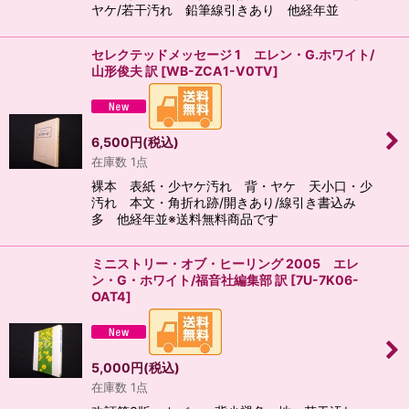
ヤケ/若干汚れ 鉛筆線引きあり 他経年並
セレクテッドメッセージ 1 エレン・G.ホワイト/
山形俊夫 訳
[
WB-ZCA1-V0TV
]
6,500
円
(税込)
在庫数 1点
裸本 表紙・少ヤケ汚れ 背・ヤケ 天小口・少
汚れ 本文・角折れ跡/開きあり/線引き書込み
多 他経年並※送料無料商品です
ミニストリー・オブ・ヒーリング 2005 エレ
ン・G・ホワイト/福音社編集部 訳
[
7U-7K06-
OAT4
]
5,000
円
(税込)
在庫数 1点