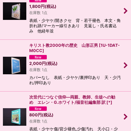
1,800
円
(税込)
在庫数 1点
表紙・少ヤケ/開きクセ 背・若干褪色 本文・角
折れ跡/マーカー線引きあり 見返し・氏名書込
み 他経年並
キリスト教2000年の歴史 山形正男
[
1U-1DAT-
M0CC
]
2,000
円
(税込)
在庫数 1点
カバーなし 表紙・少ヤケ/裏押印あり 天・少汚
れ/押印あり
次世代につなぐ信仰―両親、教師、生徒への勧
め エレン・G.ホワイト/福音社編集部 訳
[
*
]
800
円
(税込)
在庫数 1点
表紙・少ヤケ傷/背少褪色,少傷汚れ 天小口・少