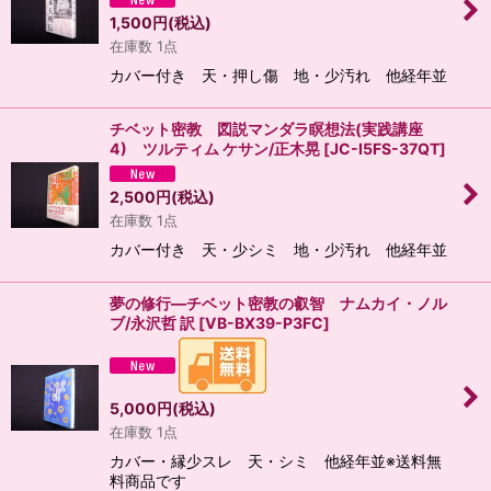
1,500
円
(税込)
在庫数 1点
カバー付き 天・押し傷 地・少汚れ 他経年並
チベット密教 図説マンダラ瞑想法(実践講座
4) ツルティム ケサン/正木晃
[
JC-I5FS-37QT
]
2,500
円
(税込)
在庫数 1点
カバー付き 天・少シミ 地・少汚れ 他経年並
夢の修行―チベット密教の叡智 ナムカイ・ノル
ブ/永沢哲 訳
[
VB-BX39-P3FC
]
5,000
円
(税込)
在庫数 1点
カバー・縁少スレ 天・シミ 他経年並※送料無
料商品です