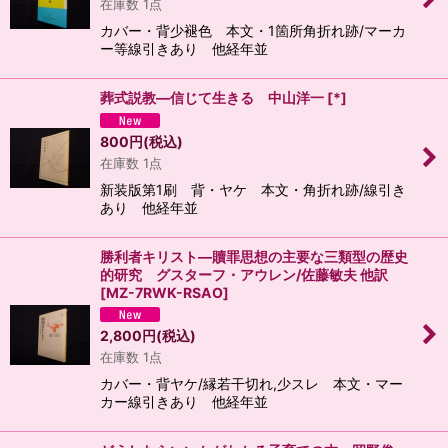
在庫数 1点
カバー・背少褪色 本文・1箇所角折れ跡/マーカ
ー等線引きあり 他経年並
葬式説教―信じて生きる 中山洋一
[
*
]
800
円
(税込)
在庫数 1点
新装版第1刷 背・ヤケ 本文・角折れ跡/線引き
あり 他経年並
勝利者キリスト―贖罪思想の主要な三類型の歴史
的研究 グスターフ・アウレン/佐藤敏夫 他訳
[
MZ-7RWK-RSAO
]
2,800
円
(税込)
在庫数 1点
カバー・背ヤケ/縁若干切れ,少スレ 本文・マー
カー線引きあり 他経年並