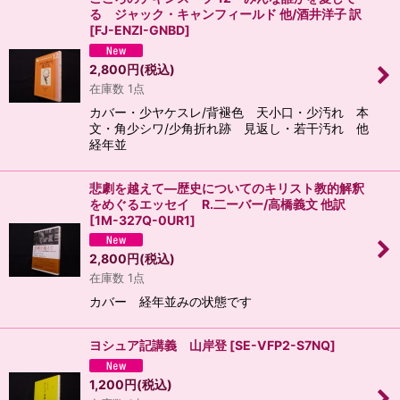
る ジャック・キャンフィールド 他/酒井洋子 訳
[
FJ-ENZI-GNBD
]
2,800
円
(税込)
在庫数 1点
カバー・少ヤケスレ/背褪色 天小口・少汚れ 本
文・角少シワ/少角折れ跡 見返し・若干汚れ 他
経年並
悲劇を越えて―歴史についてのキリスト教的解釈
をめぐるエッセイ R.二ーバー/高橋義文 他訳
[
1M-327Q-0UR1
]
2,800
円
(税込)
在庫数 1点
カバー 経年並みの状態です
ヨシュア記講義 山岸登
[
SE-VFP2-S7NQ
]
1,200
円
(税込)