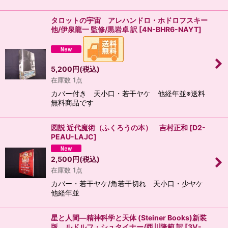
タロットの宇宙 アレハンドロ・ホドロフスキー
他/伊泉龍一 監修/黒岩卓 訳
[
4N-BHR6-NAYT
]
5,200
円
(税込)
在庫数 1点
カバー付き 天小口・若干ヤケ 他経年並※送料
無料商品です
図説 近代魔術（ふくろうの本） 吉村正和
[
D2-
PEAU-LAJC
]
2,500
円
(税込)
在庫数 1点
カバー・若干ヤケ/角若干切れ 天小口・少ヤケ
他経年並
星と人間―精神科学と天体 (Steiner Books)新装
版 ルドルフ・シュタイナー/西川隆範 訳
[
3V-