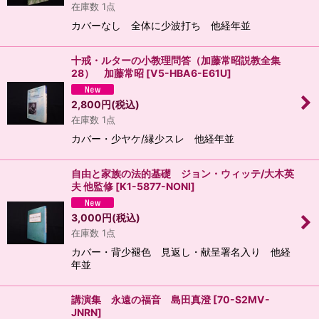
在庫数 1点
カバーなし 全体に少波打ち 他経年並
十戒・ルターの小教理問答（加藤常昭説教全集
28） 加藤常昭
[
V5-HBA6-E61U
]
2,800
円
(税込)
在庫数 1点
カバー・少ヤケ/縁少スレ 他経年並
自由と家族の法的基礎 ジョン・ウィッテ/大木英
夫 他監修
[
K1-5877-NONI
]
3,000
円
(税込)
在庫数 1点
カバー・背少褪色 見返し・献呈署名入り 他経
年並
講演集 永遠の福音 島田真澄
[
70-S2MV-
JNRN
]