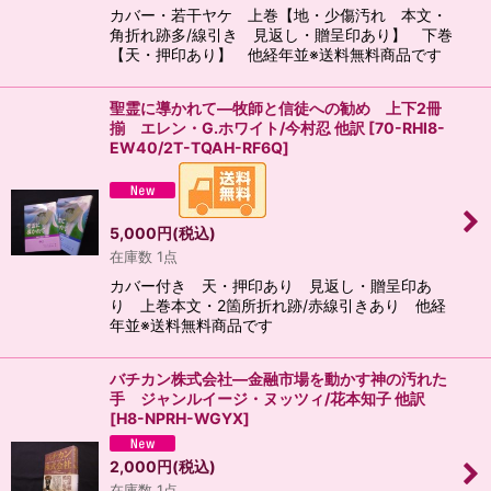
カバー・若干ヤケ 上巻【地・少傷汚れ 本文・
角折れ跡多/線引き 見返し・贈呈印あり】 下巻
【天・押印あり】 他経年並※送料無料商品です
聖霊に導かれて―牧師と信徒への勧め 上下2冊
揃 エレン・G.ホワイト/今村忍 他訳
[
70-RHI8-
EW40/2T-TQAH-RF6Q
]
5,000
円
(税込)
在庫数 1点
カバー付き 天・押印あり 見返し・贈呈印あ
り 上巻本文・2箇所折れ跡/赤線引きあり 他経
年並※送料無料商品です
バチカン株式会社―金融市場を動かす神の汚れた
手 ジャンルイージ・ヌッツィ/花本知子 他訳
[
H8-NPRH-WGYX
]
2,000
円
(税込)
在庫数 1点