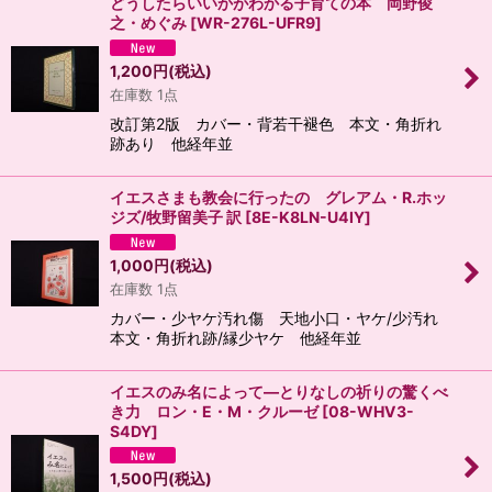
どうしたらいいかがわかる子育ての本 岡野俊
之・めぐみ
[
WR-276L-UFR9
]
1,200
円
(税込)
在庫数 1点
改訂第2版 カバー・背若干褪色 本文・角折れ
跡あり 他経年並
イエスさまも教会に行ったの グレアム・R.ホッ
ジズ/牧野留美子 訳
[
8E-K8LN-U4IY
]
1,000
円
(税込)
在庫数 1点
カバー・少ヤケ汚れ傷 天地小口・ヤケ/少汚れ
本文・角折れ跡/縁少ヤケ 他経年並
イエスのみ名によって―とりなしの祈りの驚くべ
き力 ロン・E・M・クルーゼ
[
08-WHV3-
S4DY
]
1,500
円
(税込)