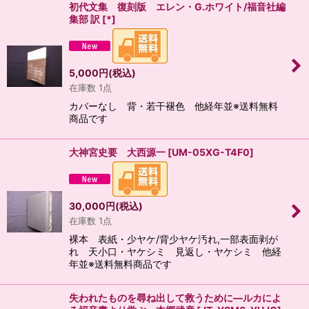
初代文集 復刻版 エレン・G.ホワイト/福音社編
集部 訳
[
*
]
5,000
円
(税込)
在庫数 1点
カバーなし 背・若干褪色 他経年並※送料無料
商品です
大神宮史要 大西源一
[
UM-05XG-T4F0
]
30,000
円
(税込)
在庫数 1点
裸本 表紙・少ヤケ/背少ヤケ汚れ,一部表面剥が
れ 天小口・ヤケシミ 見返し・ヤケシミ 他経
年並※送料無料商品です
失われたものを尋ね出して救うために―ルカによ