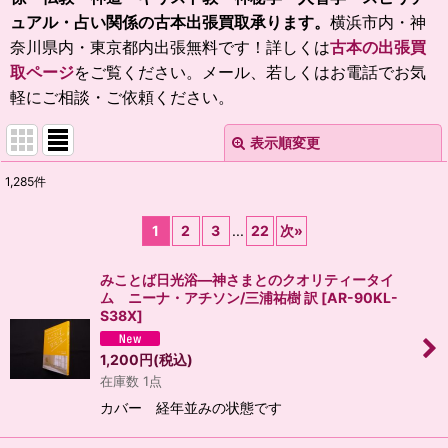
ュアル・占い関係の古本
出張買取承ります。
横浜市内・神
奈川県内・東京都内出張無料です！
詳しくは
古本の出張買
取ページ
をご覧ください。メール、若しくはお電話でお気
軽にご相談・ご依頼ください。
表示順変更
閉じる
1,285
件
表示数
:
1
2
3
...
22
次
»
並び順
:
みことば日光浴―神さまとのクオリティータイ
ム ニーナ・アチソン/三浦祐樹 訳
[
AR-90KL-
絞り込む
S38X
]
1,200
円
(税込)
在庫数 1点
カバー 経年並みの状態です