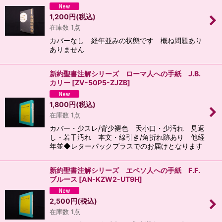
1,200
円
(税込)
在庫数 1点
カバーなし 経年並みの状態です 概ね問題あり
ありません
新約聖書注解シリーズ ローマ人への手紙 J.B.
カリー
[
ZV-50P5-ZJZB
]
1,800
円
(税込)
在庫数 1点
カバー・少スレ/背少褪色 天小口・少汚れ 見返
し・若干汚れ 本文・線引き/角折れ跡あり 他経
年並◆レターパックプラスでのお届けとなります
新約聖書注解シリーズ エペソ人への手紙 F.F.
ブルース
[
AN-KZW2-UT9H
]
2,500
円
(税込)
在庫数 1点