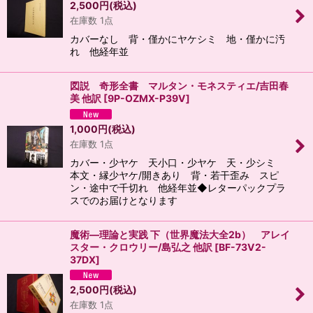
2,500
円
(税込)
在庫数 1点
カバーなし 背・僅かにヤケシミ 地・僅かに汚
れ 他経年並
図説 奇形全書 マルタン・モネスティエ/吉田春
美 他訳
[
9P-OZMX-P39V
]
1,000
円
(税込)
在庫数 1点
カバー・少ヤケ 天小口・少ヤケ 天・少シミ
本文・縁少ヤケ/開きあり 背・若干歪み スピ
ン・途中で千切れ 他経年並◆レターパックプラ
スでのお届けとなります
魔術―理論と実践 下（世界魔法大全2b） アレイ
スター・クロウリー/島弘之 他訳
[
BF-73V2-
37DX
]
2,500
円
(税込)
在庫数 1点