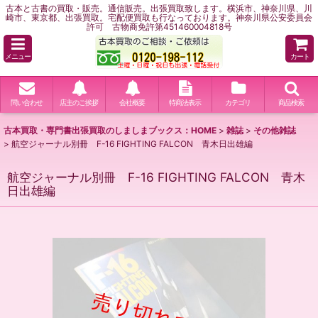
古本と古書の買取・販売。通信販売。出張買取致します。横浜市、神奈川県、川
崎市、東京都、出張買取。宅配便買取も行なっております。神奈川県公安委員会
許可 古物商免許第451460004818号
メニュー
カート
問い合わせ
店主のご挨拶
会社概要
特商法表示
カテゴリ
商品検索
古本買取・専門書出張買取のしましまブックス：HOME
>
雑誌
>
その他雑誌
>
航空ジャーナル別冊 F-16 FIGHTING FALCON 青木日出雄編
航空ジャーナル別冊 F-16 FIGHTING FALCON 青木
日出雄編