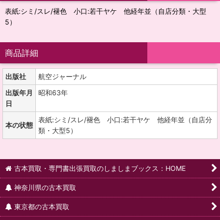
表紙:シミ/スレ/褪色 小口:若干ヤケ 他経年並（自店分類・大型
5）
商品詳細
出版社
航空ジャーナル
出版年月
昭和63年
日
表紙:シミ/スレ/褪色 小口:若干ヤケ 他経年並（自店分
本の状態
類・大型5）
古本買取・専門書出張買取のしましまブックス：HOME
神奈川県の古本買取
東京都の古本買取