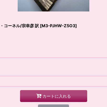
コーネル/宗幸彦 訳
[
M3-PJHW-Z5O3
]
カートに入れる