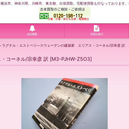
浜市、神奈川県、川崎市、東京都、出張買取。宅配便買取も行なっております。神奈川
会社概要
特商法表示
>
ラグナル・エストベリ―スウェーデンの建築家 エリアス・コーネル/宗幸彦 訳
・コーネル/宗幸彦 訳
[
M3-PJHW-Z5O3
]